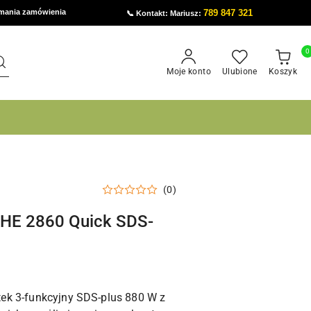
ymania zamówienia
789 847 321
📞 Kontakt: Mariusz:
0
Moje konto
Ulubione
Koszyk
(0)
KHE 2860 Quick SDS-
ek 3-funkcyjny SDS-plus 880 W z