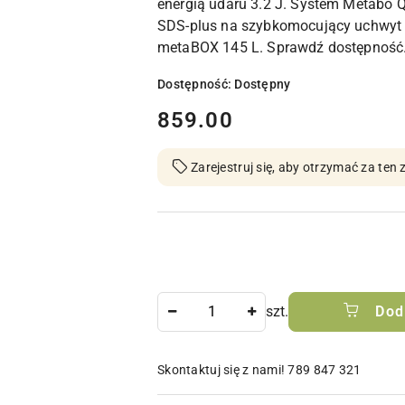
energią udaru 3.2 J. System Metabo 
SDS-plus na szybkomocujący uchwyt wi
metaBOX 145 L. Sprawdź dostępność
Dostępność:
Dostępny
cena:
859.00
Zarejestruj się, aby otrzymać za te
Ilość
szt.
Dod
Skontaktuj się z nami! 789 847 321