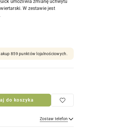
Quick umożliwia zmianę uchwytu
ertarski. W zestawie jest
.
n zakup 859 punktów lojalnościowych.
aj do koszyka
Zostaw telefon
Wyślij