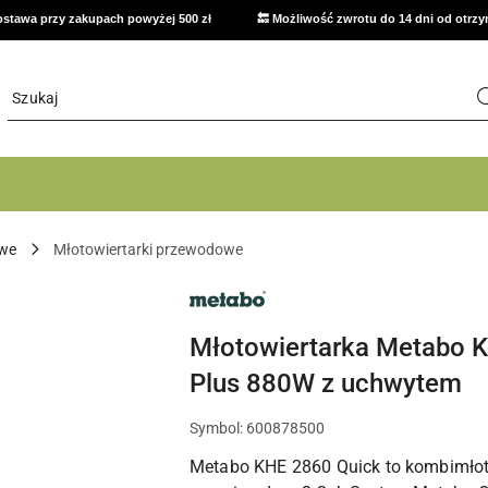
stawa przy zakupach powyżej 500 zł
🔙 Możliwość zwrotu do 14 dni od otrz
owe
Młotowiertarki przewodowe
NARZĘDZIA
METABO,
ELEKTRONARZĘDZIA
I
Młotowiertarka Metabo 
OSPRZĘT
DO
Plus 880W z uchwytem
WARSZTATU
Symbol:
600878500
Metabo KHE 2860 Quick to kombimłot