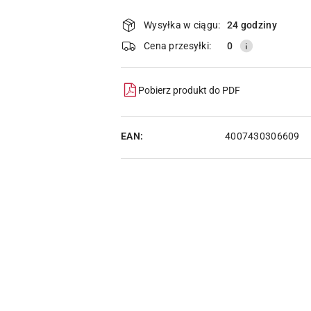
Dostępność
i
Wysyłka w ciągu:
24 godziny
dostawa
Cena przesyłki:
0
Pobierz produkt do PDF
EAN:
4007430306609