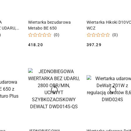
 KOSZYKA
DODAJ DO KOSZYKA
DODAJ DO KOSZY
A
Wiertarka bezudarowa
Wiertarka Hikoki D10V
 UDARU,
Metabo BE 650
WCZ
)
(0)
(0)
KOWY
418.20
397.29
2S-QS
Cena:
Cena:
 KOSZYKA
DODAJ DO KOSZYKA
DODAJ DO KOSZY