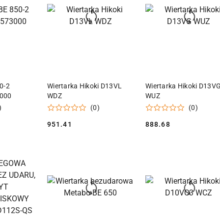
 KOSZYKA
DODAJ DO KOSZYKA
DODAJ DO KOSZY
0-2
Wiertarka Hikoki D13VL
Wiertarka Hikoki D13V
000
WDZ
WUZ
)
(0)
(0)
951.41
888.68
Cena:
Cena: