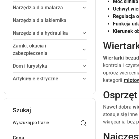
Moc silnika
Narzędzia dla malarza
Uchwyt wier
Regulacja 
Narzędzia dla lakiernika
Funkcja ud
Kierunek o
Narzędzia dla hydraulika
Wiertar
Zamki, okucia i
zabezpieczenia
Wiertarki bezu
kontrola i czys
Dom i turystyka
oprócz wierceni
Artykuły elektryczne
kategorii
młotow
Osprzęt
Nawet dobra
wi
Szukaj
stosuje się inn
wkręcania bez 
Najczęs
Cena