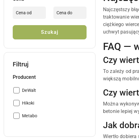
Najczęstszy błą
traktowanie wie
ciężkiego wierc
uchwyt pasujący
Szukaj
FAQ — w
Czy wier
Filtruj
To zależy od pr
Producent
większą mobilno
Czy wier
Producent:
DeWalt
Producent:
Hikoki
Można wykonywać
betonie lepiej w
Producent:
Metabo
Jak dobra
Wiertło dobiera 