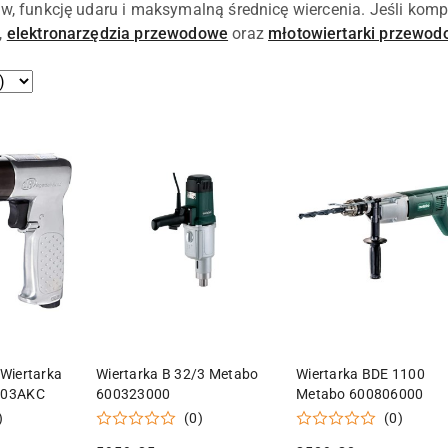
ów, funkcję udaru i maksymalną średnicę wiercenia. Jeśli komp
,
elektronarzędzia przewodowe
oraz
młotowiertarki przewo
 KOSZYKA
DODAJ DO KOSZYKA
DODAJ DO KOSZY
 Wiertarka
Wiertarka B 32/3 Metabo
Wiertarka BDE 1100
7803AKC
600323000
Metabo 600806000
)
(0)
(0)