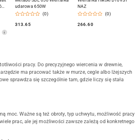
alt
Metabo SBE 650 Wiertarka
Wiertarka Hikoki D10VST
tów
udarowa 650W
NAZ
(0)
(0)
313.65
266.60
Cena:
Cena:
otliwości pracy. Do precyzyjnego wiercenia w drewnie,
rzędzie ma pracować także w murze, cegle albo lżejszych
iowe sprawdza się szczególnie tam, gdzie liczy się stała
mą moc. Ważne są też obroty, typ uchwytu, możliwość pracy
le prac, ale jej możliwości zawsze zależą od konkretnego