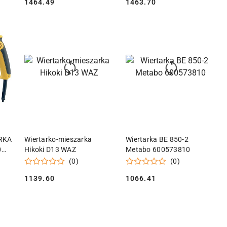
1464.49
1463.70
Cena:
Cena:
KA
DODAJ DO KOSZYKA
DODAJ DO KOSZYKA
RKA
Wiertarko-mieszarka
Wiertarka BE 850-2
0
Hikoki D13 WAZ
Metabo 600573810
EM
(0)
(0)
1139.60
1066.41
Cena:
Cena: