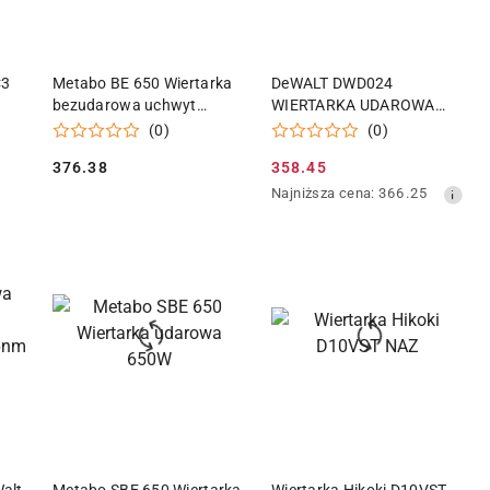
KA
DODAJ DO KOSZYKA
DODAJ DO KOSZYKA
C3
Metabo BE 650 Wiertarka
DeWALT DWD024
bezudarowa uchwyt
WIERTARKA UDAROWA
zębaty 600741000
701W 13mm
(0)
(0)
376.38
358.45
Cena:
Cena
Najniższa
Najniższa cena:
366.25
promocyjna:
cena
z
30
dni
przed
obniżką
KA
DODAJ DO KOSZYKA
DODAJ DO KOSZYKA