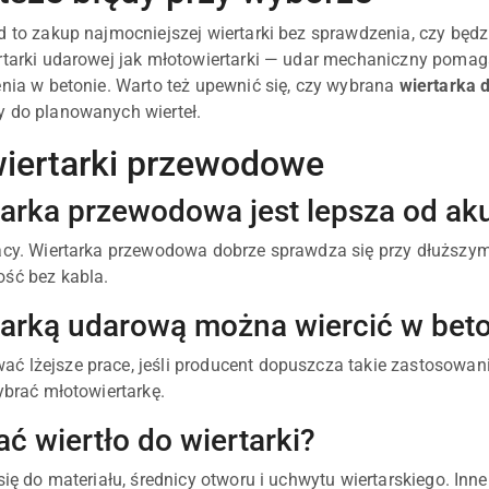
d to zakup najmocniejszej wiertarki bez sprawdzenia, czy będ
rtarki udarowej jak młotowiertarki — udar mechaniczny pomaga
enia w betonie. Warto też upewnić się, czy wybrana
wiertarka 
 do planowanych wierteł.
iertarki przewodowe
tarka przewodowa jest lepsza od a
acy. Wiertarka przewodowa dobrze sprawdza się przy dłuższy
ść bez kabla.
tarką udarową można wiercić w bet
 lżejsze prace, jeśli producent dopuszcza takie zastosowanie
ybrać młotowiertarkę.
ć wiertło do wiertarki?
się do materiału, średnicy otworu i uchwytu wiertarskiego. Inne