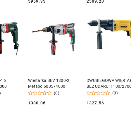
5959.35
2509.20
Cena:
Cena:
 KOSZYKA
DODAJ DO KOSZYKA
DODAJ DO KOSZY
-16
Wiertarka BEV 1300-2
DWUBIEGOWA WIERTA
000
Metabo 600574000
BEZ UDARU, 1100/270
OBR/MIN ZE SPRZĘGŁ
)
(0)
(0)
BEZPIECZEŃSTWA
1380.06
1327.56
DEWALT D21441-QS
Cena:
Cena: