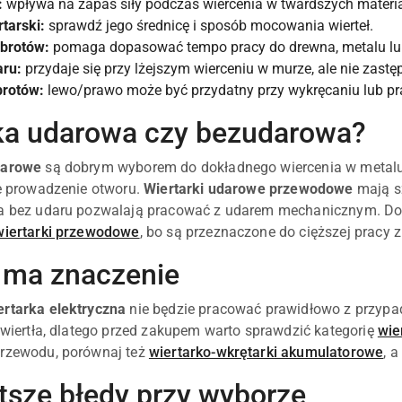
:
wpływa na zapas siły podczas wiercenia w twardszych materi
tarski:
sprawdź jego średnicę i sposób mocowania wierteł.
obrotów:
pomaga dopasować tempo pracy do drewna, metalu lu
aru:
przydaje się przy lżejszym wierceniu w murze, ale nie zastę
brotów:
lewo/prawo może być przydatny przy wykręcaniu lub p
ka udarowa czy bezudarowa?
darowe
są dobrym wyborem do dokładnego wiercenia w metalu, d
te prowadzenie otworu.
Wiertarki udarowe przewodowe
mają s
a bez udaru pozwalają pracować z udarem mechanicznym. Do re
iertarki przewodowe
, bo są przeznaczone do cięższej pracy
 ma znaczenie
ertarka elektryczna
nie będzie pracować prawidłowo z przypa
e wiertła, dlatego przed zakupem warto sprawdzić kategorię
wie
przewodu, porównaj też
wiertarko-wkrętarki akumulatorowe
, 
tsze błędy przy wyborze