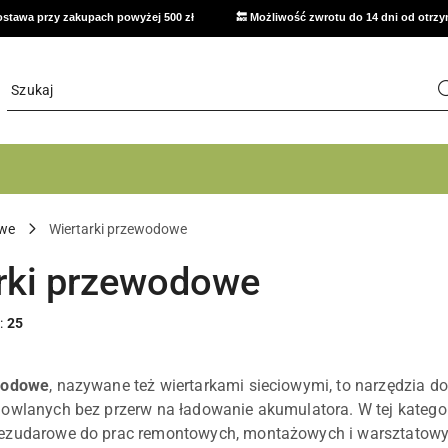
stawa przy zakupach powyżej 500 zł
🔙 Możliwość zwrotu do 14 dni od otrz
owe
Wiertarki przewodowe
rki przewodowe
:
25
wodowe
, nazywane też wiertarkami sieciowymi, to narzędzia d
owlanych bez przerw na ładowanie akumulatora. W tej katego
ezudarowe do prac remontowych, montażowych i warsztatowyc