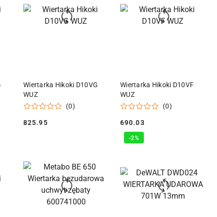
KA
DODAJ DO KOSZYKA
DODAJ DO KOSZYKA
G
Wiertarka Hikoki D10VG
Wiertarka Hikoki D10VF
WUZ
WUZ
(0)
(0)
825.95
690.03
Cena:
Cena:
-2%