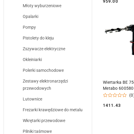
959.00
Cena:
Młoty wyburzeniowe
Opalarki
Pompy
Pistolety do kleju
Zszywacze elektryczne
Okleiniarki
Polerki samochodowe
DODAJ DO
Zestawy elektronarzędzi
Wiertarka BE 75
Metabo 600580
przewodowych
(0
Lutownice
1411.43
Cena:
Frezarki krawędziowe do metalu
Wkrętarki przewodowe
Pilniki taśmowe