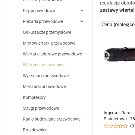
regulację obrot
zestawy wierteł
Piły przewodowe
Frezarki przewodowe
Zastosowano
Sortuj
według
sortowanie:
Odkurzacze przemysłowe
Cena
Młotowiertarki przewodowe
(malejąco).
Wiertarki udarowe przewodowe
Wiertarki przewodowe
Wyrzynarki przewodowe
Mieszarki przewodowe
Kompresory
Strugi przewodowe
DODAJ DO
Ingersoll Rand -
Pistoletowa - 
Radio budowlane przewodowe
(0
Bruzdownice