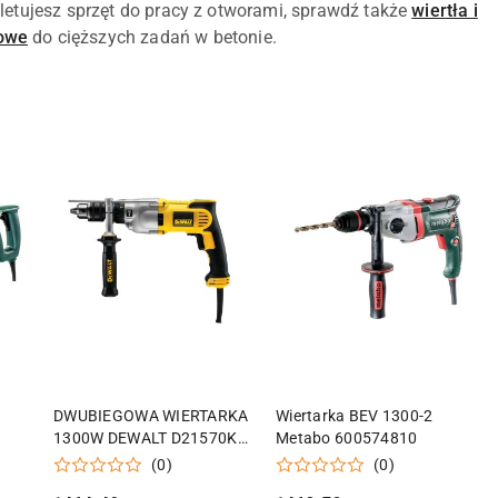
letujesz sprzęt do pracy z otworami, sprawdź także
wiertła i
dowe
do cięższych zadań w betonie.
KA
DODAJ DO KOSZYKA
DODAJ DO KOSZYKA
DWUBIEGOWA WIERTARKA
Wiertarka BEV 1300-2
1300W DEWALT D21570K-
Metabo 600574810
QS
(0)
(0)