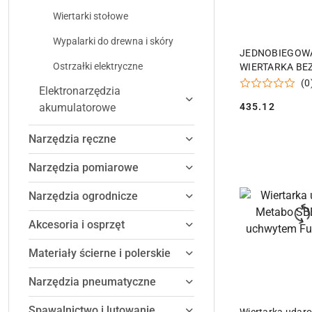
Wiertarki stołowe
Wypalarki do drewna i skóry
DODAJ DO
JEDNOBIEGOW
Ostrzałki elektryczne
WIERTARKA BEZ
UCHWYT
(0
Elektronarzędzia
SZYBKOZACIS
akumulatorowe
435.12
DEWALT DWD11
Cena:
Narzędzia ręczne
Narzędzia pomiarowe
Narzędzia ogrodnicze
Akcesoria i osprzęt
Materiały ścierne i polerskie
Narzędzia pneumatyczne
DODAJ DO
Spawalnictwo i lutowanie