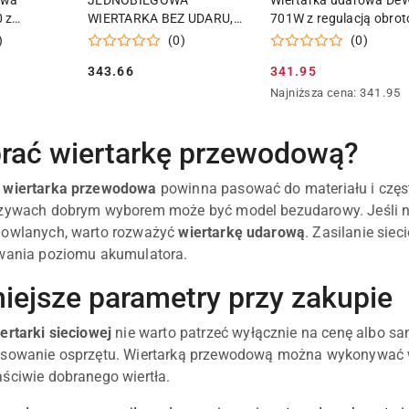
owa
JEDNOBIEGOWA
Wiertarka udarowa DeW
 z
WIERTARKA BEZ UDARU,
701W z regulacją obro
o Plus
2800 OBR/MIN, UCHWYT
8,6nm DWD024S
)
(0)
(0)
SZYBKOZACISKOWY
343.66
341.95
DEWALT DWD014S-QS
Cena:
Cena
Najniższa
Najniższa cena:
341.95
promocyjna:
cena
z
30
rać wiertarkę przewodową?
dni
przed
a
wiertarka przewodowa
powinna pasować do materiału i częst
obniżką
rzywach dobrym wyborem może być model bezudarowy. Jeśli na
dowlanych, warto rozważyć
wiertarkę udarową
. Zasilanie siec
owania poziomu akumulatora.
iejsze parametry przy zakupie
ertarki sieciowej
nie warto patrzeć wyłącznie na cenę albo sa
sowanie osprzętu. Wiertarką przewodową można wykonywać wie
ściwie dobranego wiertła.