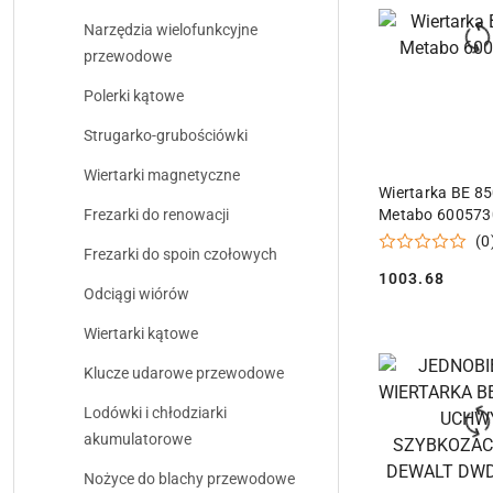
Narzędzia wielofunkcyjne
przewodowe
Polerki kątowe
Strugarko-grubościówki
Wiertarki magnetyczne
DODAJ DO
Wiertarka BE 85
Frezarki do renowacji
Metabo 600573
(0
Frezarki do spoin czołowych
1003.68
Cena:
Odciągi wiórów
Wiertarki kątowe
Klucze udarowe przewodowe
Lodówki i chłodziarki
akumulatorowe
Nożyce do blachy przewodowe