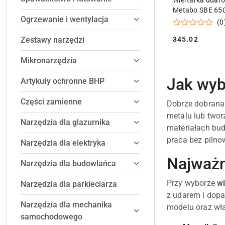
Wiertarka udar
Metabo SBE 650
Ogrzewanie i wentylacja
uchwytem Futur
(0
345.02
Zestawy narzędzi
Cena:
Mikronarzędzia
Jak wyb
Artykuły ochronne BHP
Części zamienne
Dobrze dobran
metalu lub two
Narzędzia dla glazurnika
materiałach bu
praca bez piln
Narzędzia dla elektryka
Najważn
Narzędzia dla budowlańca
Przy wyborze
wi
Narzędzia dla parkieciarza
z udarem i dopa
Narzędzia dla mechanika
modelu oraz wła
samochodowego