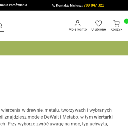
ymania zamówienia
789 847 321
📞 Kontakt: Mariusz:
0
Moje konto
Ulubione
Koszyk
o wiercenia w drewnie, metalu, tworzywach i wybranych
rii znajdziesz modele DeWalt i Metabo, w tym
wiertarki
h. Przy wyborze zwróć uwagę na moc, typ uchwytu,