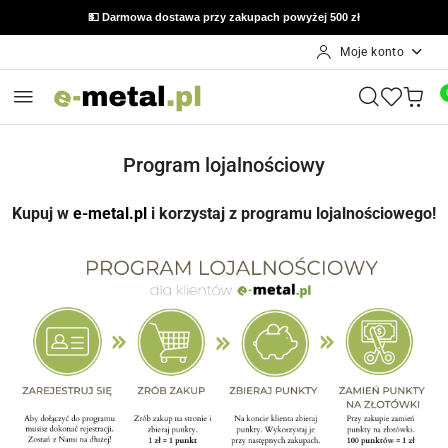
💵 Darmowa dostawa przy zakupach powyżej 500 zł
Moje konto
Przejdź do treści głównej
Przejdź do wyszukiwarki
Przejdź do moje konto
Przejdź do menu głównego
Przejdź do stopki
Program lojalnościowy
Kupuj w
e-metal.pl
i korzystaj z programu lojalnościowego!