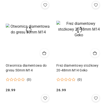
Otwornica diamentowa do
Frez diamentowy stożkowy
gresu 50mm M14
20-48mm M14 Geko
(0)
(0)
Cena:
Cena:
28.99
26.99