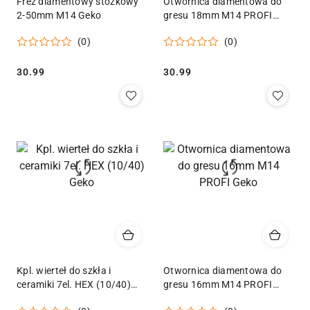
Frez diamentowy stożkowy
Otwornica diamentowa do
2-50mm M14 Geko
gresu 18mm M14 PROFI
Geko
(0)
(0)
Cena:
Cena:
30.99
30.99
Kpl. wierteł do szkła i
Otwornica diamentowa do
ceramiki 7el. HEX (10/40)
gresu 16mm M14 PROFI
Geko
Geko