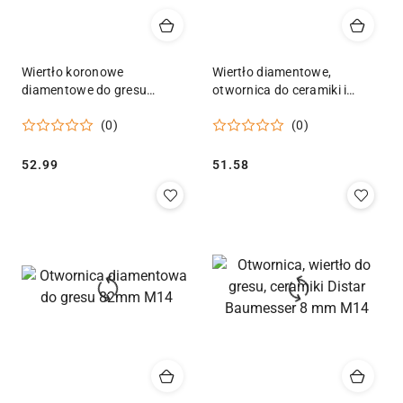
Wiertło koronowe
Wiertło diamentowe,
diamentowe do gresu
otwornica do ceramiki i
130mm Geko
gresu Keramik Pro DISTAR
(0)
(0)
DDR-V 10x30xM14
Cena:
Cena:
52.99
51.58