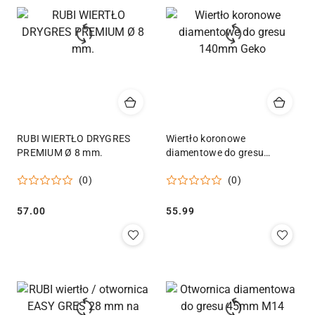
RUBI WIERTŁO DRYGRES
Wiertło koronowe
PREMIUM Ø 8 mm.
diamentowe do gresu
140mm Geko
(0)
(0)
Cena:
Cena:
57.00
55.99