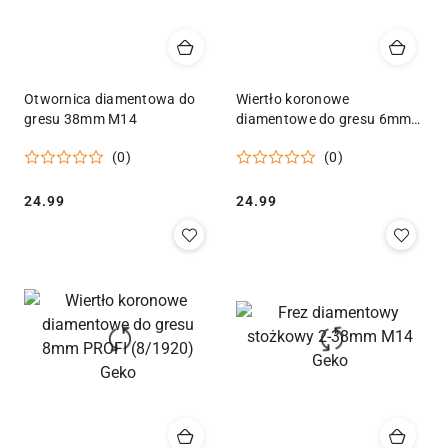
Otwornica diamentowa do
Wiertło koronowe
gresu 38mm M14
diamentowe do gresu 6mm
PROFI (10/1750) Geko
(0)
(0)
Cena:
Cena:
24.99
24.99