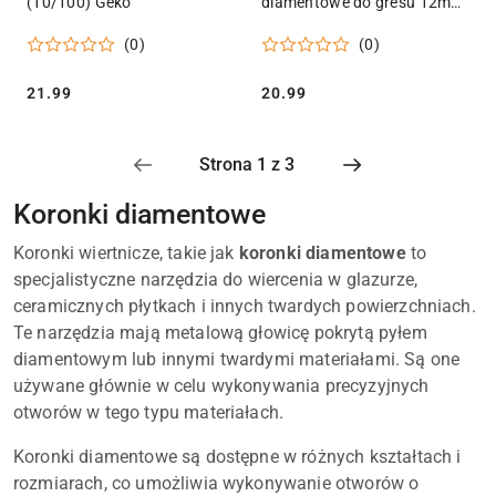
(10/100) Geko
diamentowe do gresu 12mm
PROFI (1/5/50/500/560)
(0)
(0)
Geko
Cena:
Cena:
21.99
20.99
Koronki diamentowe
Koronki wiertnicze, takie jak
koronki diamentowe
to
specjalistyczne narzędzia do wiercenia w glazurze,
ceramicznych płytkach i innych twardych powierzchniach.
Te narzędzia mają metalową głowicę pokrytą pyłem
diamentowym lub innymi twardymi materiałami. Są one
używane głównie w celu wykonywania precyzyjnych
otworów w tego typu materiałach.
Koronki diamentowe są dostępne w różnych kształtach i
rozmiarach, co umożliwia wykonywanie otworów o