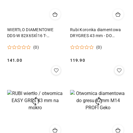
WIERTŁO DIAMENTOWE
Rubi Koronka diamentowa
DDS-W 82X65XÌ16 T-
DRYGRES 43 mm - DO
CONCRETE
WIERCENIA NA SUCHO
(0)
(0)
Cena:
Cena:
141.00
119.90