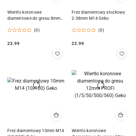
Wiertło koronowe
Frez diamentowy stożkowy
diamentowe do gresu 8mm
2-38mm M14 Geko
PROFI (8/1920) Geko
(0)
(0)
Cena:
Cena:
23.99
22.99
Frez diamentowy 10mm M14
Wiertło koronowe