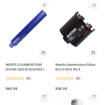
WIERTŁO DIAMENTOWE
Wiertło diamentowe DiStar
DISTAR DDS-W 82X450X1
82x70 M16 RS-X
1/4 UNC REINFORCED
(0)
(0)
CONCRETE
Cena:
Cena:
365.00
326.50