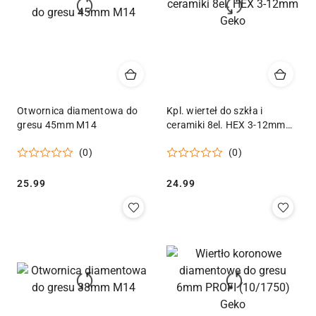
Otwornica diamentowa do
Kpl. wierteł do szkła i
gresu 45mm M14
ceramiki 8el. HEX 3-12mm
Geko
(0)
(0)
Cena:
Cena:
25.99
24.99