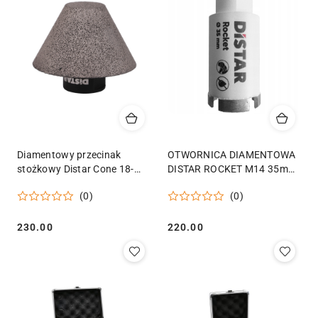
Diamentowy przecinak
OTWORNICA DIAMENTOWA
stożkowy Distar Cone 18-
DISTAR ROCKET M14 35mm
55/M14
CERAMIKA GRES
(0)
(0)
Cena:
Cena:
230.00
220.00