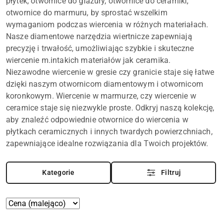
płytek, otwornice do glazury, otwornice do ceramiki,
otwornice do marmuru, by sprostać wszelkim
wymaganiom podczas wiercenia w różnych materiałach.
Nasze diamentowe narzędzia wiertnicze zapewniają
precyzję i trwałość, umożliwiając szybkie i skuteczne
wiercenie
m.in
takich materiałów jak ceramika.
Niezawodne wiercenie w gresie czy granicie staje się łatwe
dzięki naszym otwornicom diamentowym i otwornicom
koronkowym. Wiercenie w marmurze, czy wiercenie w
ceramice staje się niezwykle proste. Odkryj naszą kolekcję,
aby znaleźć odpowiednie otwornice do wiercenia w
płytkach ceramicznych i innych twardych powierzchniach,
zapewniające idealne rozwiązania dla Twoich projektów.
Kategorie
Filtruj
Zastosowano
Sortuj
według
sortowanie: