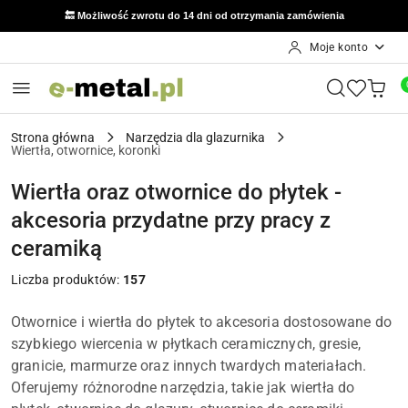
🔙 Możliwość zwrotu do 14 dni od otrzymania zamówienia
789 847 321
📞 Kontakt: Mariusz:
Moje konto
Przejdź do treści głównej
Przejdź do wyszukiwarki
Przejdź do moje konto
Przejdź do menu głównego
Przejdź do stopki
Strona główna
Narzędzia dla glazurnika
Wiertła, otwornice, koronki
Wiertła oraz otwornice do płytek -
akcesoria przydatne przy pracy z
ceramiką
Liczba produktów:
157
Otwornice i wiertła do płytek to akcesoria dostosowane do
szybkiego wiercenia w płytkach ceramicznych, gresie,
granicie, marmurze oraz innych twardych materiałach.
Oferujemy różnorodne narzędzia, takie jak wiertła do