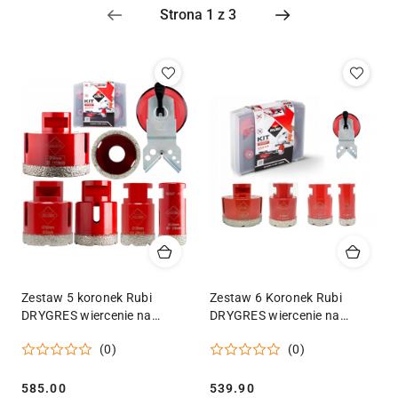
Cena
(malejąco).
Zestaw 5 koronek Rubi
Zestaw 6 Koronek Rubi
DRYGRES wiercenie na
DRYGRES wiercenie na
sucho
sucho
(0)
(0)
Cena:
Cena:
585.00
539.90