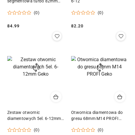
segmentowa turbo 82mm
6-12
SDS Plus M16
(0)
(0)
Cena:
Cena:
84.99
82.20
Zestaw otwornic
Otwornica diamentowa do
diamentowych 5el. 6-12mm
gresu 68mm M14 PROFI
Geko
Geko
(0)
(0)