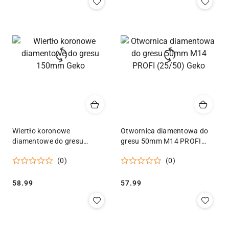
Wiertło koronowe
Otwornica diamentowa do
diamentowe do gresu
gresu 50mm M14 PROFI
150mm Geko
(25/50) Geko
(0)
(0)
Cena:
Cena:
58.99
57.99