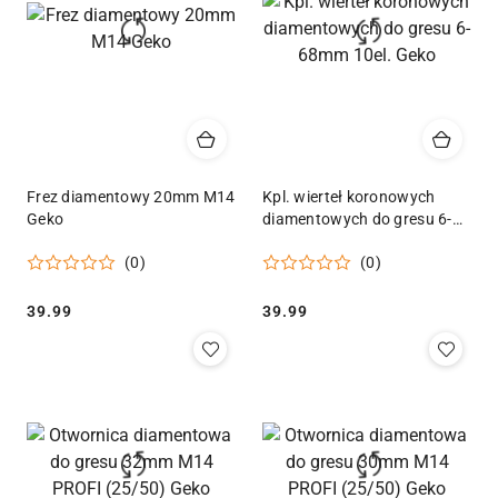
Frez diamentowy 20mm M14
Kpl. wierteł koronowych
Geko
diamentowych do gresu 6-
68mm 10el. Geko
(0)
(0)
Cena:
Cena:
39.99
39.99