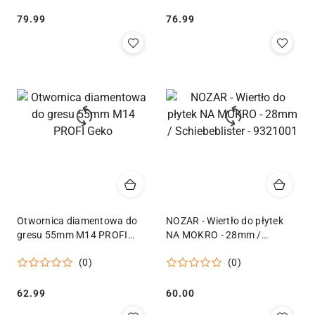
Cena:
Cena:
79.99
76.99
Otwornica diamentowa do
NOZAR - Wiertło do płytek
gresu 55mm M14 PROFI
NA MOKRO - 28mm /
Geko
Schiebeblister - 9321001
(0)
(0)
Cena:
Cena:
62.99
60.00