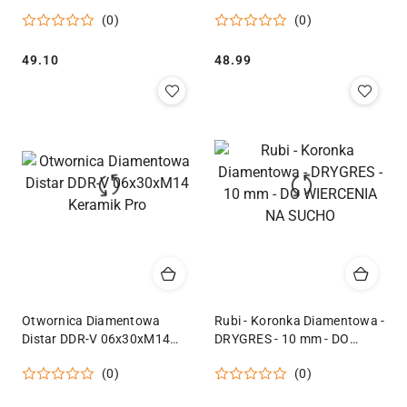
Schiebeblister - 9321001
120mm Geko
(0)
(0)
Cena:
Cena:
49.10
48.99
Otwornica Diamentowa
Rubi - Koronka Diamentowa -
Distar DDR-V 06x30xM14
DRYGRES - 10 mm - DO
Keramik Pro
WIERCENIA NA SUCHO
(0)
(0)