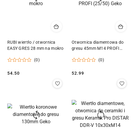
RUBI wiertło / otwornica
Otwornica diamentowa do
EASY GRES 28 mm na mokro
gresu 45mm M14 PROFI
(25/50) Geko
(0)
(0)
Cena:
Cena:
54.50
52.99