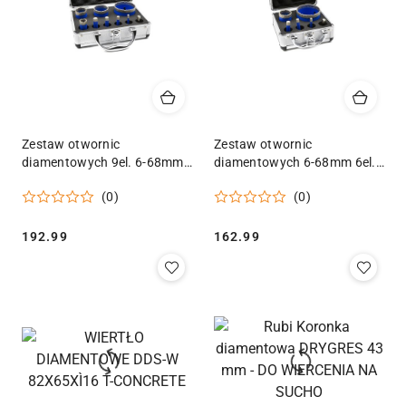
Zestaw otwornic
Zestaw otwornic
diamentowych 9el. 6-68mm
diamentowych 6-68mm 6el.
Geko
Geko
(0)
(0)
Cena:
Cena:
192.99
162.99