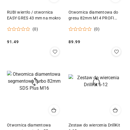
RUBI wiertło / otwornica
Otwornica diamentowa do
EASY GRES 43 mm na mokro
gresu 82mm M14 PROFI
Geko
(0)
(0)
Cena:
Cena:
91.49
89.99
Otwornica diamentowa
Zestaw do wiercenia DrillKit