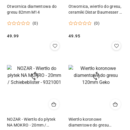
Otwornica diamentowa do
Otwornica, wiertło do gresu,
gresu 82mm M14
ceramiki Distar Baumesser 8
mm M14
(0)
(0)
Cena:
Cena:
49.99
49.95
NOZAR - Wiertło do płytek
Wiertło koronowe
NA MOKRO - 20mm /
diamentowe do gresu