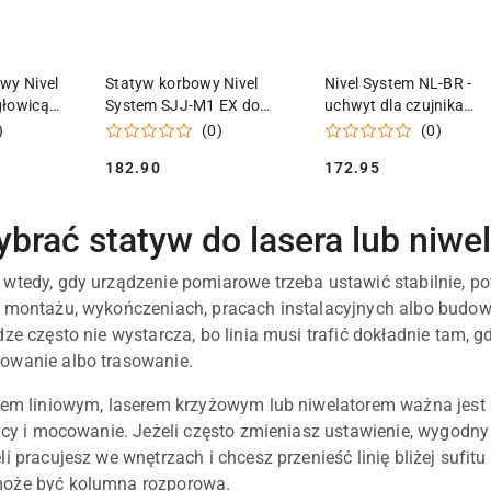
 KOSZYKA
DODAJ DO KOSZYKA
DODAJ DO KOSZY
wy Nivel
Statyw korbowy Nivel
Nivel System NL-BR -
głowicą
System SJJ-M1 EX do
uchwyt dla czujnika
laserów budowlanych (z
laserowego
)
(0)
(0)
adapterem 3D) - 182 cm
182.90
172.95
Cena:
Cena:
ybrać statyw do lasera lub niwe
wtedy, gdy urządzenie pomiarowe trzeba ustawić stabilnie, pow
y montażu, wykończeniach, pracach instalacyjnych albo budo
dze często nie wystarcza, bo linia musi trafić dokładnie tam, 
owanie albo trasowanie.
rem liniowym, laserem krzyżowym lub niwelatorem ważna jest 
wicy i mocowanie. Jeżeli często zmieniasz ustawienie, wygodny
i pracujesz we wnętrzach i chcesz przenieść linię bliżej sufitu
oże być kolumna rozporowa.