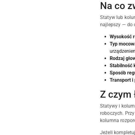
Na co z
Statyw lub kolu
najlepszy — do 
Wysokość 
Typ mocow
urządzenie
Rodzaj gło
Stabilność 
Sposób regu
Transport 
Z czym 
Statywy i kolum
roboczych. Prz
kolumna rozporo
Jeżeli komplet