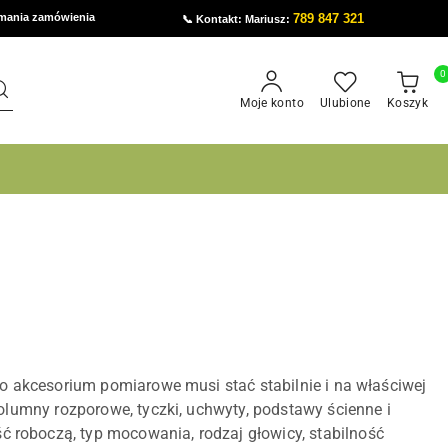
ymania zamówienia
789 847 321
📞 Kontakt: Mariusz:
0
Moje konto
Ulubione
Koszyk
bo akcesorium pomiarowe musi stać stabilnie i na właściwej
kolumny rozporowe, tyczki, uchwyty, podstawy ścienne i
 roboczą, typ mocowania, rodzaj głowicy, stabilność