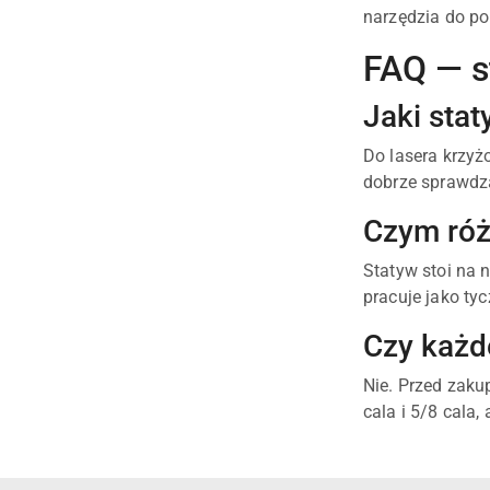
narzędzia do po
FAQ — s
Jaki sta
Do lasera krzyż
dobrze sprawdz
Czym róż
Statyw stoi na 
pracuje jako ty
Czy każd
Nie. Przed zaku
cala i 5/8 cala