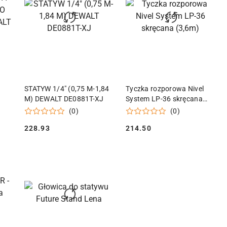
KA
DODAJ DO KOSZYKA
DODAJ DO KOSZYKA
STATYW 1/4" (0,75 M-1,84
Tyczka rozporowa Nivel
M) DEWALT DE0881T-XJ
System LP-36 skręcana
T
(3,6m)
(0)
(0)
228.93
214.50
Cena:
Cena: