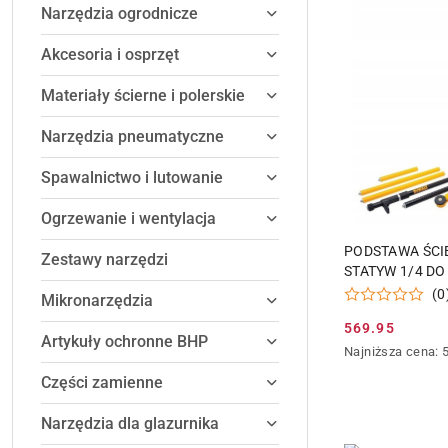
Narzędzia ogrodnicze
Akcesoria i osprzęt
Materiały ścierne i polerskie
Narzędzia pneumatyczne
Spawalnictwo i lutowanie
Ogrzewanie i wentylacja
DODAJ DO
PODSTAWA ŚCI
Zestawy narzędzi
STATYW 1/4 DO
DEWALT
(0
Mikronarzędzia
569.95
Cena
Artykuły ochronne BHP
Najniższa
Najniższa cena:
promocyjna:
cena
Części zamienne
z
30
Narzędzia dla glazurnika
dni
przed