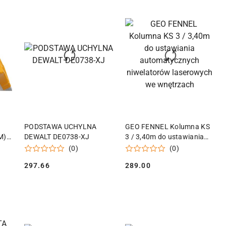
KA
DODAJ DO KOSZYKA
DODAJ DO KOSZYKA
PODSTAWA UCHYLNA
GEO FENNEL Kolumna KS
M)
DEWALT DE0738-XJ
3 / 3,40m do ustawiania
automatycznych
(0)
(0)
niwelatorów laserowych
297.66
289.00
we wnętrzach
Cena:
Cena: