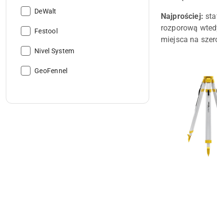
Producent:
DeWalt
Najprościej:
sta
rozporową wtedy
Producent:
Festool
miejsca na szer
Producent:
Nivel System
Producent:
GeoFennel