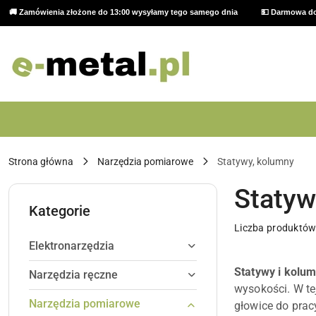
🚚 Zamówienia złożone do 13:00 wysyłamy tego samego dnia
💵 Darmowa do
Przejdź do treści głównej
Przejdź do wyszukiwarki
Przejdź do moje konto
Przejdź do menu głównego
Przejdź do stopki
Strona główna
Narzędzia pomiarowe
Statywy, kolumny
Statyw
Kategorie
Liczba produktów
Elektronarzędzia
Statywy i kolu
Narzędzia ręczne
wysokości. W te
Narzędzia pomiarowe
głowice do prac