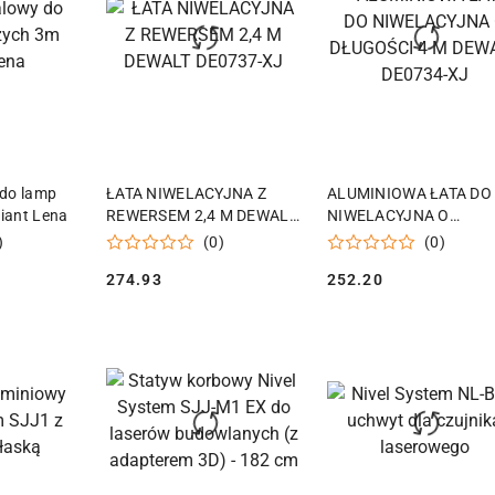
 KOSZYKA
DODAJ DO KOSZYKA
DODAJ DO KOSZY
 do lamp
ŁATA NIWELACYJNA Z
ALUMINIOWA ŁATA DO
iant Lena
REWERSEM 2,4 M DEWALT
NIWELACYJNA O
DE0737-XJ
DŁUGOŚCI 4 M DEWAL
)
(0)
(0)
DE0734-XJ
274.93
252.20
Cena:
Cena: