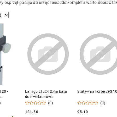
czy osprzęt pasuje do urządzenia; do kompletu warto dobrać t
 KOSZYKA
DODAJ DO KOSZYKA
DODAJ DO KOSZY
 20 -
Lamigo LTL24 2,4m Łata
Statyw na korbę EFS 1
a
do niwelatorów
laserowych
)
(0)
(0)
serowych z
181.50
95.10
Cena:
Cena: