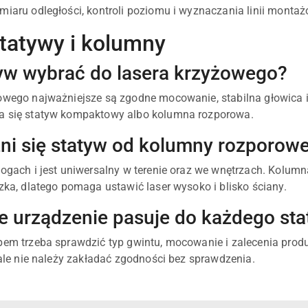
miaru odległości, kontroli poziomu i wyznaczania linii monta
tatywy i kolumny
tyw wybrać do lasera krzyżowego?
owego najważniejsze są zgodne mocowanie, stabilna głowica i
a się statyw kompaktowy albo kolumna rozporowa.
ni się statyw od kolumny rozporowe
nogach i jest uniwersalny w terenie oraz we wnętrzach. Kolum
czka, dlatego pomaga ustawić laser wysoko i blisko ściany.
e urządzenie pasuje do każdego st
pem trzeba sprawdzić typ gwintu, mocowanie i zalecenia prod
, ale nie należy zakładać zgodności bez sprawdzenia.