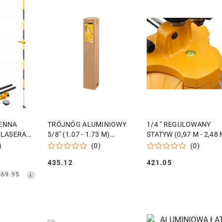
 KOSZYKA
DODAJ DO KOSZYKA
DODAJ DO KOSZY
ENNA
TRÓJNÓG ALUMINIOWY
1/4 " REGULOWANY
 LASERA
5/8" (1.07 - 1.73 M)
STATYW (0,97 M - 2,48 
DEWALT DE0736-XJ
DEWALT DE0733-XJ
)
(0)
(0)
435.12
421.05
Cena:
Cena:
569.95