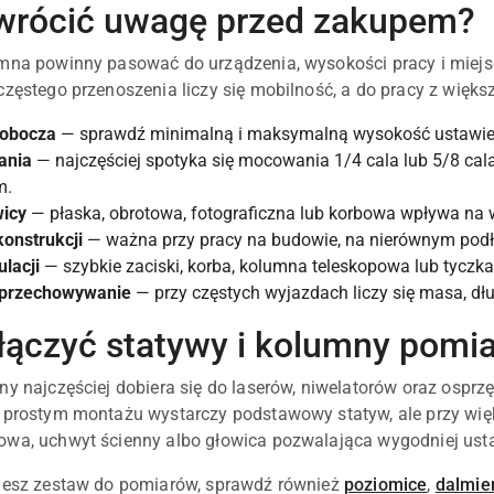
wrócić uwagę przed zakupem?
mna powinny pasować do urządzenia, wysokości pracy i miejsc
częstego przenoszenia liczy się mobilność, a do pracy z większ
robocza
— sprawdź minimalną i maksymalną wysokość ustawien
ania
— najczęściej spotyka się mocowania 1/4 cala lub 5/8 cal
m.
wicy
— płaska, obrotowa, fotograficzna lub korbowa wpływa na w
konstrukcji
— ważna przy pracy na budowie, na nierównym podło
lacji
— szybkie zaciski, korba, kolumna teleskopowa lub tyczk
i przechowywanie
— przy częstych wyjazdach liczy się masa, dług
łączyć statywy i kolumny pomi
ny najczęściej dobiera się do laserów, niwelatorów oraz osprz
y prostym montażu wystarczy podstawowy statyw, ale przy w
wa, uchwyt ścienny albo głowica pozwalająca wygodniej usta
ujesz zestaw do pomiarów, sprawdź również
poziomice
,
dalmie