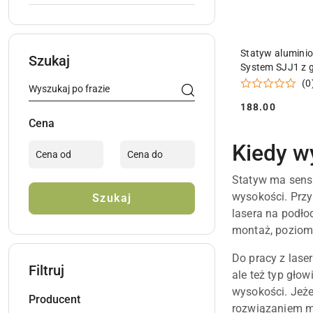
DODAJ DO
Statyw aluminio
Szukaj
System SJJ1 z 
płaską
(0
188.00
Cena:
Cena
Kiedy w
Statyw ma sens 
wysokości. Prz
Szukaj
lasera na podło
montaż, poziom
Do pracy z lase
Filtruj
ale też typ gło
wysokości. Jeżel
Producent
rozwiązaniem m