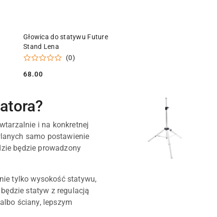
KA
DODAJ DO KOSZYKA
Głowica do statywu Future
Stand Lena
(0)
68.00
Cena:
latora?
tarzalnie i na konkretnej
wlanych samo postawienie
gdzie będzie prowadzony
nie tylko wysokość statywu,
 będzie statyw z regulacją
 albo ściany, lepszym