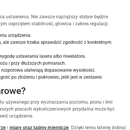
a ustawienia. Nie zawsze najcięższy statyw będzie
ym osprzętem stabilność, głowica i zakres regulacji.
ia urządzenia.
a, ale zawsze trzeba sprawdzić zgodność z konkretnym
ygodę ustawiania lasera albo niwelatora.
żu i przy dłuższych pomiarach.
a rozporowa ułatwiają dopasowanie wysokości.
ość po złożeniu i pokrowiec, jeśli jest w zestawie.
arowe?
ętu używanego przy wyznaczaniu poziomu, pionu i linii
iększych pracach wykończeniowych przydatna może być
wić urządzenie.
rze
i
miary oraz taśmy miernicze
. Dzięki temu łatwiej dobrać