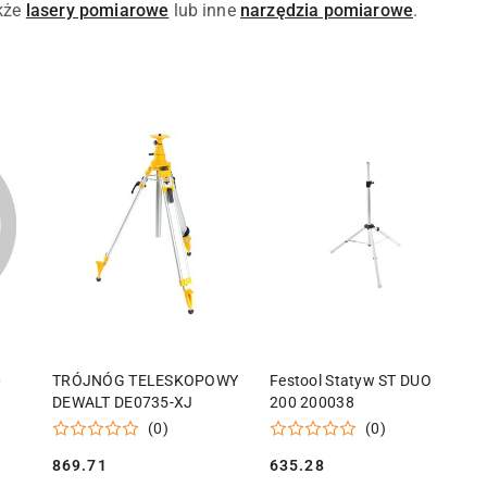
akże
lasery pomiarowe
lub inne
narzędzia pomiarowe
.
KA
DODAJ DO KOSZYKA
DODAJ DO KOSZYKA
0
TRÓJNÓG TELESKOPOWY
Festool Statyw ST DUO
DEWALT DE0735-XJ
200 200038
(0)
(0)
869.71
635.28
Cena:
Cena: