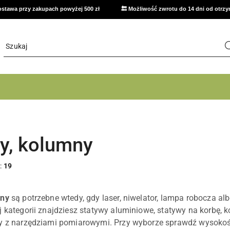
stawa przy zakupach powyżej 500 zł
🔙 Możliwość zwrotu do 14 dni od otrz
y, kolumny
:
19
mny
są potrzebne wtedy, gdy laser, niwelator, lampa robocza al
j kategorii znajdziesz statywy aluminiowe, statywy na korbę, 
y z narzędziami pomiarowymi. Przy wyborze sprawdź wysokość