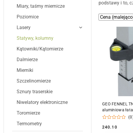
podstawy i to, 
Miary, taśmy miernicze
Poziomice
Zastosowano
Sortuj
według
sortowanie:
Lasery
Cena
Statywy, kolumny
(malejąco).
Kątowniki/Kątomierze
Dalmierze
Mierniki
Szczelinomierze
Sznury traserskie
DODAJ DO
Niwelatory elektroniczne
GEO FENNEL TN
aluminiowa łat
Toromierze
teleskopowa do
(0
niwelatorów la
Termometry
240.10
pokrowcem
Cena: