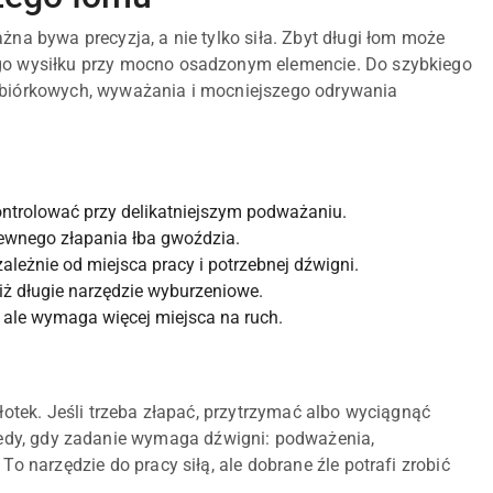
żna bywa precyzja, a nie tylko siła. Zbyt długi łom może
zego wysiłku przy mocno osadzonym elemencie. Do szybkiego
ozbiórkowych, wyważania i mocniejszego odrywania
kontrolować przy delikatniejszym podważaniu.
wnego złapania łba gwoździa.
eżnie od miejsca pracy i potrzebnej dźwigni.
iż długie narzędzie wyburzeniowe.
 ale wymaga więcej miejsca na ruch.
młotek. Jeśli trzeba złapać, przytrzymać albo wyciągnąć
dy, gdy zadanie wymaga dźwigni: podważenia,
To narzędzie do pracy siłą, ale dobrane źle potrafi zrobić