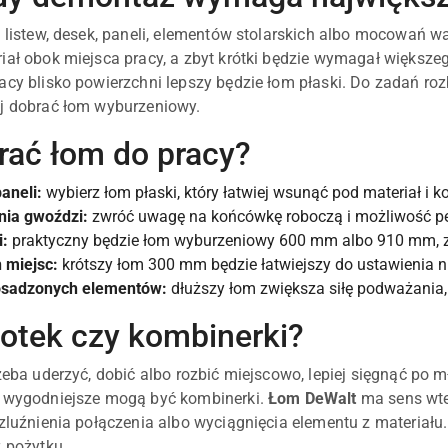
u listew, desek, paneli, elementów stolarskich albo mocowań wa
iał obok miejsca pracy, a zbyt krótki będzie wymagał więks
acy blisko powierzchni lepszy będzie łom płaski. Do zadań r
j dobrać łom wyburzeniowy.
rać łom do pracy?
paneli:
wybierz łom płaski, który łatwiej wsunąć pod materiał i 
nia gwoździ:
zwróć uwagę na końcówkę roboczą i możliwość pe
i:
praktyczny będzie łom wyburzeniowy 600 mm albo 910 mm, zal
 miejsc:
krótszy łom 300 mm będzie łatwiejszy do ustawienia n
sadzonych elementów:
dłuższy łom zwiększa siłę podważania,
otek czy kombinerki?
zeba uderzyć, dobić albo rozbić miejscowo, lepiej sięgnąć po 
, wygodniejsze mogą być kombinerki.
Łom DeWalt
ma sens wte
zluźnienia połączenia albo wyciągnięcia elementu z materiału. 
ż pożytku.