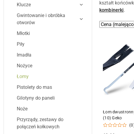
kształt końcówki
Klucze
kombinerki
.
Gwintowanie i obróbka
otworów
Zastosowano
Sortuj
według
sortowanie:
Młotki
Cena
Piły
(malejąco).
Imadła
Nożyce
Łomy
Pistolety do mas
Gilotyny do paneli
Noże
DODAJ DO
Łom dwustron
(10) Geko
Przyrządy, zestawy do
(0
połączeń kołkowych