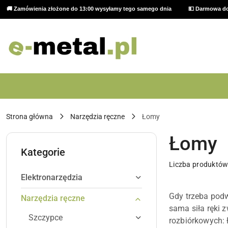
🚚 Zamówienia złożone do 13:00 wysyłamy tego samego dnia
💵 Darmowa do
Przejdź do treści głównej
Przejdź do wyszukiwarki
Przejdź do moje konto
Przejdź do menu głównego
Przejdź do stopki
Strona główna
Narzędzia ręczne
Łomy
Łomy
Kategorie
Liczba produktów
Elektronarzędzia
Gdy trzeba podw
Narzędzia ręczne
sama siła ręki 
Szczypce
rozbiórkowych: