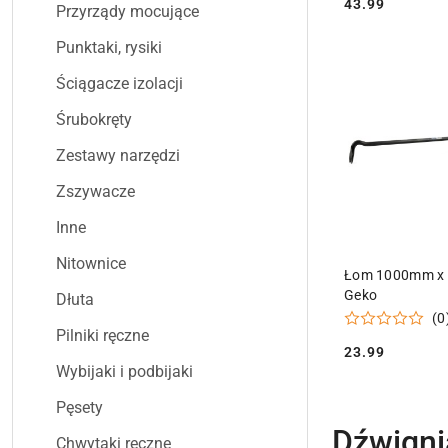
43.99
Przyrządy mocujące
Cena:
Punktaki, rysiki
Ściągacze izolacji
Śrubokręty
Zestawy narzędzi
Zszywacze
Inne
Nitownice
DODAJ DO
Łom 1000mm x 
Geko
Dłuta
(0
Pilniki ręczne
23.99
Cena:
Wybijaki i podbijaki
Pęsety
Dźwigni
Chwytaki ręczne