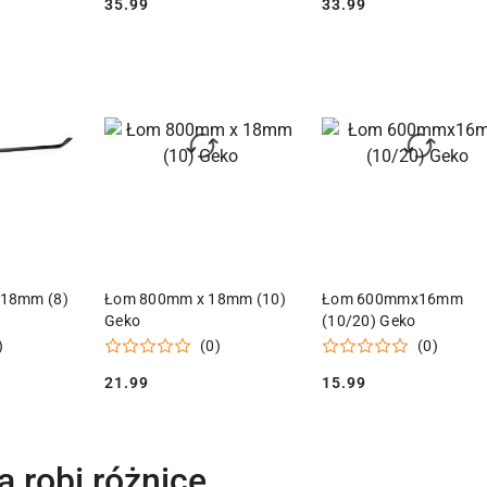
35.99
33.99
Cena:
Cena:
 KOSZYKA
DODAJ DO KOSZYKA
DODAJ DO KOSZY
18mm (8)
Łom 800mm x 18mm (10)
Łom 600mmx16mm
Geko
(10/20) Geko
)
(0)
(0)
21.99
15.99
Cena:
Cena:
a robi różnicę