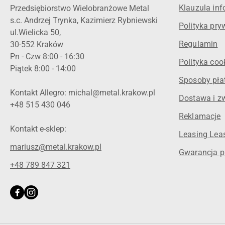
Klauzula in
Przedsiębiorstwo Wielobranżowe Metal
s.c. Andrzej Trynka, Kazimierz Rybniewski
Polityka pry
ul.Wielicka 50,
Regulamin
30-552 Kraków
Pn - Czw 8:00 - 16:30
Polityka coo
Piątek 8:00 - 14:00
Sposoby pła
Kontakt Allegro: michal@metal.krakow.pl
Dostawa i z
+48 515 430 046
Reklamacje
Kontakt e-sklep:
Leasing Leas
mariusz@metal.krakow.pl
Gwarancja p
+48 789 847 321