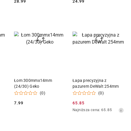
28.99
24.99
Cena:
Cena:
KA
DODAJ DO KOSZYKA
DODAJ DO KOSZYKA
Łom 300mmx14mm
Łapa precyzyjna z
(24/30) Geko
pazurem DeWalt 254mm
(0)
(0)
7.99
65.85
Cena:
Cena
Najniższa
Najniższa cena:
65.85
promocyjna:
cena
z
30
dni