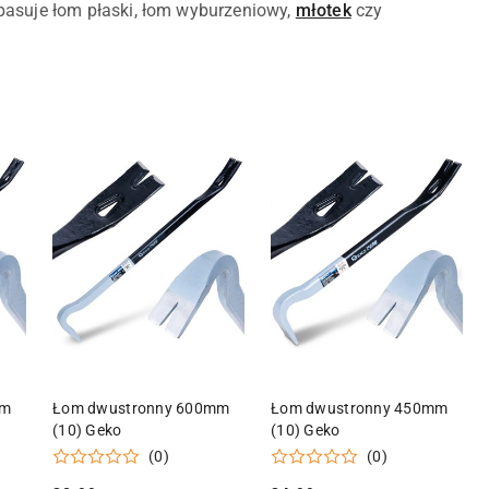
j pasuje łom płaski, łom wyburzeniowy,
młotek
czy
KA
DODAJ DO KOSZYKA
DODAJ DO KOSZYKA
mm
Łom dwustronny 600mm
Łom dwustronny 450mm
(10) Geko
(10) Geko
(0)
(0)