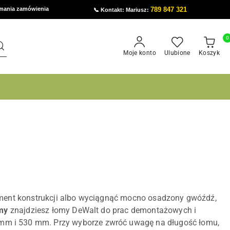
ymania zamówienia
789 847 321
📞 Kontakt: Mariusz:
0
Moje konto
Ulubione
Koszyk
agment konstrukcji albo wyciągnąć mocno osadzony gwóźdź,
my
znajdziesz łomy DeWalt do prac demontażowych i
mm i 530 mm. Przy wyborze zwróć uwagę na długość łomu,