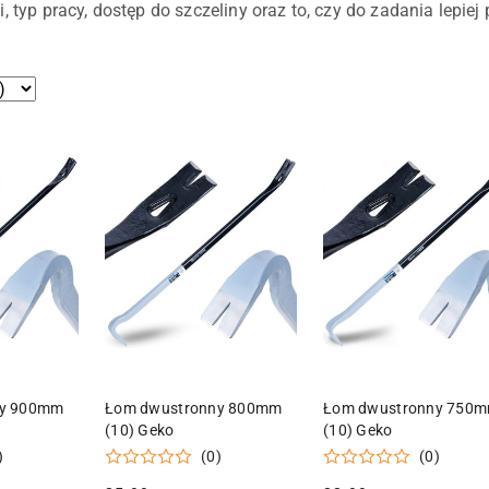
, typ pracy, dostęp do szczeliny oraz to, czy do zadania lepie
 KOSZYKA
DODAJ DO KOSZYKA
DODAJ DO KOSZY
ny 900mm
Łom dwustronny 800mm
Łom dwustronny 750
(10) Geko
(10) Geko
)
(0)
(0)