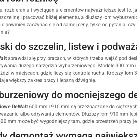
 rozbieraniu i wyciąganiu elementów najważniejsze jest to, ja
zczelinę i pracować bliżej elementu, a dłuższy łom wyburzeni
ie powinien zaczynać się od samej ceny, tylko od pytania: c
enia?
ki do szczelin, listew i podważ
alt
sprawdzi się przy pracach, w których trzeba wejść pod des
używania dużego narzędzia wyburzeniowego. Modele 300 mm i
dzi w miejscach, gdzie liczy się kontrola ruchu. Krótszy łom 
aje większy zakres pracy i lepszą dźwignię.
urzeniowy do mocniejszego d
iowe DeWalt
600 mm i 910 mm są przeznaczone do cięższych pr
ważaniu albo odrywaniu elementów. Dłuższy łom 910 mm lepi
00 mm może być wygodniejszy tam, gdzie przestrzeń pracy jest 
dy demontaż wymaga najwięks