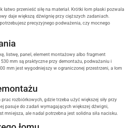
przed
k łatwo przenieść siłę na materiał. Krótki łom płaski pozwala
obniżką
owy daje większą dźwignię przy cięższych zadaniach.
zy potrzebujesz precyzyjnego podważenia, czy mocnego
ania
kę, listwę, panel, element montażowy albo fragment
 530 mm są praktyczne przy demontażu, podważaniu i
300 mm jest wygodniejszy w ograniczonej przestrzeni, a łom
emontażu
ac rozbiórkowych, gdzie trzeba użyć większej siły przy
ej pasuje do zadań wymagających większej dźwigni,
mniejsza, ale nadal potrzebna jest solidna siła nacisku.
zego łomu