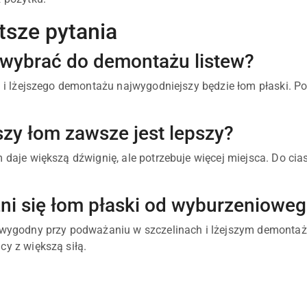
tsze pytania
 wybrać do demontażu listew?
i i lżejszego demontażu najwygodniejszy będzie łom płaski. Po
szy łom zawsze jest lepszy?
m daje większą dźwignię, ale potrzebuje więcej miejsca. Do ci
ni się łom płaski od wyburzeniowe
 wygodny przy podważaniu w szczelinach i lżejszym demontażu
cy z większą siłą.