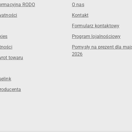
formacyjna RODO
O nas
watności
Kontakt
Formularz kontaktowy
kies
Program lojalnościowy
tności
Pomysły na prezent dla maj
2026
wrot towaru
elink
roducenta