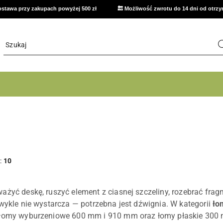
stawa przy zakupach powyżej 500 zł
🔙 Możliwość zwrotu do 14 dni od otrz
:
10
ażyć deskę, ruszyć element z ciasnej szczeliny, rozebrać fr
zwykle nie wystarcza — potrzebna jest dźwignia. W kategorii
ło
 łomy wyburzeniowe 600 mm i 910 mm oraz łomy płaskie 300 