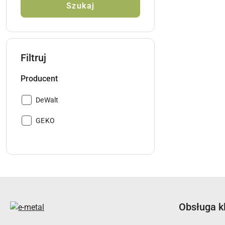
Szukaj
Filtruj
Producent
Producent:
DeWalt
Producent:
GEKO
Obsługa k