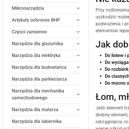
Mikronarzędzia
Przy rozbierani
uszkodzić mater
Artykuły ochronne BHP
podważenia i pr
elementów lepie
Części zamienne
Jak dob
Narzędzia dla glazurnika
Narzędzia dla elektryka
Do listew i 
Do wyciąga
Narzędzia dla budowlańca
Do rozbiórk
Do ciasnych
Narzędzia dla parkieciarza
Do mocno o
Narzędzia dla mechanika
Łom, mł
samochodowego
Jeśli element tr
Narzędzia dla malarza
drobny element
Narzędzia dla lakiernika
odciągnięcia, ro
więcej szkód ni