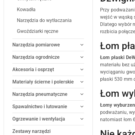
Kowadła
Przy podważaniu,
wejść w wąską s
Narzędzia do wytłaczania
Dlatego wybór n
Gwoździarki ręczne
rozbicia połącz
Łom płas
Narzędzia pomiarowe
Narzędzia ogrodnicze
Łom płaski DeW
materiału bez 
Akcesoria i osprzęt
wyciąganiu gwoź
płaski 530 mm d
Materiały ścierne i polerskie
Łom wyb
Narzędzia pneumatyczne
Łomy wyburzen
Spawalnictwo i lutowanie
podważaniu, wy
Ogrzewanie i wentylacja
natomiast łom 6
Nie każ
Zestawy narzędzi