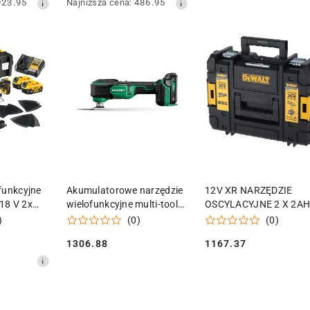
Najniższa
923.95
Najniższa cena:
486.95
promocyjna:
cena
z
30
dni
przed
obniżką
 KOSZYKA
DODAJ DO KOSZYKA
DODAJ DO KOSZY
funkcyjne
Akumulatorowe narzędzie
12V XR NARZĘDZIE
18 V 2x
wielofunkcyjne multi-tool
OSCYLACYJNE 2 X 2A
Hikoki CV18DA WRZ
DEWALT DCS353D2-Q
)
(0)
(0)
1306.88
1167.37
Cena:
Cena: