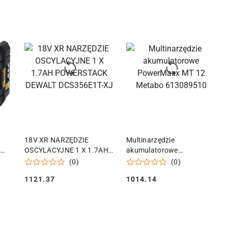
KA
DODAJ DO KOSZYKA
DODAJ DO KOSZYKA
18V XR NARZĘDZIE
Multinarzędzie
H
OSCYLACYJNE 1 X 1.7AH
akumulatorowe
W
POWERSTACK DEWALT
PowerMaxx MT 12 Metabo
(0)
(0)
DCS356E1T-XJ
613089510
1121.37
1014.14
Cena:
Cena: