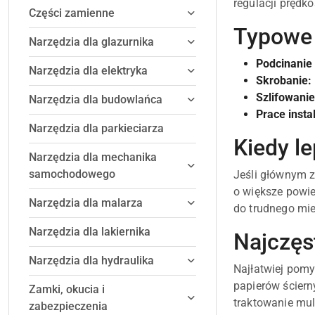
regulacji prędk
Części zamienne
Typowe 
Narzędzia dla glazurnika
Podcinanie 
Narzędzia dla elektryka
Skrobanie:
Szlifowani
Narzędzia dla budowlańca
Prace insta
Narzędzia dla parkieciarza
Kiedy le
Narzędzia dla mechanika
samochodowego
Jeśli głównym z
o większe powie
Narzędzia dla malarza
do trudnego mie
Narzędzia dla lakiernika
Najczęs
Narzędzia dla hydraulika
Najłatwiej pomy
papierów ściern
Zamki, okucia i
traktowanie mult
zabezpieczenia