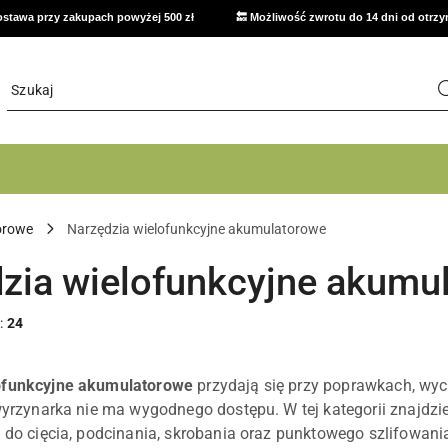
stawa przy zakupach powyżej 500 zł
🔙 Możliwość zwrotu do 14 dni od otrz
orowe
Narzędzia wielofunkcyjne akumulatorowe
zia wielofunkcyjne akumu
:
24
ofunkcyjne akumulatorowe
przydają się przy poprawkach, wyci
 wyrzynarka nie ma wygodnego dostępu. W tej kategorii znajdzi
a do cięcia, podcinania, skrobania oraz punktowego szlifowani