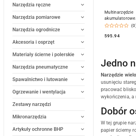
Narzędzia ręczne
DODAJ DO
Multinarzędzie
Narzędzia pomiarowe
akumulatorowe
PowerMaxx MT 
(0
Narzędzia ogrodnicze
613089840
595.94
Cena:
Akcesoria i osprzęt
Materiały ścierne i polerskie
Jedno n
Narzędzia pneumatyczne
Narzędzie wiel
Spawalnictwo i lutowanie
usunięciu stare
pracować blisko
Ogrzewanie i wentylacja
wykończenia, a 
Zestawy narzędzi
Dobór o
Mikronarzędzia
W tej grupie na
Artykuły ochronne BHP
papier ścierny 