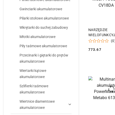
Gwinciarki akumulatorowe
Pilarki stołowe akumulatorowe
Wkrętarki do suchej zabudowy
DODAJ DO
NARZĘDZIE
WIELOFUNKCY
Młotki akumulatorowe
AKUMULATOROW
(0
TOOL HIKOKI 
Piły taśmowe akumulatorowe
773.67
W3Z
Cena:
Przecinarki i giętarki do prętów
akumulatorowe
Wiertarki kątowe
akumulatorowe
Szlifierki taśmowe
akumulatorowe
Wiertnice diamentowe
akumulatorowe