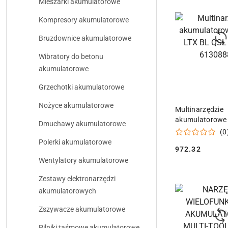
Mieszarki akumulatorowe
przed
obniżką
Kompresory akumulatorowe
Bruzdownice akumulatorowe
Wibratory do betonu
akumulatorowe
Grzechotki akumulatorowe
Nożyce akumulatorowe
DODAJ DO
Multinarzędzie
akumulatorowe
Dmuchawy akumulatorowe
BL QSL Metabo
(0
613088850
Polerki akumulatorowe
972.32
Cena:
Wentylatory akumulatorowe
Zestawy elektronarzędzi
akumulatorowych
Zszywacze akumulatorowe
Pilniki taśmowe akumulatorowe