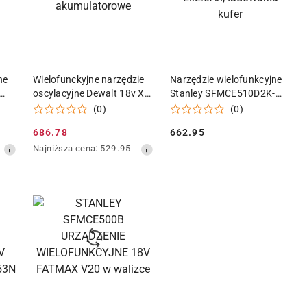
KA
DODAJ DO KOSZYKA
DODAJ DO KOSZYKA
ne
Wielofunckyjne narzędzie
Narzędzie wielofunkcyjne
oscylacyjne Dewalt 18v XR
Stanley SFMCE510D2K-
akumulatorowe
QW 2x2.0Ah, ładowarka
(0)
(0)
kufer
686.78
662.95
Cena
Cena:
Najniższa
Najniższa cena:
529.95
promocyjna:
cena
z
30
dni
przed
obniżką