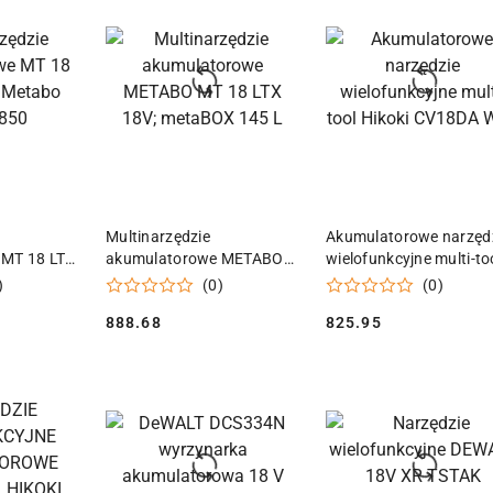
 KOSZYKA
DODAJ DO KOSZYKA
DODAJ DO KOSZY
Multinarzędzie
Akumulatorowe narzęd
 MT 18 LTX
akumulatorowe METABO
wielofunkcyjne multi-to
MT 18 LTX 18V; metaBOX
Hikoki CV18DA W2Z
)
(0)
(0)
145 L
888.68
825.95
Cena:
Cena: