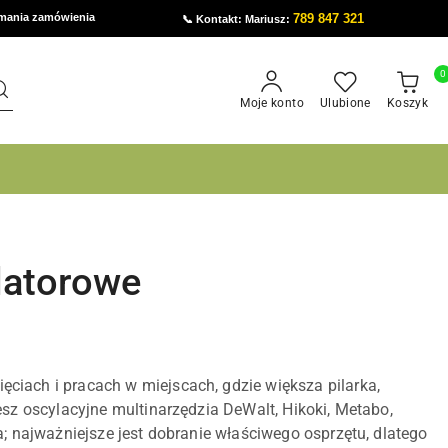
ymania zamówienia
789 847 321
📞 Kontakt: Mariusz:
0
Moje konto
Ulubione
Koszyk
latorowe
ęciach i pracach w miejscach, gdzie większa pilarka,
esz oscylacyjne multinarzędzia DeWalt, Hikoki, Metabo,
a; najważniejsze jest dobranie właściwego osprzętu, dlatego