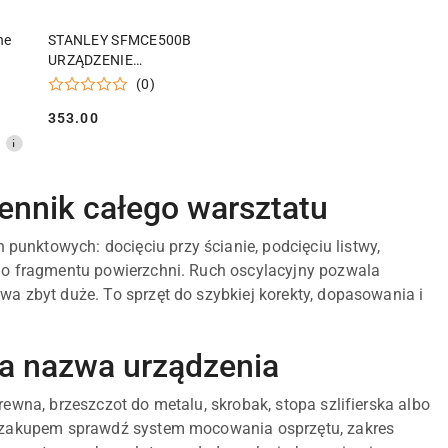
KA
DODAJ DO KOSZYKA
ne
STANLEY SFMCE500B
URZĄDZENIE
dy
WIELOFUNKCYJNE 18V
(0)
FATMAX V20 w walizce
353.00
Cena:
ennik całego warsztatu
 punktowych: docięciu przy ścianie, podcięciu listwy,
ego fragmentu powierzchni. Ruch oscylacyjny pozwala
wa zbyt duże. To sprzęt do szybkiej korekty, dopasowania i
ma nazwa urządzenia
rewna, brzeszczot do metalu, skrobak, stopa szlifierska albo
ed zakupem sprawdź system mocowania osprzętu, zakres