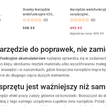
 KOSZYKA
DODAJ DO KOSZYKA
DODAJ DO KOSZY
Stanley Narzędzie
Narzędzie wielofunkcyj
wielofunkcyjne V20
oscylacyjne
12 Metabo
2x2,0Ah SFMCE500D2K
akumulatorowe 12V bo
)
(0)
(0)
DEWALT DCS353N
558.55
495.95
Cena:
Cena
Najniższa
Najniższa cena:
495.95
promocyjna:
cena
z
30
arzędzie do poprawek, nie zami
dni
przed
ofunkcyjne akumulatorowe
najlepiej sprawdza się w zadaniach
obniżką
go kleju, skrobaniu resztek materiału albo wyszlifowaniu mał
 krawędzi i w narożnikach, gdzie klasyczne narzędzie tnące by
nie do długiego cięcia dużych elementów.
sprzętu jest ważniejszy niż sa
rzędzi efekt pracy zależy głównie od końcówki. Brzeszczot do d
robią z tego samego urządzenia zupełnie inne narzędzie. Prz