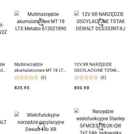
KA
DODAJ DO KOSZYKA
DODAJ DO KOSZYKA
zie
Multinarzędzie
12V XR NARZĘDZIE
ol
akumulatorowe MT 18 LTX
OSCYLACYJNE TSTAK
Metabo 613021890
DEWALT DCS353NT-XJ
(0)
(0)
825.95
800.98
Cena:
Cena: