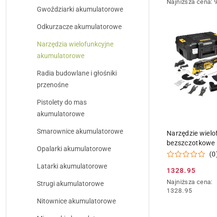
Najniższa
Najniższa cena:
promocyjna:
Gwoździarki akumulatorowe
cena
z
Odkurzacze akumulatorowe
30
dni
Narzędzia wielofunkcyjne
przed
obniżką
akumulatorowe
Radia budowlane i głośniki
przenośne
Pistolety do mas
akumulatorowe
DODAJ DO
Smarownice akumulatorowe
Narzędzie wielo
bezszczotkowe 
Opalarki akumulatorowe
5Ah XR DeWALT
(0
DCS356P2-QW
Latarki akumulatorowe
1328.95
Cena
Najniższa
Najniższa cena:
Strugi akumulatorowe
promocyjna:
cena
1328.95
z
Nitownice akumulatorowe
30
dni