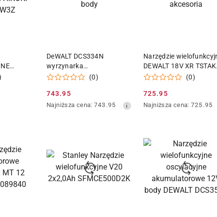
 KOSZYKA
DODAJ DO KOSZYKA
DODAJ DO KOSZY
DeWALT DCS334N
Narzędzie wielofunkcyj
JNE
wyrzynarka
DEWALT 18V XR TSTAK
E MULTI-
akumulatorowa 18 V body
akcesoria
)
(0)
(0)
CV18DA
743.95
725.95
Cena
Cena
Najniższa
Najniższa
Najniższa cena:
743.95
Najniższa cena:
725.95
promocyjna:
promocyjna:
cena
cena
z
z
30
30
dni
dni
przed
przed
obniżką
obniżką