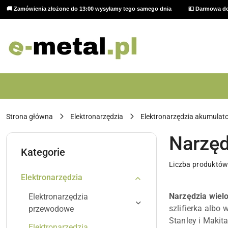
🚚 Zamówienia złożone do 13:00 wysyłamy tego samego dnia
💵 Darmowa do
Przejdź do treści głównej
Przejdź do wyszukiwarki
Przejdź do moje konto
Przejdź do menu głównego
Przejdź do stopki
Strona główna
Elektronarzędzia
Elektronarzędzia akumulat
Narzęd
Kategorie
Liczba produktów
Elektronarzędzia
Narzędzia wiel
Elektronarzędzia
szlifierka albo
przewodowe
Stanley i Makit
Elektronarzędzia