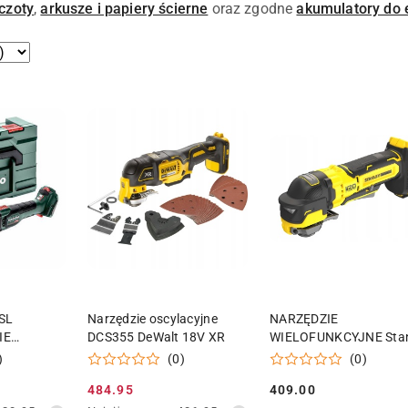
czoty
,
arkusze i papiery ścierne
oraz zgodne
akumulatory do 
 KOSZYKA
DODAJ DO KOSZYKA
DODAJ DO KOSZY
SL
Narzędzie oscylacyjne
NARZĘDZIE
IE
DCS355 DeWalt 18V XR
WIELOFUNKCYJNE Stan
OWE
Multitool Fatmax 18V
)
(0)
(0)
SFMCE510B BODY w
484.95
409.00
walizce
Cena
Cena: