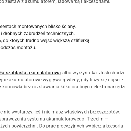
jako zestaw z akumulatorem, ładowarką i akcesoriami.
lementach montowanych blisko ściany.
k i drobnych zabrudzeń technicznych.
 do których trudno wejść większą szlifierką.
 podczas montażu.
iła szablasta akumulatorowa
albo wyrzynarka. Jeśli chodzi
yjne akumulatorowe wygrywają wtedy, gdy liczy się dojście
 końcówki bez rozstawiania kilku osobnych elektronarzędzi.
e nie wystarczy, jeśli nie masz właściwych brzeszczotów,
ez sprawdzenia systemu akumulatorowego. Trzecim —
 dużych powierzchni. Do prac precyzyjnych wybierz akcesoria