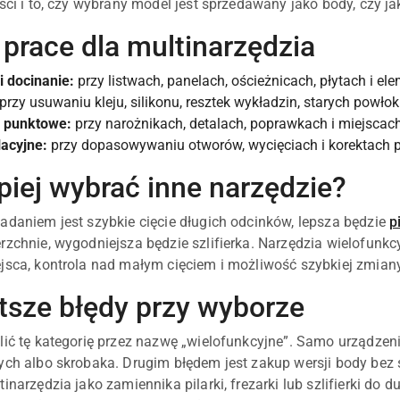
ości i to, czy wybrany model jest sprzedawany jako body, czy 
prace dla multinarzędzia
i docinanie:
przy listwach, panelach, ościeżnicach, płytach i e
przy usuwaniu kleju, silikonu, resztek wykładzin, starych powło
e punktowe:
przy narożnikach, detalach, poprawkach i miejscach,
lacyjne:
przy dopasowywaniu otworów, wycięciach i korektach
piej wybrać inne narzędzie?
adaniem jest szybkie cięcie długich odcinków, lepsza będzie
p
rzchnie, wygodniejsza będzie szlifierka. Narzędzia wielofunkc
jsca, kontrola nad małym cięciem i możliwość szybkiej zmiany
tsze błędy przy wyborze
lić tę kategorię przez nazwę „wielofunkcyjne”. Samo urządzeni
ych albo skrobaka. Drugim błędem jest zakup wersji body b
inarzędzia jako zamiennika pilarki, frezarki lub szlifierki do