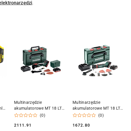
elektronarzędzi
.
KA
DODAJ DO KOSZYKA
DODAJ DO KOSZYKA
Multinarzędzie
Multinarzędzie
ley
akumulatorowe MT 18 LTX
akumulatorowe MT 18 LTX
BL QSL Metabo
Compact Metabo
(0)
(0)
613088800
613021510
2111.91
1672.80
Cena:
Cena: