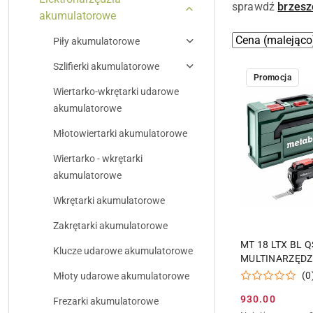
sprawdź
brzesz
akumulatorowe
Zastosowano
Sortuj
Piły akumulatorowe
według
sortowanie:
Szlifierki akumulatorowe
Cena
Promocja
(malejąco).
Wiertarko-wkrętarki udarowe
akumulatorowe
Młotowiertarki akumulatorowe
Wiertarko - wkrętarki
akumulatorowe
Wkrętarki akumulatorowe
Zakrętarki akumulatorowe
DODAJ DO
MT 18 LTX BL Q
Klucze udarowe akumulatorowe
MULTINARZĘDZ
AKUMULATOR
(0
Młoty udarowe akumulatorowe
930.00
Frezarki akumulatorowe
Cena