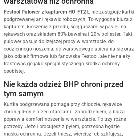
warsztatowa niż ochronna
Festool Pulower z kapturem HO-FT2 L
nie zastępuje kurtki
podgrzewanej ani rękawic roboczych. To wygodna bluza z
kapturem, kieszenią z przodu, ściągaczami w pasie i na
rękawach oraz składem 80% bawełna i 20% poliester. Taki
pulower pasuje do lżejszej pracy w warsztacie, do
codziennego noszenia, do warstwowego ubierania się oraz
jako odzież firmowa lub fanowska Festool, ale nie należy
traktować go jako specjalistycznego środka ochrony
osobistej.
Nie każda odzież BHP chroni przed
tym samym
Kurtka podgrzewana pomaga przy chłodzie, rękawice
chronią dłonie przed otarciami i zabrudzeniem, a bluza
poprawia komfort noszenia w warsztacie. To trzy różne
potrzeby. Jeżeli pracujesz z pyłem, potrzebna będzie
maska ochronna. Jeżeli tniesz, wiercisz lub szlifujesz,