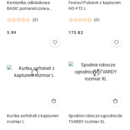
Kamizelka odblaskowa
Festool Pulower z kapturem
BASIC pomarańczowa
HO-FT2 L
rozmiar M (100) Geko
(0)
(0)
Cena:
Cena:
5.99
173.82
Kurtka softshell z kapturem
Spodnie robocze ogrodniczki
rozmiar L
TVARDY rozmiar XL