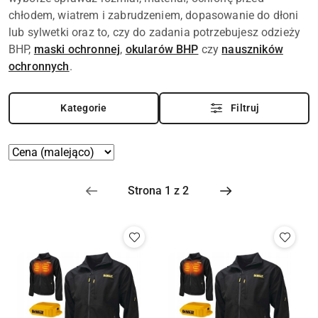
chłodem, wiatrem i zabrudzeniem, dopasowanie do dłoni
lub sylwetki oraz to, czy do zadania potrzebujesz odzieży
BHP,
maski ochronnej
,
okularów BHP
czy
nauszników
ochronnych
.
Kategorie
Filtruj
Zastosowano
Sortuj
według
sortowanie:
Cena
(malejąco).