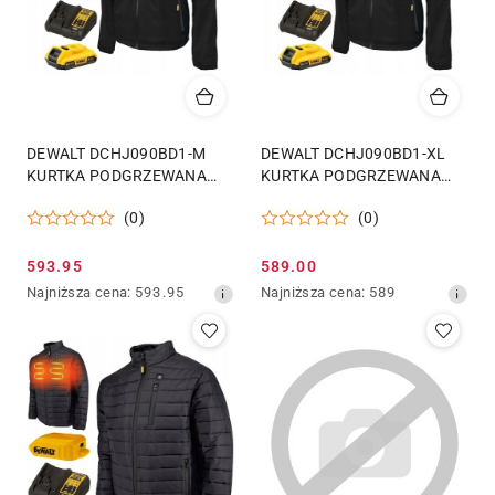
DEWALT DCHJ090BD1-M
DEWALT DCHJ090BD1-XL
KURTKA PODGRZEWANA
KURTKA PODGRZEWANA
SOFTSHELL ROZMIAR M
SOFTSHELL ROZMIAR XL
(0)
(0)
Cena
Cena
593.95
589.00
promocyjna:
Najniższa
promocyjna:
Najniższa
Najniższa cena:
593.95
Najniższa cena:
589
cena
cena
z
z
30
30
dni
dni
przed
przed
obniżką
obniżką