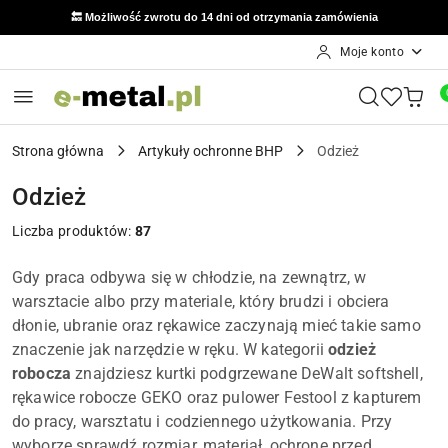
🔙 Możliwość zwrotu do 14 dni od otrzymania zamówienia
789 847 321
📞 Kontakt: Mariusz:
Moje konto
Przejdź do treści głównej
Przejdź do wyszukiwarki
Przejdź do moje konto
Przejdź do menu głównego
Przejdź do stopki
Strona główna
Artykuły ochronne BHP
Odzież
Odzież
Liczba produktów:
87
Gdy praca odbywa się w chłodzie, na zewnątrz, w
warsztacie albo przy materiale, który brudzi i obciera
dłonie, ubranie oraz rękawice zaczynają mieć takie samo
znaczenie jak narzędzie w ręku. W kategorii
odzież
robocza
znajdziesz kurtki podgrzewane DeWalt softshell,
rękawice robocze GEKO oraz pulower Festool z kapturem
do pracy, warsztatu i codziennego użytkowania. Przy
wyborze sprawdź rozmiar, materiał, ochronę przed