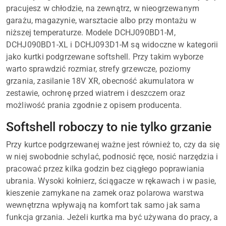
pracujesz w chłodzie, na zewnątrz, w nieogrzewanym
garażu, magazynie, warsztacie albo przy montażu w
niższej temperaturze. Modele DCHJ090BD1-M,
DCHJ090BD1-XL i DCHJ093D1-M są widoczne w kategorii
jako kurtki podgrzewane softshell. Przy takim wyborze
warto sprawdzić rozmiar, strefy grzewcze, poziomy
grzania, zasilanie 18V XR, obecność akumulatora w
zestawie, ochronę przed wiatrem i deszczem oraz
możliwość prania zgodnie z opisem producenta.
Softshell roboczy to nie tylko grzanie
Przy kurtce podgrzewanej ważne jest również to, czy da się
w niej swobodnie schylać, podnosić ręce, nosić narzędzia i
pracować przez kilka godzin bez ciągłego poprawiania
ubrania. Wysoki kołnierz, ściągacze w rękawach i w pasie,
kieszenie zamykane na zamek oraz polarowa warstwa
wewnętrzna wpływają na komfort tak samo jak sama
funkcja grzania. Jeżeli kurtka ma być używana do pracy, a