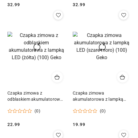
Cena:
Cena:
32.99
32.99
Czapka zimowa z
Czapka zimowa
odblaskiem akumulatorowa
akumulatorowa z lampką
z lampką LED (żółta) (100)
LED (szare moro) (100) Geko
(0)
(0)
Geko
Cena:
Cena:
22.99
19.99