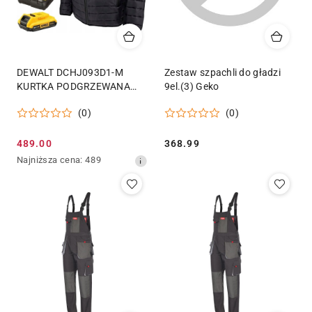
DEWALT DCHJ093D1-M
Zestaw szpachli do gładzi
KURTKA PODGRZEWANA
9el.(3) Geko
SOFTSHELL ROZMIAR M
(0)
(0)
Cena
Cena:
489.00
368.99
promocyjna:
Najniższa
Najniższa cena:
489
cena
z
30
dni
przed
obniżką