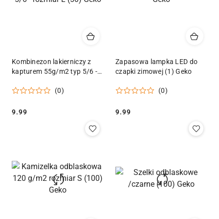
Kombinezon lakierniczy z
Zapasowa lampka LED do
kapturem 55g/m2 typ 5/6 -
czapki zimowej (1) Geko
rozmiar L (50) Geko
(0)
(0)
Cena:
Cena:
9.99
9.99