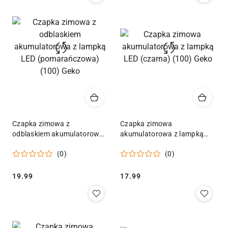
Czapka zimowa z
Czapka zimowa
odblaskiem akumulatorowa
akumulatorowa z lampką
z lampką LED
LED (czarna) (100) Geko
(0)
(0)
(pomarańczowa) (100) Geko
Cena:
Cena:
19.99
17.99