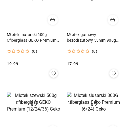
Młotek murarski 600g
Młotek gumowy
r.fiberglass GEKO Premium
bezodrzutowy 53mm 900g
(6/24) Geko
Geko
(0)
(0)
Cena:
Cena:
19.99
17.99