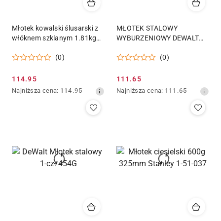
Młotek kowalski ślusarski z
MŁOTEK STALOWY
włóknem szklanym 1.81kg
WYBURZENIOWY DEWALT
DEWALT
1,8kg DWHT56158-1g
(0)
(0)
Cena
Cena
114.95
111.65
promocyjna:
Najniższa
promocyjna:
Najniższa
Najniższa cena:
114.95
Najniższa cena:
111.65
cena
cena
z
z
30
30
dni
dni
przed
przed
obniżką
obniżką