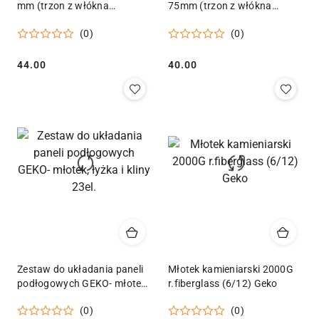
mm (trzon z włókna
75mm (trzon z włókna
szklanego)
szklanego)
(0)
(0)
Cena:
Cena:
44.00
40.00
Zestaw do układania paneli
Młotek kamieniarski 2000G
podłogowych GEKO- młotek,
r.fiberglass (6/12) Geko
łyżka i kliny 23el.
(0)
(0)