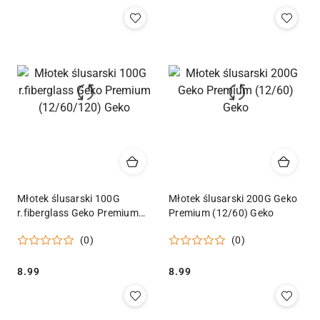
Młotek ślusarski 100G
Młotek ślusarski 200G Geko
r.fiberglass Geko Premium
Premium (12/60) Geko
(12/60/120) Geko
(0)
(0)
Cena:
Cena:
8.99
8.99