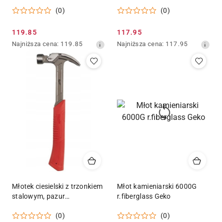
(0)
(0)
Cena
Cena
119.85
117.95
promocyjna:
Najniższa
promocyjna:
Najniższa
Najniższa cena:
119.85
Najniższa cena:
117.95
cena
cena
z
z
30
30
dni
dni
przed
przed
obniżką
obniżką
Młotek ciesielski z trzonkiem
Młot kamieniarski 6000G
stalowym, pazur
r.fiberglass Geko
zakrzywiony - 20 uncji / 570
(0)
(0)
g