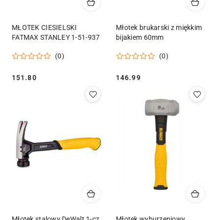
MŁOTEK CIESIELSKI
Młotek brukarski z miękkim
FATMAX STANLEY 1-51-937
bijakiem 60mm
(0)
(0)
Cena:
Cena:
151.80
146.99
Młotek stalowy DeWalt 1-cz.
Młotek wyburzeniowy