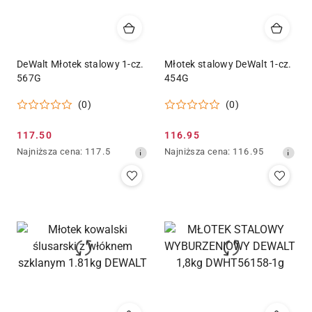
DeWalt Młotek stalowy 1-cz.
Młotek stalowy DeWalt 1-cz.
567G
454G
(0)
(0)
Cena
Cena
117.50
116.95
promocyjna:
Najniższa
promocyjna:
Najniższa
Najniższa cena:
117.5
Najniższa cena:
116.95
cena
cena
z
z
30
30
dni
dni
przed
przed
obniżką
obniżką