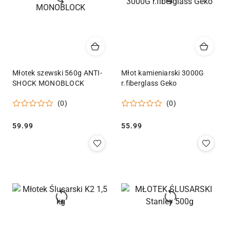
Młotek szewski 560g ANTI-
Młot kamieniarski 3000G
SHOCK MONOBLOCK
r.fiberglass Geko
(0)
(0)
Cena:
Cena:
59.99
55.99