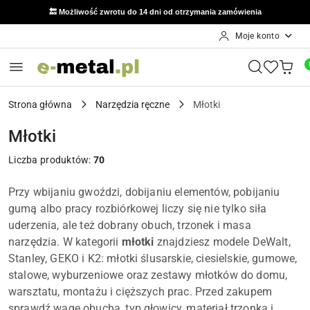
🔙 Możliwość zwrotu do 14 dni od otrzymania zamówienia
789 847 321
📞 Kontakt: Mariusz:
Moje konto
Przejdź do treści głównej
Przejdź do wyszukiwarki
Przejdź do moje konto
Przejdź do menu głównego
Przejdź do stopki
Strona główna
Narzędzia ręczne
Młotki
Młotki
Liczba produktów:
70
Przy wbijaniu gwoździ, dobijaniu elementów, pobijaniu
gumą albo pracy rozbiórkowej liczy się nie tylko siła
uderzenia, ale też dobrany obuch, trzonek i masa
narzędzia. W kategorii
młotki
znajdziesz modele DeWalt,
Stanley, GEKO i K2: młotki ślusarskie, ciesielskie, gumowe,
stalowe, wyburzeniowe oraz zestawy młotków do domu,
warsztatu, montażu i cięższych prac. Przed zakupem
sprawdź wagę obucha, typ głowicy, materiał trzonka i