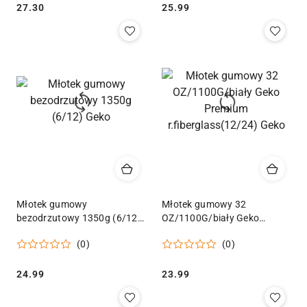
Cena:
Cena:
27.30
25.99
Młotek gumowy
Młotek gumowy 32
bezodrzutowy 1350g (6/12)
OZ/1100G/biały Geko
Geko
Premium r.fiberglass(12/24)
(0)
(0)
Geko
Cena:
Cena:
24.99
23.99