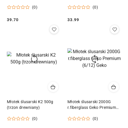
(0)
(0)
Cena:
Cena:
39.70
33.99
Młotek ślusarski K2 500g
Młotek ślusarski 2000G
(trzon drewniany)
r.fiberglass Geko Premium
(6/12) Geko
(0)
(0)