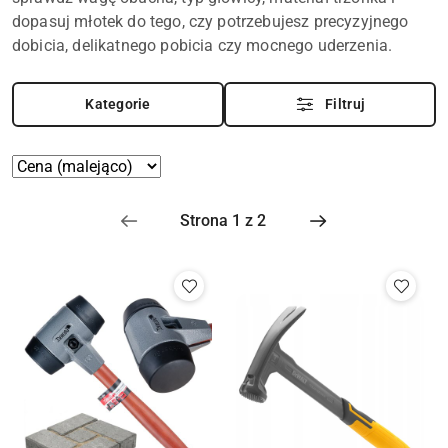
dopasuj młotek do tego, czy potrzebujesz precyzyjnego
dobicia, delikatnego pobicia czy mocnego uderzenia.
Kategorie
Filtruj
Zastosowano
Sortuj
według
sortowanie:
Cena
(malejąco).