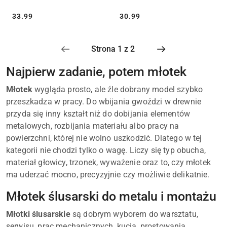
Cena:
Cena:
33.99
30.99
Najpierw zadanie, potem młotek
Młotek
wygląda prosto, ale źle dobrany model szybko
przeszkadza w pracy. Do wbijania gwoździ w drewnie
przyda się inny kształt niż do dobijania elementów
metalowych, rozbijania materiału albo pracy na
powierzchni, której nie wolno uszkodzić. Dlatego w tej
kategorii nie chodzi tylko o wagę. Liczy się typ obucha,
materiał głowicy, trzonek, wyważenie oraz to, czy młotek
ma uderzać mocno, precyzyjnie czy możliwie delikatnie.
Młotek ślusarski do metalu i montażu
Młotki ślusarskie
są dobrym wyborem do warsztatu,
serwisu, prac mechanicznych, kucia, prostowania,