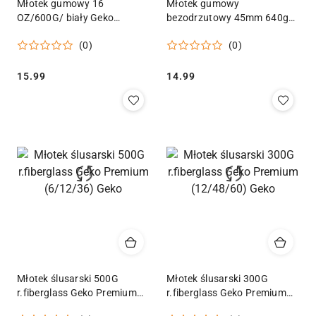
Młotek gumowy 16
Młotek gumowy
OZ/600G/ biały Geko
bezodrzutowy 45mm 640g
Premium r.fiberglass(24/48)
Geko
(0)
(0)
Geko
Cena:
Cena:
15.99
14.99
Młotek ślusarski 500G
Młotek ślusarski 300G
r.fiberglass Geko Premium
r.fiberglass Geko Premium
(6/12/36) Geko
(12/48/60) Geko