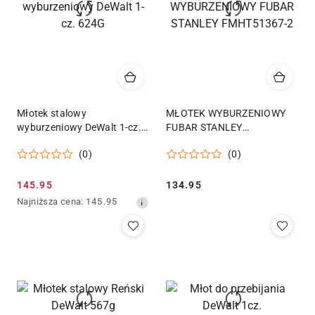
Młotek stalowy
MŁOTEK WYBURZENIOWY
wyburzeniowy DeWalt 1-cz.
FUBAR STANLEY
624G
FMHT51367-2
(0)
(0)
Cena
Cena:
145.95
134.95
promocyjna:
Najniższa
Najniższa cena:
145.95
cena
z
30
dni
przed
obniżką