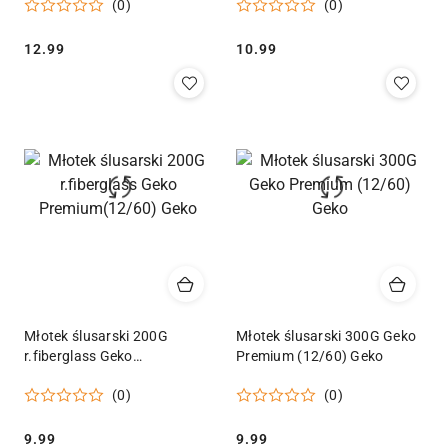
(0)
(0)
Cena:
Cena:
12.99
10.99
Młotek ślusarski 200G
Młotek ślusarski 300G Geko
r.fiberglass Geko
Premium (12/60) Geko
Premium(12/60) Geko
(0)
(0)
Cena:
Cena:
9.99
9.99