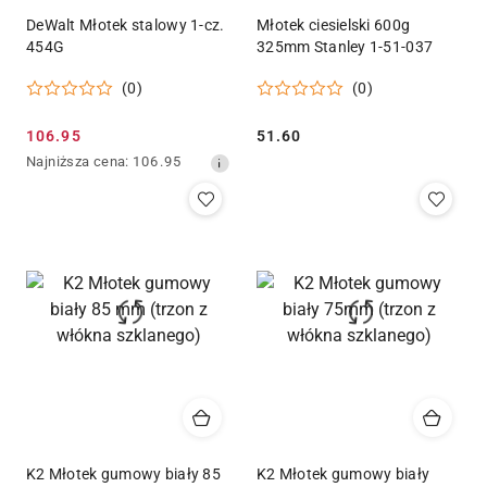
DeWalt Młotek stalowy 1-cz.
Młotek ciesielski 600g
454G
325mm Stanley 1-51-037
(0)
(0)
Cena
Cena:
106.95
51.60
promocyjna:
Najniższa
Najniższa cena:
106.95
cena
z
30
dni
przed
obniżką
K2 Młotek gumowy biały 85
K2 Młotek gumowy biały