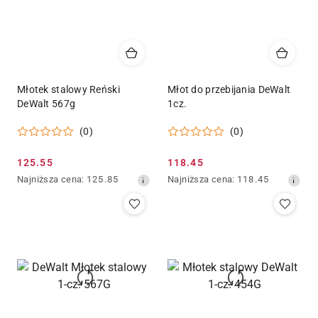
Młotek stalowy Reński
Młot do przebijania DeWalt
DeWalt 567g
1cz.
(0)
(0)
Cena
Cena
125.55
118.45
promocyjna:
Najniższa
promocyjna:
Najniższa
Najniższa cena:
125.85
Najniższa cena:
118.45
cena
cena
z
z
30
30
dni
dni
przed
przed
obniżką
obniżką