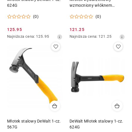
624G
wzmocniony włóknem
szklanym 1,36kg, DeWalt
(0)
(0)
DWHT56152-1
Cena
Cena
125.95
121.25
promocyjna:
Najniższa
promocyjna:
Najniższa
Najniższa cena:
125.95
Najniższa cena:
121.25
cena
cena
z
z
30
30
dni
dni
przed
przed
obniżką
obniżką
Młotek stalowy DeWalt 1-cz.
DeWalt Młotek stalowy 1-cz.
567G
624G