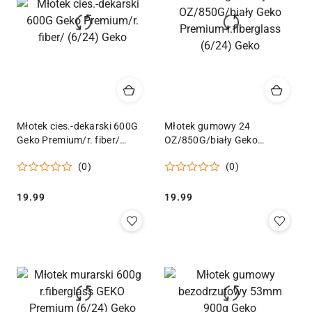
Młotek cies.-dekarski 600G
Młotek gumowy 24
Geko Premium/r. fiber/
OZ/850G/biały Geko
(6/24) Geko
Premium r.fiberglass (6/24)
(0)
(0)
Geko
Cena:
Cena:
19.99
19.99