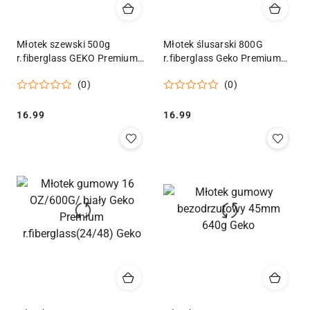
Młotek szewski 500g
Młotek ślusarski 800G
r.fiberglass GEKO Premium
r.fiberglass Geko Premium
(12/24/36) Geko
(6/24) Geko
(0)
(0)
Cena:
Cena:
16.99
16.99