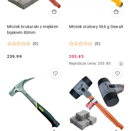
Młotek brukarski z miękkim
Młotek stalowy 566 g Dewalt
bijakiem 80mm
(0)
(0)
Cena:
Cena
239.99
205.85
promocyjna:
Najniższa
Najniższa cena:
205.85
cena
z
30
dni
przed
obniżką