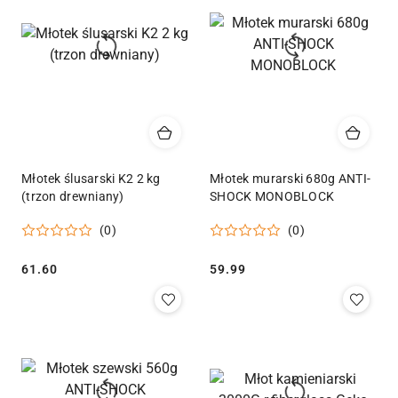
Młotek ślusarski K2 2 kg
Młotek murarski 680g ANTI-
(trzon drewniany)
SHOCK MONOBLOCK
(0)
(0)
Cena:
Cena:
61.60
59.99