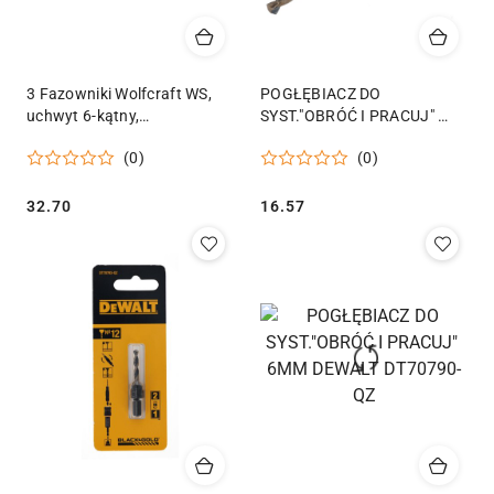
3 Fazowniki Wolfcraft WS,
POGŁĘBIACZ DO
uchwyt 6-kątny,
SYST."OBRÓĆ I PRACUJ"
ø12,16,19mm
10MM DEWALT DT70792-QZ
(0)
(0)
Cena:
Cena:
32.70
16.57