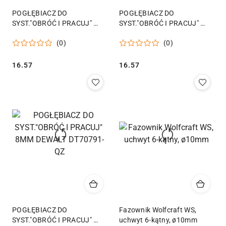
POGŁĘBIACZ DO
POGŁĘBIACZ DO
SYST."OBRÓĆ I PRACUJ"
SYST."OBRÓĆ I PRACUJ"
12MM DEWALT DT70793-QZ
6MM DEWALT DT70790-QZ
(0)
(0)
Cena:
Cena:
16.57
16.57
POGŁĘBIACZ DO
Fazownik Wolfcraft WS,
SYST."OBRÓĆ I PRACUJ"
uchwyt 6-kątny, ø10mm