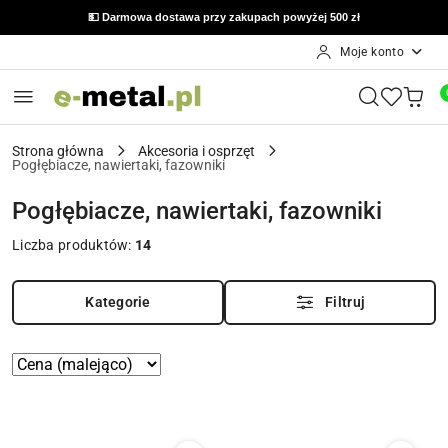
💵 Darmowa dostawa przy zakupach powyżej 500 zł
Moje konto
Przejdź do treści głównej
Przejdź do wyszukiwarki
Przejdź do moje konto
Przejdź do menu głównego
Przejdź do stopki
Strona główna
Akcesoria i osprzęt
Pogłębiacze, nawiertaki, fazowniki
Pogłębiacze, nawiertaki, fazowniki
Liczba produktów:
14
Kategorie
Filtruj
Zastosowano
Sortuj
według
sortowanie:
Cena
(malejąco).