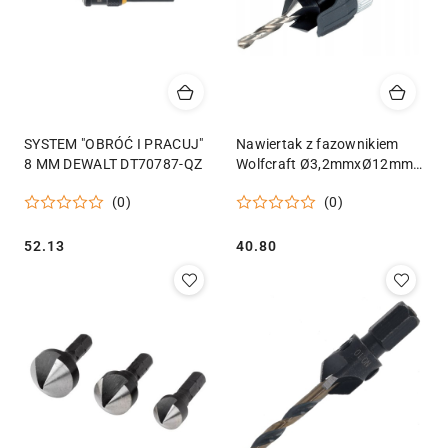
SYSTEM "OBRÓĆ I PRACUJ"
Nawiertak z fazownikiem
8 MM DEWALT DT70787-QZ
Wolfcraft Ø3,2mmxØ12mm;
ogranicznik głębokości
(0)
(0)
Cena:
Cena:
52.13
40.80