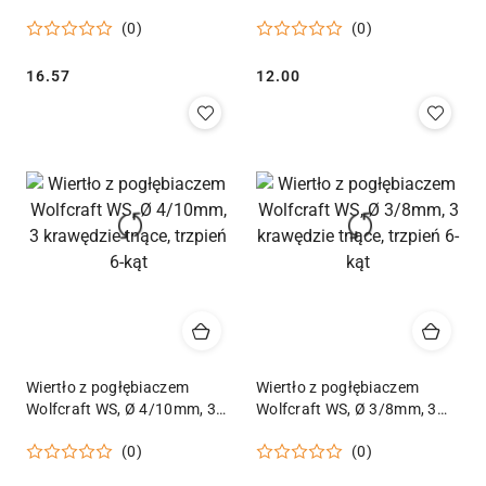
8MM DEWALT DT70791-QZ
(0)
(0)
Cena:
Cena:
16.57
12.00
Wiertło z pogłębiaczem
Wiertło z pogłębiaczem
Wolfcraft WS, Ø 4/10mm, 3
Wolfcraft WS, Ø 3/8mm, 3
krawędzie tnące, trzpień 6-
krawędzie tnące, trzpień 6-
(0)
(0)
kąt
kąt