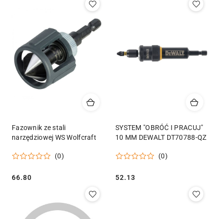
Fazownik ze stali
SYSTEM "OBRÓĆ I PRACUJ"
narzędziowej WS Wolfcraft
10 MM DEWALT DT70788-QZ
(0)
(0)
Cena:
Cena:
66.80
52.13