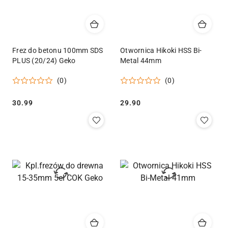
Frez do betonu 100mm SDS
Otwornica Hikoki HSS Bi-
PLUS (20/24) Geko
Metal 44mm
(0)
(0)
Cena:
Cena:
30.99
29.90