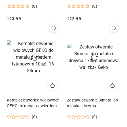
sucho i mokro
adaptery) Geko
(0)
(0)
72x10x450mm 7T 1.1/4"
Geko
Cena:
Cena:
123.99
122.99
Komplet otwornic widiowych
Zestaw otwornic Bimetal do
GEKO do metalu z wiertłem
metalu i drewna
tytanowym 10szt. 16-53mm
17el/aluminiowa walizka/
(0)
(0)
Geko