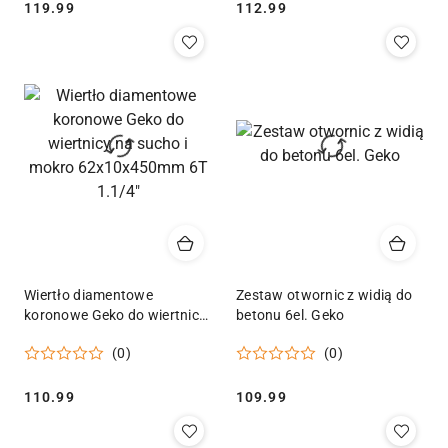
Cena:
Cena:
119.99
112.99
Wiertło diamentowe
Zestaw otwornic z widią do
koronowe Geko do wiertnicy
betonu 6el. Geko
na sucho i mokro
(0)
(0)
62x10x450mm 6T 1.1/4"
Cena:
Cena:
110.99
109.99