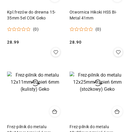
Kpl.frezów do drewna 15-
Otwornica Hikoki HSS Bi-
35mm 5el COK Geko
Metal 41mm
(0)
(0)
Cena:
Cena:
28.99
28.90
Frez-pilnik do metalu
Frez-pilnik do metalu