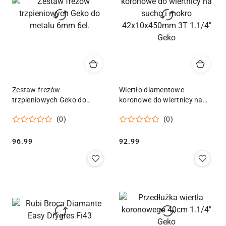
Zestaw frezów
Wiertło diamentowe
trzpieniowych Geko do
koronowe do wiertnicy na
metalu 6mm 6el.
sucho i mokro
(0)
(0)
42x10x450mm 3T 1.1/4"
Geko
Cena:
Cena:
96.99
92.99