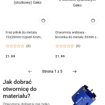
Frez-pilnik do metalu
Otwornica widiowa -
10x20mm trzpień 6mm
koronka do metalu 53mm z
(stożkowy) Geko
wiertłem tytanowym Geko
(0)
(0)
Cena:
Cena:
21.99
21.99
Jak dobrać
otwornicę do
materiału?
Otwornicę dobieraj nie tylko