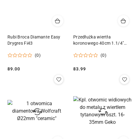
Rubi Broca Diamante Easy
Przedłużka wiertła
Drygres Fi43
koronowego 40cm 1.1/4"
Geko
(0)
(0)
Cena:
Cena:
89.00
83.99