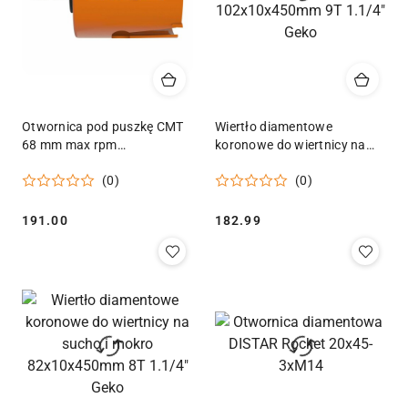
Otwornica pod puszkę CMT
Wiertło diamentowe
68 mm max rpm
koronowe do wiertnicy na
Drewno,MDF/PCV/Cegła/Terakota
sucho i mokro
(0)
(0)
102x10x450mm 9T 1.1/4"
Geko
Cena:
Cena:
191.00
182.99