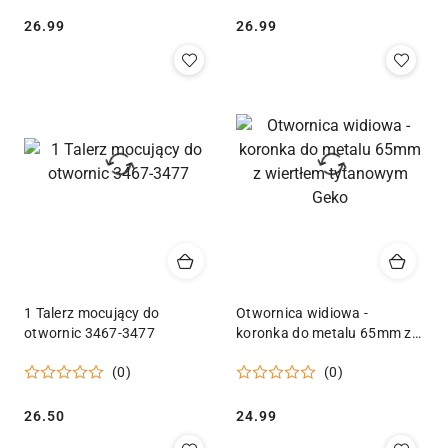
Cena:
Cena:
26.99
26.99
1 Talerz mocujący do
Otwornica widiowa -
otwornic 3467-3477
koronka do metalu 65mm z
wiertłem tytanowym Geko
(0)
(0)
Cena:
Cena:
26.50
24.99