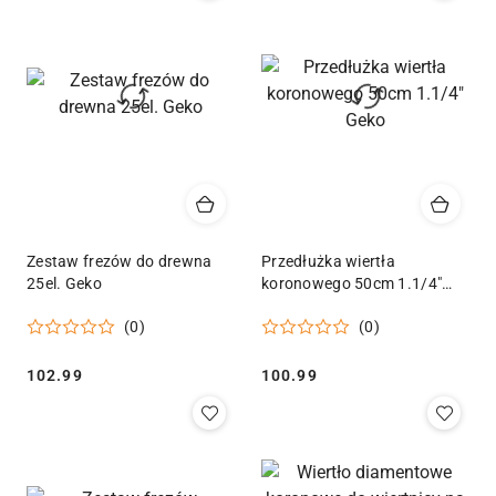
Zestaw frezów do drewna
Przedłużka wiertła
25el. Geko
koronowego 50cm 1.1/4"
Geko
(0)
(0)
Cena:
Cena:
102.99
100.99