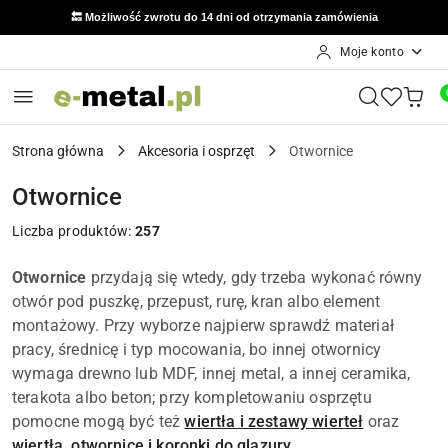
789 847 321
📞 Kontakt: Mariusz:
Moje konto
Przejdź do treści głównej
Przejdź do wyszukiwarki
Przejdź do moje konto
Przejdź do menu głównego
Przejdź do stopki
Strona główna
Akcesoria i osprzęt
Otwornice
Otwornice
Liczba produktów:
257
Otwornice
przydają się wtedy, gdy trzeba wykonać równy
otwór pod puszkę, przepust, rurę, kran albo element
montażowy. Przy wyborze najpierw sprawdź materiał
pracy, średnicę i typ mocowania, bo innej otwornicy
wymaga drewno lub MDF, innej metal, a innej ceramika,
terakota albo beton; przy kompletowaniu osprzętu
pomocne mogą być też
wiertła i zestawy wierteł
oraz
wiertła, otwornice i koronki do glazury
.