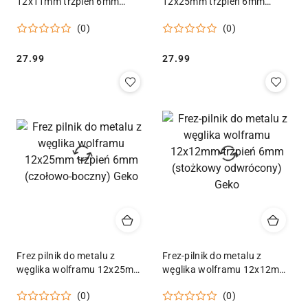
12x11mm trzpień 6mm
12x25mm trzpień 6mm
(kulisty) Geko
(stożkowy) Geko
(0)
(0)
Cena:
Cena:
27.99
27.99
Frez pilnik do metalu z
Frez-pilnik do metalu z
węglika wolframu 12x25mm
węglika wolframu 12x12mm
trzpień 6mm (czołowo-
trzpień 6mm (stożkowy
(0)
(0)
boczny) Geko
odwrócony) Geko