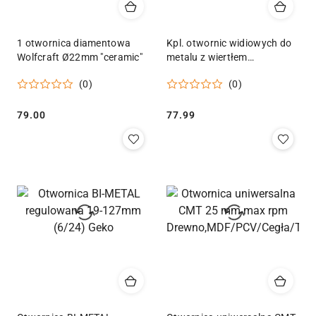
1 otwornica diamentowa
Kpl. otwornic widiowych do
Wolfcraft Ø22mm "ceramic"
metalu z wiertłem
tytanowym 6szt. 16-35mm
(0)
(0)
Geko
Cena:
Cena:
79.00
77.99