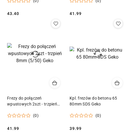
(0)
(0)
8mm (10/100) Geko
Cena:
Cena:
43.40
41.99
Frezy do połączeń
Kpl. frezów do betonu 65
wpustowych 2szt - trzpień
80mm SDS Geko
8mm (5/50) Geko
(0)
(0)
Cena:
Cena:
41.99
39.99