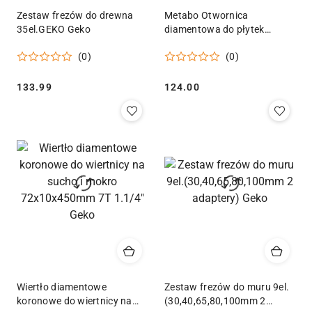
Zestaw frezów do drewna
Metabo Otwornica
35el.GEKO Geko
diamentowa do płytek
ceramicznych 20mm
(0)
(0)
Cena:
Cena:
133.99
124.00
Wiertło diamentowe
Zestaw frezów do muru 9el.
koronowe do wiertnicy na
(30,40,65,80,100mm 2