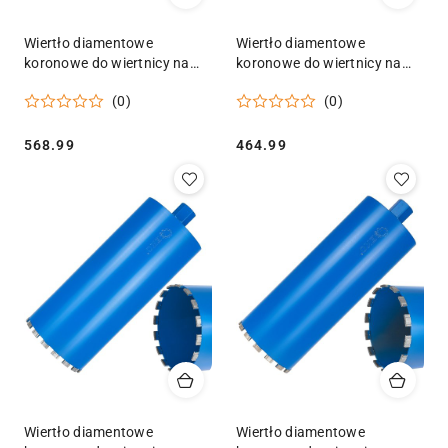
Wiertło diamentowe
Wiertło diamentowe
koronowe do wiertnicy na
koronowe do wiertnicy na
sucho i mokro
sucho i mokro
(0)
(0)
227x10x450mm 18T 1.1/4"
202x10x450mm 17T 1.1/4"
Geko
Geko
Cena:
Cena:
568.99
464.99
Wiertło diamentowe
Wiertło diamentowe