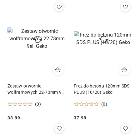
Zestaw otwornic
Frez do betonu 120mm SDS
wolframowych 22-73mm 9el.
PLUS (10/20) Geko
Geko
(0)
(0)
Cena:
Cena:
38.99
37.99