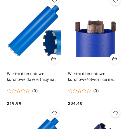
Wiertło diamentowe
Wiertło diamentowe
koronowe do wiertnicy na
koronowe/otwornica na
sucho i mokro
sucho DISTAR RM-TX
(0)
(0)
122x10x450mm 10T 1.1/4"
042x450-4x1 1/4 UNC
Geko
Cena:
Cena:
219.99
204.40