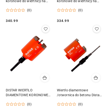
koronowe do wiertnicy na
koronowe do wiertnicy na
sucho i mokro
sucho i mokro
(0)
(0)
182x10x450mm 16T 1.1/4"
162x10x450mm 14T 1.1/4"
Geko
Geko
Cena:
Cena:
340.99
334.99
DISTAR WIERTŁO
Wiertło diamentowe
DIAMENTOWE KORONOWE
/otwornica do betonu Distar
CS- x SDS 068 x 70-4 x M16
CS-X 82mm M16 x SDS plus
(0)
(0)