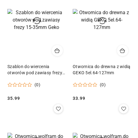
Szablon do wiercenia
Otwornica do drewna z widią
otworów pod zawiasy frezy
GEKO 5el.64-127mm
15-35mm Geko
(0)
(0)
Cena:
Cena:
35.99
33.99