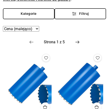
Kategorie
Filtruj
Zastosowano
Sortuj
według
sortowanie:
Cena
(malejąco).