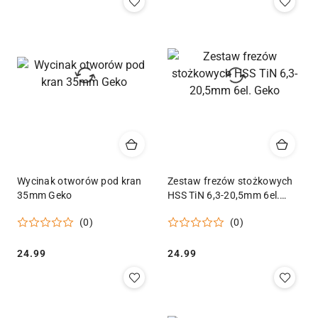
Wycinak otworów pod kran
Zestaw frezów stożkowych
35mm Geko
HSS TiN 6,3-20,5mm 6el.
Geko
(0)
(0)
Cena:
Cena:
24.99
24.99