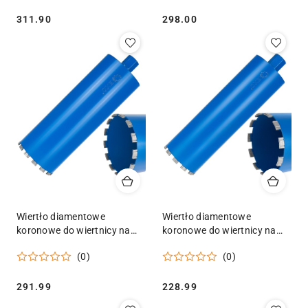
Cena:
Cena:
311.90
298.00
Wiertło diamentowe
Wiertło diamentowe
koronowe do wiertnicy na
koronowe do wiertnicy na
sucho i mokro
sucho i mokro
(0)
(0)
152x10x450mm 13T 1.1/4"
132x10x450mm 11T 1.1/4"
Geko
Geko
Cena:
Cena:
291.99
228.99