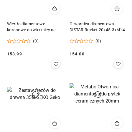
Wiertło diamentowe
Otwornica diamentowa
koronowe do wiertnicy na
DISTAR Rocket 20x45-3xM14
sucho i mokro
(0)
(0)
82x10x450mm 8T 1.1/4"
Geko
Cena:
Cena:
158.99
154.00