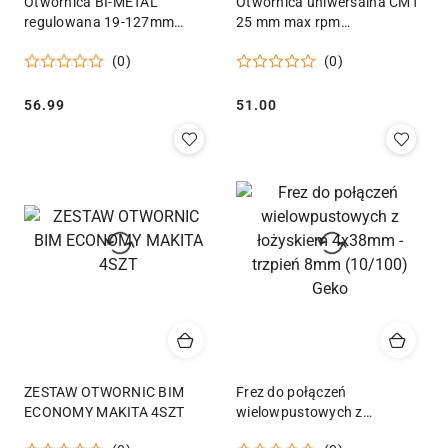
Otwornica BI-METAL
Otwornica uniwersalna CMT
regulowana 19-127mm
25 mm max rpm
(6/24) Geko
Drewno,MDF/PCV/Cegła/Terako
(0)
(0)
Cena:
Cena:
56.99
51.00
ZESTAW OTWORNIC BIM
Frez do połączeń
ECONOMY MAKITA 4SZT
wielowpustowych z
łożyskiem 4x38mm - trzpień