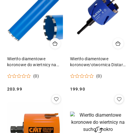
Wiertło diamentowe
Wiertło diamentowe
koronowe do wiertnicy na
koronowe/otwornica Distar
sucho i mokro
T-Concrete / SDS 82x65-
(0)
(0)
112x10x450mm 10T 1.1/4"
4xM16
Geko
Cena:
Cena:
203.99
199.90