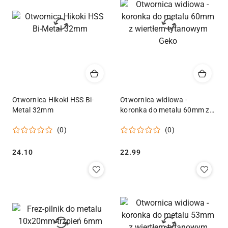
Otwornica Hikoki HSS Bi-
Otwornica widiowa -
Metal 32mm
koronka do metalu 60mm z
wiertłem tytanowym Geko
(0)
(0)
Cena:
Cena:
24.10
22.99