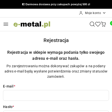
💵 Darmowa dostawa przy zakupach powyżej 500 zł
Moje konto
Przejdź do treści głównej
Przejdź do wyszukiwarki
Przejdź do moje konto
Przejdź do menu głównego
Przejdź do stopki
Rejestracja
Rejestracja w sklepie wymaga podania tylko swojego
adresu e-mail oraz hasła.
Po zarejestrowaniu można dokonywać zakupów a na podany
adres e-mail będą wysłane potwierdzenia oraz zmiany statusów
zamówień.
E-mail
*
Hasło
*