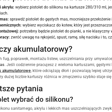
i akrylu:
wybierz pistolet do silikonu na kartusze 280/310 ml, jeś
iach.
 mas:
sprawdź pistolet do gęstych mas, mocniejsze przełożenie i
hemicznych:
wybierz wyciskacz do kotew, który jest przeznacz
ontażowej:
potrzebny będzie pistolet do pianki, a nie klasyczny
pracy:
zwróć uwagę na rękojeść, spust, ramę, siłę nacisku i to, c
czy akumulatorowy?
 fug, poprawek, montażu listew, uszczelniania przy umywalce
mas
. Jeśli codziennie pracujesz z wieloma kartuszami, gęstym
as akumulatorowe
, które odciążają dłoń i pozwalają lepiej utrz
rzy dużej liczbie kartuszy różnica w zmęczeniu szybko staje si
tsze pytania
olet wybrać do silikonu?
ikonu sanitarnego, akrylu i lekkich mas uszczelniających zwykl