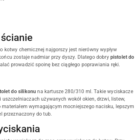
 ścianie
lbo kotwy chemicznej najgorszy jest nierówny wypływ
 końcu zostaje nadmiar przy dyszy. Dlatego dobry
pistolet do
alać prowadzić spoinę bez ciągłego poprawiania ręki.
tolet do silikonu
na kartusze 280/310 ml. Takie wyciskacze
i uszczelniaczach używanych wokół okien, drzwi, listew,
lbo materiałem wymagającym mocniejszego nacisku, lepszym
l przeznaczony do tub.
yciskania