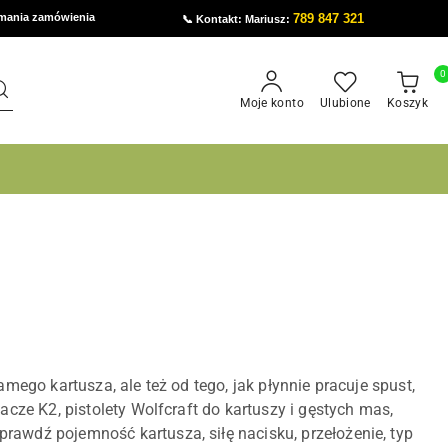
ymania zamówienia
789 847 321
📞 Kontakt: Mariusz:
0
Moje konto
Ulubione
Koszyk
amego kartusza, ale też od tego, jak płynnie pracuje spust,
cze K2, pistolety Wolfcraft do kartuszy i gęstych mas,
rawdź pojemność kartusza, siłę nacisku, przełożenie, typ