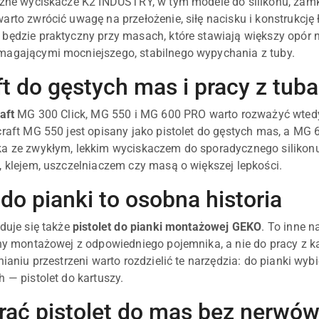
czne wyciskacze K2 INDUSTRY, w tym modele do silikonu, zam
arto zwrócić uwagę na przełożenie, siłę nacisku i konstrukcję 
będzie praktyczny przy masach, które stawiają większy opór ni
magającymi mocniejszego, stabilnego wypychania z tuby.
ft do gęstych mas i pracy z tub
aft
MG 300 Click, MG 550 i MG 600 PRO warto rozważyć wtedy, g
craft MG 550 jest opisany jako pistolet do gęstych mas, a MG 
a ze zwykłym, lekkim wyciskaczem do sporadycznego silikonu
, klejem, uszczelniaczem czy masą o większej lepkości.
 do pianki to osobna historia
jduje się także
pistolet do pianki montażowej GEKO
. To inne n
any montażowej z odpowiedniego pojemnika, a nie do pracy z k
nianiu przestrzeni warto rozdzielić te narzędzia: do pianki wybie
 — pistolet do kartuszy.
rać pistolet do mas bez nerwó