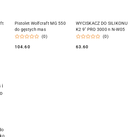
KA
DODAJ DO KOSZYKA
DODAJ DO KOSZYKA
ft
Pistolet Wolfcraft MG 550
WYCISKACZ DO SILIKONU
do gęstych mas
K2 9" PRO 3000 n N-W05
(0)
(0)
104.60
63.60
Cena:
Cena:
KA
do
eko