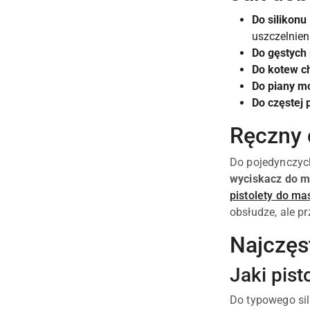
Do silikonu 
uszczelnien
Do gęstych
Do kotew c
Do piany m
Do częstej 
Ręczny 
Do pojedynczych
wyciskacz do 
pistolety do m
obsłudze, ale p
Najczęs
Jaki pist
Do typowego sil