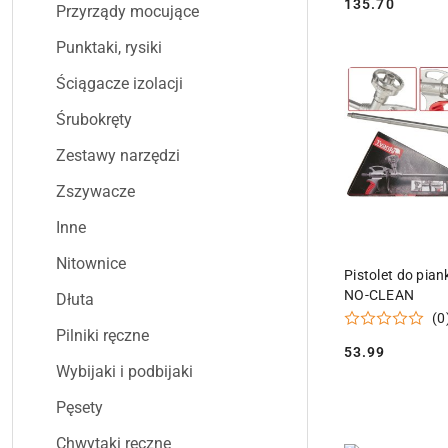
135.70
Przyrządy mocujące
Cena:
Punktaki, rysiki
Ściągacze izolacji
Śrubokręty
Zestawy narzędzi
Zszywacze
Inne
Nitownice
DODAJ DO
Pistolet do pia
NO-CLEAN
Dłuta
(0
Pilniki ręczne
53.99
Cena:
Wybijaki i podbijaki
Pęsety
Chwytaki ręczne