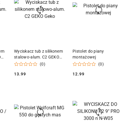
KA
DODAJ DO KOSZYKA
DODAJ DO KOSZYKA
nem
Wyciskacz tub z silikonem
Pistolet do piany
O
stalowo-alum. C2 GEKO
montażowej
Geko
(0)
(0)
13.99
12.99
Cena:
Cena: