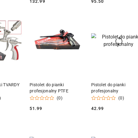
132.99
95.50
Cena:
Cena:
 KOSZYKA
DODAJ DO KOSZYKA
DODAJ DO KOSZY
nki TVARDY
Pistolet do pianki
Pistolet do pianki
profesjonalny PTFE
profesjonalny
)
(0)
(0)
51.99
42.99
Cena:
Cena: