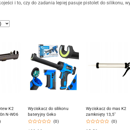
ojeści i to, czy do zadania lepiej pasuje pistolet do silikonu, 
.
 KOSZYKA
DODAJ DO KOSZYKA
DODAJ DO KOSZY
otew K2
Wyciskacz do silikonu
Wyciskacz do mas K2
0n N-W06
bateryjny Geko
zamknięty 13,5"
)
(0)
(0)