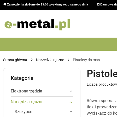
🚚 Zamówienia złożone do 13:00 wysyłamy tego samego dnia
💵 Darmowa do
Przejdź do treści głównej
Przejdź do wyszukiwarki
Przejdź do moje konto
Przejdź do menu głównego
Przejdź do stopki
Strona główna
Narzędzia ręczne
Pistolety do mas
Pistol
Kategorie
Liczba produktów
Elektronarzędzia
Równa spoina z s
Narzędzia ręczne
tłok i prowadzen
Szczypce
wyciskacz do ko