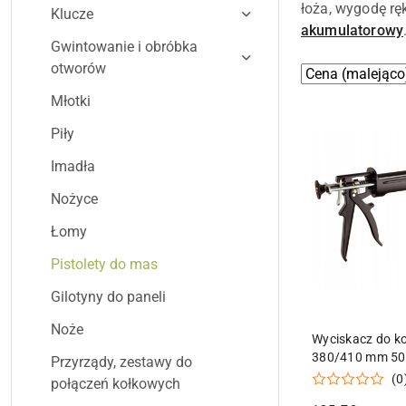
łoża, wygodę ręk
Klucze
akumulatorowy
Gwintowanie i obróbka
otworów
Zastosowano
Sortuj
według
sortowanie:
Młotki
Cena
Piły
(malejąco).
Imadła
Nożyce
Łomy
Pistolety do mas
Gilotyny do paneli
Noże
DODAJ DO
Wyciskacz do k
380/410 mm 50
Przyrządy, zestawy do
(0
połączeń kołkowych