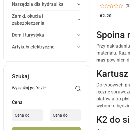
Narzędzia dla hydraulika
(0
62.20
Zamki, okucia i
Cena:
zabezpieczenia
Spoina 
Dom i turystyka
Przy nakładaniu
Artykuły elektryczne
materiału. Raz 
mas
powinien da
Kartusz
Szukaj
Do typowych pr
ręczne sprawdza
blatów albo pły
Cena
wyborem będzie
K2 do s