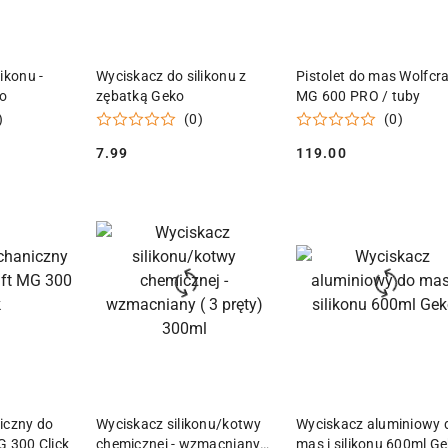
 KOSZYKA
DODAJ DO KOSZYKA
DODAJ DO KOSZY
ikonu -
Wyciskacz do silikonu z
Pistolet do mas Wolfcra
ko
zębatką Geko
MG 600 PRO / tuby
)
(0)
(0)
7.99
119.00
Cena:
Cena:
 KOSZYKA
DODAJ DO KOSZYKA
DODAJ DO KOSZY
iczny do
Wyciskacz silikonu/kotwy
Wyciskacz aluminiowy 
G 300 Click
chemicznej - wzmacniany (
mas i silikonu 600ml G