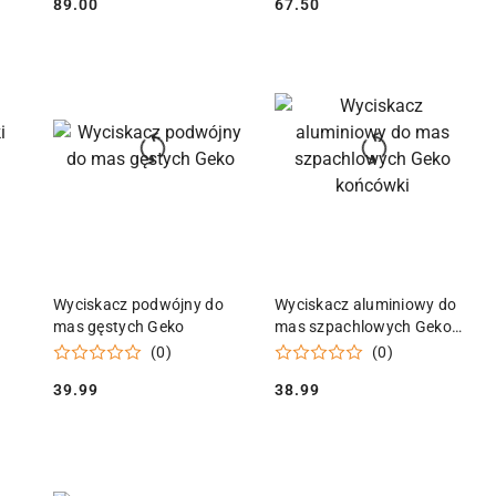
89.00
67.50
Cena:
Cena:
KA
DODAJ DO KOSZYKA
DODAJ DO KOSZYKA
Wyciskacz podwójny do
Wyciskacz aluminiowy do
mas gęstych Geko
mas szpachlowych Geko
końcówki
(0)
(0)
39.99
38.99
Cena:
Cena: