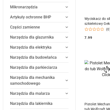
Mikronarzędzia
Artykuły ochronne BHP
DODAJ DO
Wyciskacz do sil
szkieletowy Ge
Części zamienne
(0
Narzędzia dla glazurnika
7.99
Cena:
Narzędzia dla elektryka
Narzędzia dla budowlańca
Narzędzia dla parkieciarza
Narzędzia dla mechanika
samochodowego
Narzędzia dla malarza
DODAJ DO
Narzędzia dla lakiernika
Pistolet Mechan
tub Wolfcraft M