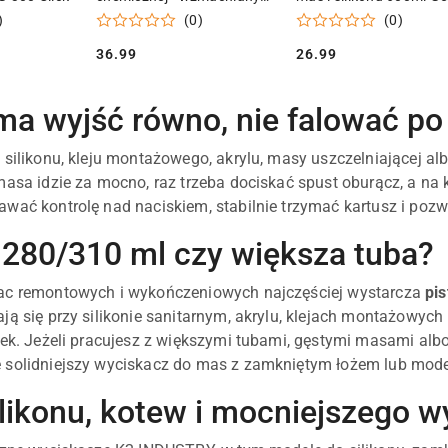
3 pręty) 300ml
)
(0)
(0)
36.99
26.99
Cena:
Cena:
ma wyjść równo, nie falować po
 silikonu, kleju montażowego, akrylu, masy uszczelniającej a
masa idzie za mocno, raz trzeba dociskać spust oburącz, a na
wać kontrolę nad naciskiem, stabilnie trzymać kartusz i pozw
 280/310 ml czy większa tuba?
ac remontowych i wykończeniowych najczęściej wystarcza
pis
ją się przy silikonie sanitarnym, akrylu, klejach montażowych 
tek. Jeżeli pracujesz z większymi tubami, gęstymi masami a
 solidniejszy wyciskacz do mas z zamkniętym łożem lub mode
ilikonu, kotew i mocniejszego w