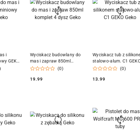
 KOSZYKA
DODAJ DO KOSZYKA
DODAJ DO KOSZY
as i
Wyciskacz budowlany do
Wyciskacz tub z siliko
niowy GEKO
mas i zapraw 850ml
stalowo-alum. C1 GEK
komplet 4 dysz Geko
Geko
)
(0)
(0)
19.99
13.99
Cena:
Cena: