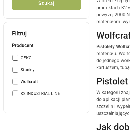
W ofercie są rę
Szukaj
produktach K2 w
powyżej 2000 N 
materiałami wy
Wolfcra
Filtruj
Producent
Pistolety Wolfcr
materiału. Wolf
Producent:
GEKO
do jednego work
kartuszem, tubą
Producent:
Stanley
Pistolet
Producent:
Wolfcraft
W kategorii zna
Producent:
K2 INDUSTRIAL LINE
do aplikacji pi
szczelin i wypeł
uszczelniających
Jak dob