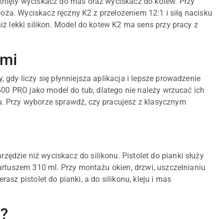
knięty wyciskacz do mas oraz wyciskacz do kotew. Przy
łoża. Wyciskacz ręczny K2 z przełożeniem 12:1 i siłą nacisku
ż lekki silikon. Model do kotew K2 ma sens przy pracy z
ami
dy liczy się płynniejsza aplikacja i lepsze prowadzenie
600 PRO jako model do tub, dlatego nie należy wrzucać ich
. Przy wyborze sprawdź, czy pracujesz z klasycznym
arzędzie niż wyciskacz do silikonu. Pistolet do pianki służy
artuszem 310 ml. Przy montażu okien, drzwi, uszczelnianiu
rasz pistolet do pianki, a do silikonu, kleju i mas
w?