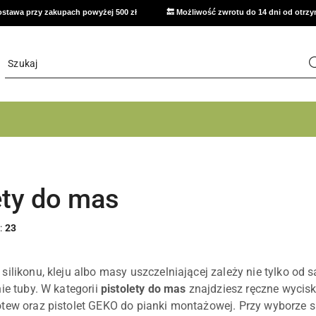
stawa przy zakupach powyżej 500 zł
🔙 Możliwość zwrotu do 14 dni od otrz
ety do mas
:
23
ilikonu, kleju albo masy uszczelniającej zależy nie tylko od s
ie tuby. W kategorii
pistolety do mas
znajdziesz ręczne wyciska
tew oraz pistolet GEKO do pianki montażowej. Przy wyborze sp