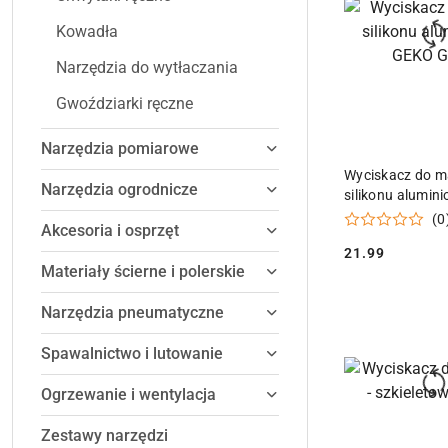
Kowadła
Narzędzia do wytłaczania
Gwoździarki ręczne
Narzędzia pomiarowe
DODAJ DO
Wyciskacz do m
Narzędzia ogrodnicze
silikonu alumi
Geko
(0
Akcesoria i osprzęt
21.99
Cena:
Materiały ścierne i polerskie
Narzędzia pneumatyczne
Spawalnictwo i lutowanie
Ogrzewanie i wentylacja
Zestawy narzędzi