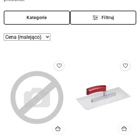
Kategorie
Filtruj
Zastosowano
Sortuj
według
sortowanie:
Cena
(malejąco).