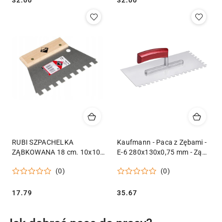
Cena:
Cena:
RUBI SZPACHELKA
Kaufmann - Paca z Zębami -
ZĄBKOWANA 18 cm. 10x10
E-6 280x130x0,75 mm - Ząb
mm.
6x6 - Nierdzewne
(0)
(0)
Cena:
Cena:
17.79
35.67