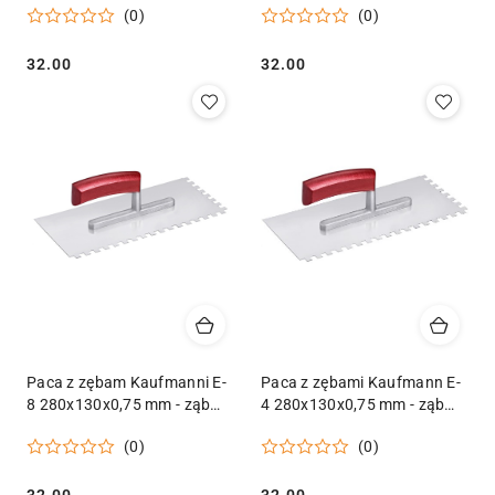
(0)
(0)
Cena:
Cena:
32.00
32.00
Paca z zębam Kaufmanni E-
Paca z zębami Kaufmann E-
8 280x130x0,75 mm - ząb
4 280x130x0,75 mm - ząb
8x8 - Nierdzewna
4x4 - Nierdzewn
(0)
(0)
32.00
32.00