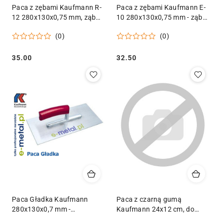
Paca z zębami Kaufmann R-
Paca z zębami Kaufmann E-
12 280x130x0,75 mm, ząb
10 280x130x0,75 mm - ząb
półokrągły r - 12, stalowa
10x10 - Nierdzewna
(0)
(0)
Cena:
Cena:
35.00
32.50
Paca Gładka Kaufmann
Paca z czarną gumą
280x130x0,7 mm -
Kaufmann 24x12 cm, do
Nierdzewna
fugowania