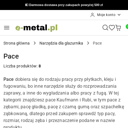
💵 Darmowa dostawa przy zakupach powyżej 500 zł
Moje konto
Przejdź do treści głównej
Przejdź do wyszukiwarki
Przejdź do moje konto
Przejdź do menu głównego
Przejdź do stopki
Strona główna
Narzędzia dla glazurnika
Pace
Pace
Liczba produktów:
8
Pace
dobiera się do rodzaju pracy przy płytkach, kleju i
fugowaniu, bo inne narzędzie służy do rozprowadzania
zaprawy, a inne do wygładzania albo pracy z fugą. W tej
kategorii znajdziesz pace Kaufmann i Rubi, w tym pace z
zębami, pacę gładką, pacę z czarną gumą oraz szpachelkę
ząbkowaną, dlatego przed zakupem sprawdź typ pacy,
rozmiar, rodzaj zęba i przeznaczenie podane w nazwie
produktu.