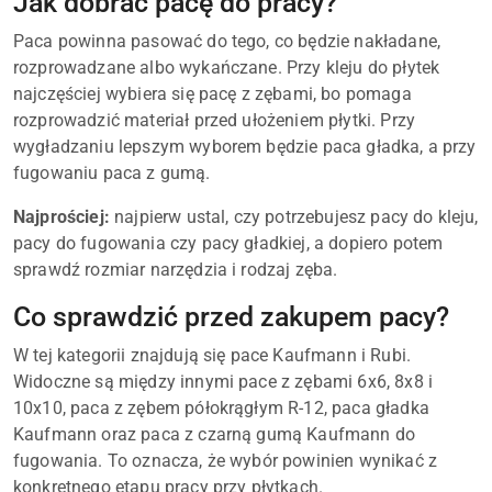
Jak dobrać pacę do pracy?
Paca powinna pasować do tego, co będzie nakładane,
rozprowadzane albo wykańczane. Przy kleju do płytek
najczęściej wybiera się pacę z zębami, bo pomaga
rozprowadzić materiał przed ułożeniem płytki. Przy
wygładzaniu lepszym wyborem będzie paca gładka, a przy
fugowaniu paca z gumą.
Najprościej:
najpierw ustal, czy potrzebujesz pacy do kleju,
pacy do fugowania czy pacy gładkiej, a dopiero potem
sprawdź rozmiar narzędzia i rodzaj zęba.
Co sprawdzić przed zakupem pacy?
W tej kategorii znajdują się pace Kaufmann i Rubi.
Widoczne są między innymi pace z zębami 6x6, 8x8 i
10x10, paca z zębem półokrągłym R-12, paca gładka
Kaufmann oraz paca z czarną gumą Kaufmann do
fugowania. To oznacza, że wybór powinien wynikać z
konkretnego etapu pracy przy płytkach.