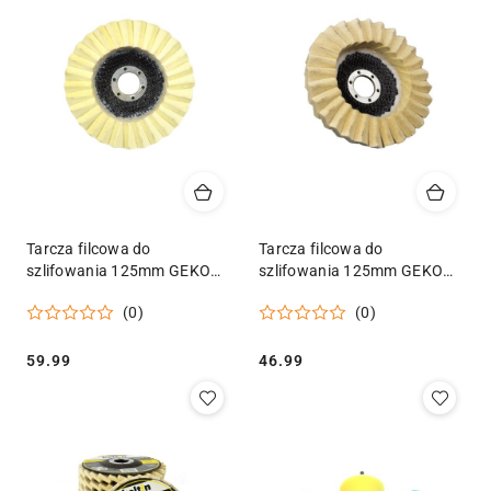
Tarcza filcowa do
Tarcza filcowa do
szlifowania 125mm GEKO
szlifowania 125mm GEKO
PREMIUM(10/100/150)
(10/150) Geko
(0)
(0)
Geko
Cena:
Cena:
59.99
46.99