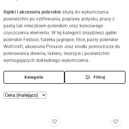
Gąbki i akcesoria polerskie
służą do wykańczania
powierzchni po szlifowaniu, poprawy połysku, pracy z
pastą lub mleczkiem polerskim oraz końcowego
czyszczenia elementu. W tej kategorii znajdziesz gąbki
polerskie Festool, futerka jagnięce, filce, pasty polerskie
Wolfcraft, akcesoria Proxxon oraz środki pomocnicze do
polerowania drewna, lakieru, tworzyw i powierzchni
wymagających dokładnego wykończenia.
Kategorie
Filtruj
Zastosowano
Sortuj
według
sortowanie:
Cena
(malejąco).