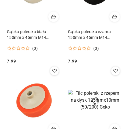
Gąbka polerska biała
Gąbka polerska czarna
150mm x 45mm M14
150mm x 45mm M14
(72/100) Geko
(twarda) Geko
(0)
(0)
Cena:
Cena:
7.99
7.99