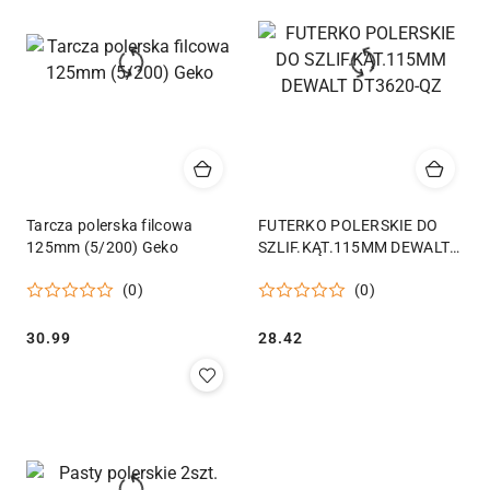
Tarcza polerska filcowa
FUTERKO POLERSKIE DO
125mm (5/200) Geko
SZLIF.KĄT.115MM DEWALT
DT3620-QZ
(0)
(0)
Cena:
Cena:
30.99
28.42