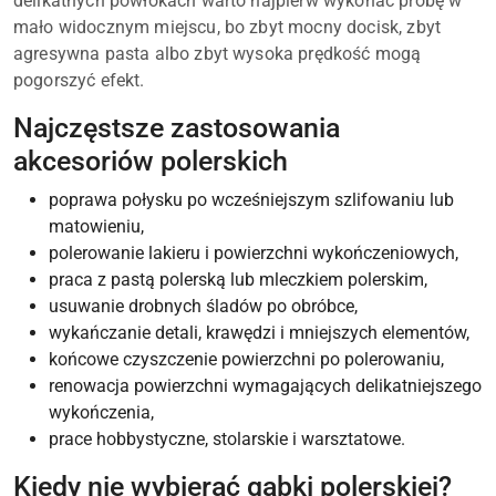
delikatnych powłokach warto najpierw wykonać próbę w
mało widocznym miejscu, bo zbyt mocny docisk, zbyt
agresywna pasta albo zbyt wysoka prędkość mogą
pogorszyć efekt.
Najczęstsze zastosowania
akcesoriów polerskich
poprawa połysku po wcześniejszym szlifowaniu lub
matowieniu,
polerowanie lakieru i powierzchni wykończeniowych,
praca z pastą polerską lub mleczkiem polerskim,
usuwanie drobnych śladów po obróbce,
wykańczanie detali, krawędzi i mniejszych elementów,
końcowe czyszczenie powierzchni po polerowaniu,
renowacja powierzchni wymagających delikatniejszego
wykończenia,
prace hobbystyczne, stolarskie i warsztatowe.
Kiedy nie wybierać gąbki polerskiej?