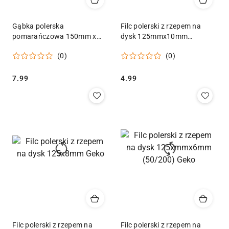
Gąbka polerska
Filc polerski z rzepem na
pomarańczowa 150mm x
dysk 125mmx10mm
45mm M14 (uniwersalna)
(50/200) Geko
(0)
(0)
Geko
Cena:
Cena:
7.99
4.99
Filc polerski z rzepem na
Filc polerski z rzepem na