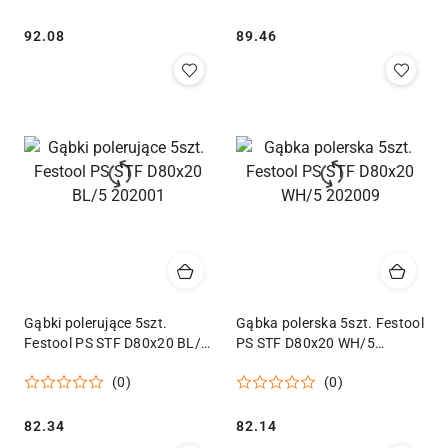
Cena:
Cena:
92.08
89.46
Gąbki polerujące 5szt.
Gąbka polerska 5szt. Festool
Festool PS STF D80x20 BL/5
PS STF D80x20 WH/5
202001
202009
(0)
(0)
Cena:
Cena:
82.34
82.14