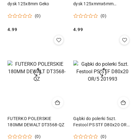
dysk 125x8mm Geko
dysk 125xmmx6mm
(50/200) Geko
(0)
(0)
Cena:
Cena:
4.99
4.99
FUTERKO POLERSKIE
Gąbki do polerki 5szt.
180MM DEWALT DT3568-QZ
Festool PS STF D80x20 OR/5
201993
(0)
(0)