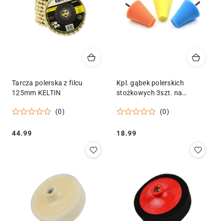
Tarcza polerska z filcu
Kpl. gąbek polerskich
125mm KELTIN
stożkowych 3szt. na
wiertarkę Geko
(0)
(0)
Cena:
Cena:
44.99
18.99