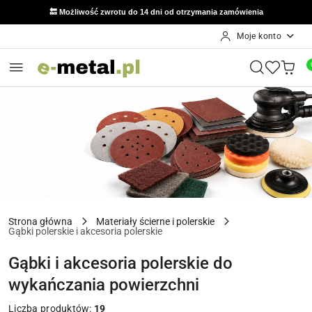
🔙 Możliwość zwrotu do 14 dni od otrzymania zamówienia
Moje konto
Przejdź do treści głównej
Przejdź do wyszukiwarki
Przejdź do moje konto
Przejdź do menu głównego
Przejdź do stopki
Strona główna
Materiały ścierne i polerskie
Gąbki polerskie i akcesoria polerskie
Gąbki i akcesoria polerskie do
wykańczania powierzchni
Liczba produktów:
19