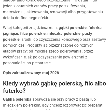
śladów albo końcowego oczyszczenia. To ostatni lub
jeden z ostatnich etapów pracy po szlifowaniu,
matowieniu, lakierowaniu, renowacji albo przygotowaniu
detalu do finalnego efektu.
W tej kategorii znajdziesz m.in.
gąbki polerskie
,
futerka
jagnięce
,
filce polerskie
,
mleczka polerskie
,
pasty
polerskie
, środki do czyszczenia końcowego oraz zestawy
pomocnicze. Produkty są przeznaczone do różnych
etapów pracy: od mocniejszego polerowania, przez
wykończenie, aż po oczyszczenie powierzchni z
pozostałości po preparacie.
Opis zaktualizowany: maj 2026
Kiedy wybrać gąbkę polerską, filc albo
futerko?
Gąbka polerska
sprawdza się przy pracy z pastą lub
mleczkiem polerskim, gdy chcesz rozprowadzić preparat i