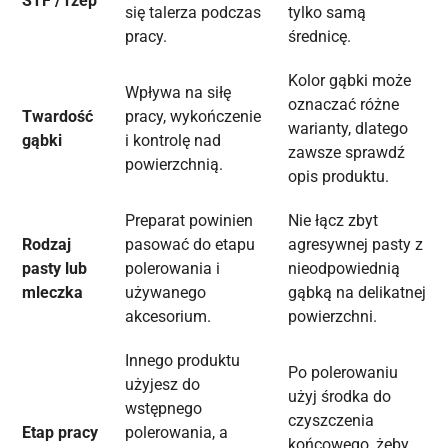
STF / rzep
się talerza podczas
tylko samą
pracy.
średnicę.
Kolor gąbki może
Wpływa na siłę
oznaczać różne
Twardość
pracy, wykończenie
warianty, dlatego
gąbki
i kontrolę nad
zawsze sprawdź
powierzchnią.
opis produktu.
Preparat powinien
Nie łącz zbyt
Rodzaj
pasować do etapu
agresywnej pasty z
pasty lub
polerowania i
nieodpowiednią
mleczka
używanego
gąbką na delikatnej
akcesorium.
powierzchni.
Innego produktu
Po polerowaniu
użyjesz do
użyj środka do
wstępnego
czyszczenia
Etap pracy
polerowania, a
końcowego, żeby