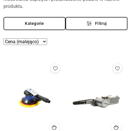
produktu.
Kategorie
Filtruj
Zastosowano
Sortuj
według
sortowanie:
Cena
(malejąco).