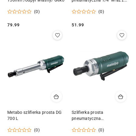
150mm /odpył własny/ Geko
pneumatyczna 1/4" wraz z
akcesoriami Geko
(0)
(0)
Cena:
Cena:
79.99
51.99
Metabo szlifierka prosta DG
Szlifierka prosta
700 L
pneumatyczna
wielofunkcyjna Metabo DG
(0)
(0)
700