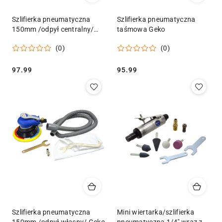
Szlifierka pneumatyczna
Szlifierka pneumatyczna
150mm /odpył centralny/
taśmowa Geko
PREMIUM (10/12) Geko
(0)
(0)
Cena:
Cena:
97.99
95.99
Szlifierka pneumatyczna
Mini wiertarka/szlifierka