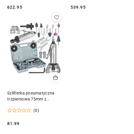
Cena:
Cena:
622.95
539.95
Szlifierka pneumatyczna
trzpieniowa 75mm z
akcesoriami Geko
(0)
Cena:
81.99