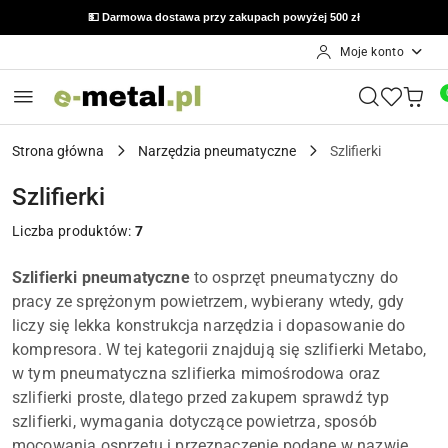
💵 Darmowa dostawa przy zakupach powyżej 500 zł
Moje konto
Przejdź do treści głównej
Przejdź do wyszukiwarki
Przejdź do moje konto
Przejdź do menu głównego
Przejdź do stopki
Strona główna
Narzędzia pneumatyczne
Szlifierki
Szlifierki
Liczba produktów:
7
Szlifierki pneumatyczne
to osprzęt pneumatyczny do
pracy ze sprężonym powietrzem, wybierany wtedy, gdy
liczy się lekka konstrukcja narzędzia i dopasowanie do
kompresora. W tej kategorii znajdują się szlifierki Metabo,
w tym pneumatyczna szlifierka mimośrodowa oraz
szlifierki proste, dlatego przed zakupem sprawdź typ
szlifierki, wymagania dotyczące powietrza, sposób
mocowania osprzętu i przeznaczenie podane w nazwie