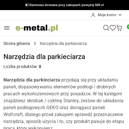
💵 Darmowa dostawa przy zakupach powyżej 500 zł
Moje konto
Przejdź do treści głównej
Przejdź do wyszukiwarki
Przejdź do moje konto
Przejdź do menu głównego
Przejdź do stopki
Strona główna
Narzędzia dla parkieciarza
Narzędzia dla parkieciarza
Liczba produktów:
0
Narzędzia dla parkieciarza
przydają się przy układaniu
paneli, dopasowywaniu elementów podłogi i drobnych
pracach wykończeniowych przy posadzce. W tej kategorii
znajdziesz skrobak / cyklinę Stanley, zestaw do układania
paneli podłogowych GEKO oraz dociągacz paneli
Wolfcraft, dlatego przed zakupem sprawdź przeznaczenie
narzędzia, sposób użycia i to, czy produkt pasuje do etapu
pracy, który wykonujesz.