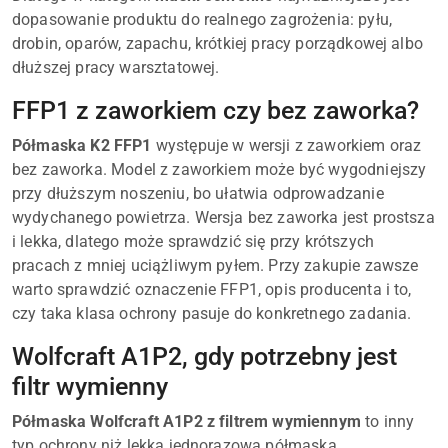
dopasowanie produktu do realnego zagrożenia: pyłu,
drobin, oparów, zapachu, krótkiej pracy porządkowej albo
dłuższej pracy warsztatowej.
FFP1 z zaworkiem czy bez zaworka?
Półmaska K2 FFP1
występuje w wersji z zaworkiem oraz
bez zaworka. Model z zaworkiem może być wygodniejszy
przy dłuższym noszeniu, bo ułatwia odprowadzanie
wydychanego powietrza. Wersja bez zaworka jest prostsza
i lekka, dlatego może sprawdzić się przy krótszych
pracach z mniej uciążliwym pyłem. Przy zakupie zawsze
warto sprawdzić oznaczenie FFP1, opis producenta i to,
czy taka klasa ochrony pasuje do konkretnego zadania.
Wolfcraft A1P2, gdy potrzebny jest
filtr wymienny
Półmaska Wolfcraft A1P2 z filtrem wymiennym
to inny
typ ochrony niż lekka jednorazowa półmaska