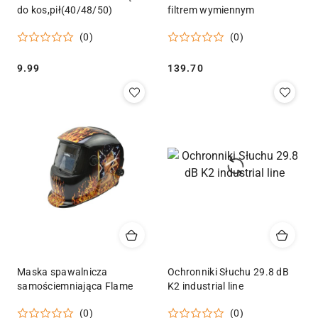
do kos,pił(40/48/50)
filtrem wymiennym
(0)
(0)
Cena:
Cena:
9.99
139.70
Maska spawalnicza
Ochronniki Słuchu 29.8 dB
samościemniająca Flame
K2 industrial line
(0)
(0)