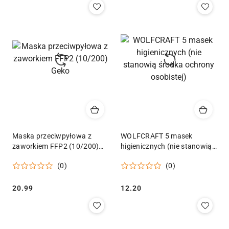
Maska przeciwpyłowa z
WOLFCRAFT 5 masek
zaworkiem FFP2 (10/200)
higienicznych (nie stanowią
Geko
środka ochrony osobistej)
(0)
(0)
Cena:
Cena:
20.99
12.20