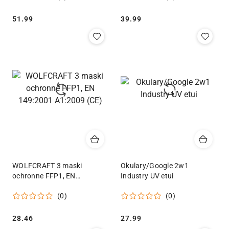
Cena:
Cena:
51.99
39.99
WOLFCRAFT 3 maski
Okulary/Google 2w1
ochronne FFP1, EN
Industry UV etui
149:2001 A1:2009 (CE)
(0)
(0)
Cena:
Cena:
28.46
27.99