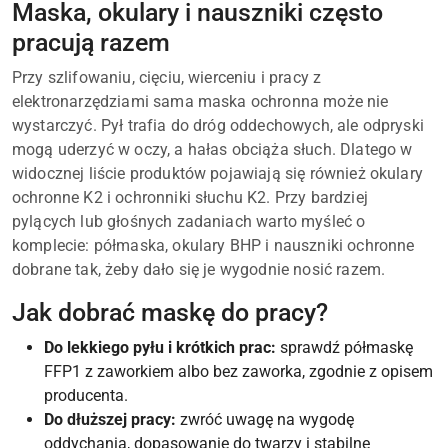
Maska, okulary i nauszniki często
pracują razem
Przy szlifowaniu, cięciu, wierceniu i pracy z
elektronarzędziami sama maska ochronna może nie
wystarczyć. Pył trafia do dróg oddechowych, ale odpryski
mogą uderzyć w oczy, a hałas obciąża słuch. Dlatego w
widocznej liście produktów pojawiają się również okulary
ochronne K2 i ochronniki słuchu K2. Przy bardziej
pylących lub głośnych zadaniach warto myśleć o
komplecie: półmaska, okulary BHP i nauszniki ochronne
dobrane tak, żeby dało się je wygodnie nosić razem.
Jak dobrać maskę do pracy?
Do lekkiego pyłu i krótkich prac:
sprawdź półmaskę
FFP1 z zaworkiem albo bez zaworka, zgodnie z opisem
producenta.
Do dłuższej pracy:
zwróć uwagę na wygodę
oddychania, dopasowanie do twarzy i stabilne