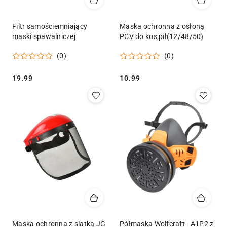
Filtr samościemniający
Maska ochronna z osłoną
maski spawalniczej
PCV do kos,pił(12/48/50)
(0)
(0)
Cena:
Cena:
19.99
10.99
Maska ochronna z siatką JG
Półmaska Wolfcraft - A1P2 z