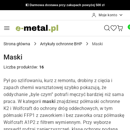
🔙 Możliwość zwrotu do 14 dni od otrzymania zamówienia
💵 Darmowa dostawa przy zakupach powyżej 500 zł
Moje konto
Przejdź do treści głównej
Przejdź do wyszukiwarki
Przejdź do moje konto
Przejdź do menu głównego
Przejdź do stopki
Strona główna
Artykuły ochronne BHP
Maski
Maski
Liczba produktów:
16
Pył po szlifowaniu, kurz z remontu, drobiny z cięcia i
zapach chemii warsztatowej szybko pokazują, że
oddychanie „byle czym” potrafi męczyć bardziej niż sama
praca. W kategorii
maski
znajdziesz półmaski ochronne
K2 i Wolfcraft do ochrony dróg oddechowych, w tym
półmaski FFP1 z zaworkiem i bez zaworka oraz półmaskę
Wolfcraft A1P2 z filtrem wymiennym. Przy wyborze
sprawdź rodzaj zanieczyszczeń, klasę ochrony podaną