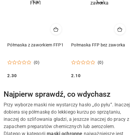
Półmaska z zaworkiem FFP1
Połmaska FFP bez zaworka
(0)
(0)
Cena:
Cena:
2.30
2.10
Najpierw sprawdź, co wdychasz
Przy wyborze maski nie wystarczy hasło „do pyłu”. Inaczej
dobiera się półmaskę do lekkiego kurzu po sprzątaniu,
inaczej do szlifowania gładzi, a jeszcze inaczej do pracy z
zapachem preparatów chemicznych lub aerozolem.
Dlatego w kategorii
maski ochronne
najważniejsze jest