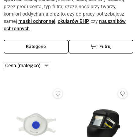
przez producenta, typ filtra, szczelność przy twarzy,
komfort oddychania oraz to, czy do pracy potrzebujesz
samej
maski ochronnej
,
okularów BHP
czy
nauszników
ochronnych
.
Kategorie
Filtruj
Zastosowano
Sortuj
według
sortowanie:
Cena
(malejąco).