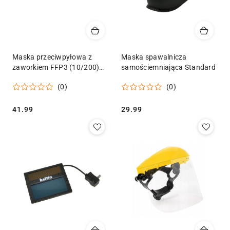
Maska przeciwpyłowa z
Maska spawalnicza
zaworkiem FFP3 (10/200)
samościemniająca Standard
Geko
(0)
(0)
Cena:
Cena:
41.99
29.99