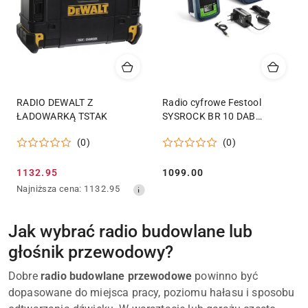
RADIO DEWALT Z
Radio cyfrowe Festool
ŁADOWARKĄ TSTAK
SYSROCK BR 10 DAB
202111
(0)
(0)
Cena
Cena:
1132.95
1099.00
promocyjna:
Najniższa
Najniższa cena:
1132.95
cena
z
30
Jak wybrać radio budowlane lub
dni
głośnik przewodowy?
przed
obniżką
Dobre
radio budowlane przewodowe
powinno być
dopasowane do miejsca pracy, poziomu hałasu i sposobu