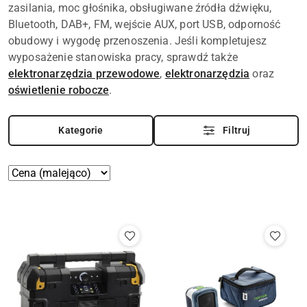
zasilania, moc głośnika, obsługiwane źródła dźwięku,
Bluetooth, DAB+, FM, wejście AUX, port USB, odporność
obudowy i wygodę przenoszenia. Jeśli kompletujesz
wyposażenie stanowiska pracy, sprawdź także
elektronarzędzia przewodowe
,
elektronarzędzia
oraz
oświetlenie robocze
.
Kategorie
Filtruj
Zastosowano
Sortuj
według
sortowanie:
Cena
(malejąco).