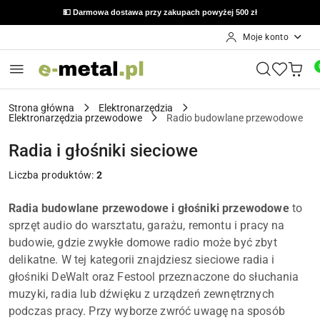
💵 Darmowa dostawa przy zakupach powyżej 500 zł
Moje konto
Przejdź do treści głównej
Przejdź do wyszukiwarki
Przejdź do moje konto
Przejdź do menu głównego
Przejdź do stopki
Strona główna
Elektronarzędzia
Elektronarzędzia przewodowe
Radio budowlane przewodowe
Radia i głośniki sieciowe
Liczba produktów:
2
Radia budowlane przewodowe i głośniki przewodowe
to
sprzęt audio do warsztatu, garażu, remontu i pracy na
budowie, gdzie zwykłe domowe radio może być zbyt
delikatne. W tej kategorii znajdziesz sieciowe radia i
głośniki DeWalt oraz Festool przeznaczone do słuchania
muzyki, radia lub dźwięku z urządzeń zewnętrznych
podczas pracy. Przy wyborze zwróć uwagę na sposób