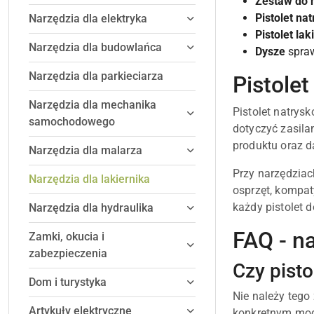
Zestaw do 
Pistolet na
Narzędzia dla elektryka
Pistolet la
Narzędzia dla budowlańca
Dysze
spraw
Narzędzia dla parkieciarza
Pistolet
Narzędzia dla mechanika
Pistolet natrys
samochodowego
dotyczyć zasila
produktu oraz d
Narzędzia dla malarza
Przy narzędziac
Narzędzia dla lakiernika
osprzęt, kompat
każdy pistolet
Narzędzia dla hydraulika
FAQ - na
Zamki, okucia i
zabezpieczenia
Czy pisto
Dom i turystyka
Nie należy tego
Artykuły elektryczne
konkretnym mod