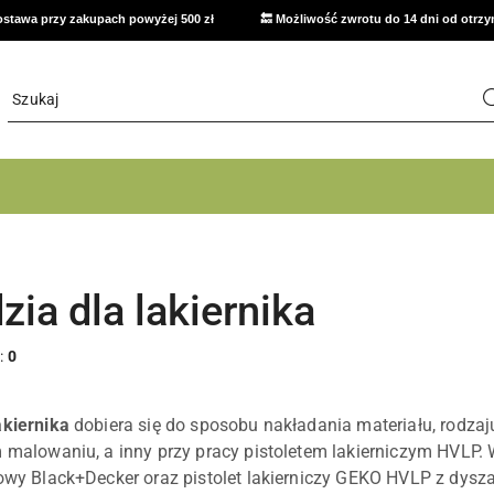
stawa przy zakupach powyżej 500 zł
🔙 Możliwość zwrotu do 14 dni od otrz
zia dla lakiernika
:
0
akiernika
dobiera się do sposobu nakładania materiału, rodzaj
m malowaniu, a inny przy pracy pistoletem lakierniczym HVLP.
kowy Black+Decker oraz pistolet lakierniczy GEKO HVLP z dysz