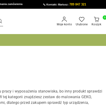
ymania zamówienia
789 847 321
📞 Kontakt: Mariusz:
0
Moje konto
Ulubione
Koszyk
u pracy i wyposażenia stanowiska, bo inny produkt sprawdzi
 W tej kategorii znajdziesz zestaw do malowania GEKO,
ami, dlatego przed zakupem sprawdź typ urządzenia,