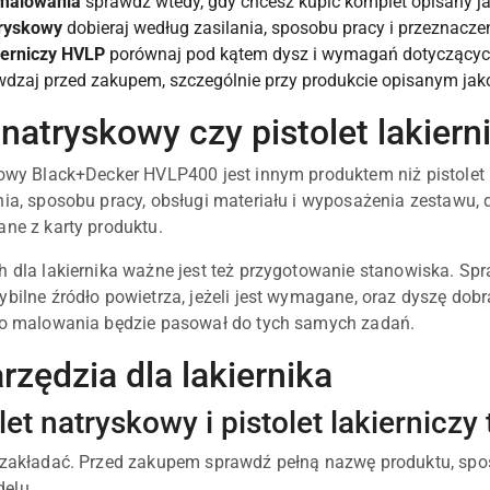
malowania
sprawdź wtedy, gdy chcesz kupić komplet opisany ja
tryskowy
dobieraj według zasilania, sposobu pracy i przeznacz
kierniczy HVLP
porównaj pod kątem dysz i wymagań dotyczących
dzaj przed zakupem, szczególnie przy produkcie opisanym jak
 natryskowy czy pistolet lakier
kowy Black+Decker HVLP400 jest innym produktem niż pistole
nia, sposobu pracy, obsługi materiału i wyposażenia zestawu
ane z karty produktu.
h dla lakiernika ważne jest też przygotowanie stanowiska. Sp
ybilne źródło powietrza, jeżeli jest wymagane, oraz dyszę dob
 do malowania będzie pasował do tych samych zadań.
rzędzia dla lakiernika
let natryskowy i pistolet lakierniczy
 zakładać. Przed zakupem sprawdź pełną nazwę produktu, spos
elu.