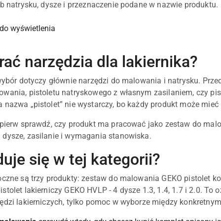
ób natrysku, dysze i przeznaczenie podane w nazwie produktu.
do wyświetlenia
ać narzędzia dla lakiernika?
 wybór dotyczy głównie narzędzi do malowania i natrysku. Prz
wania, pistoletu natryskowego z własnym zasilaniem, czy pi
 nazwa „pistolet” nie wystarczy, bo każdy produkt może mieć 
pierw sprawdź, czy produkt ma pracować jako zestaw do malowan
dysze, zasilanie i wymagania stanowiska.
uje się w tej kategorii?
doczne są trzy produkty: zestaw do malowania GEKO pisto
stolet lakierniczy GEKO HVLP - 4 dysze 1.3, 1.4, 1.7 i 2.0. To
ędzi lakierniczych, tylko pomoc w wyborze między konkretnym