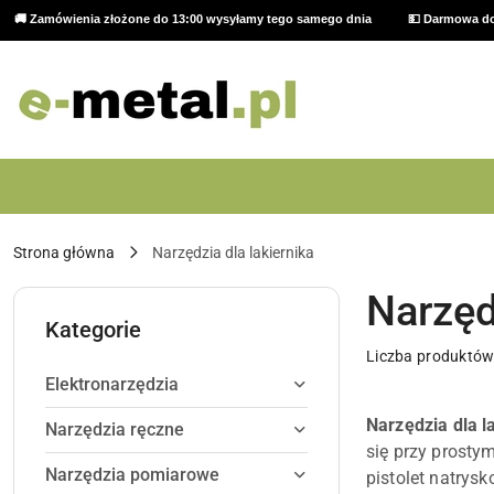
🚚 Zamówienia złożone do 13:00 wysyłamy tego samego dnia
💵 Darmowa do
Przejdź do treści głównej
Przejdź do wyszukiwarki
Przejdź do moje konto
Przejdź do menu głównego
Przejdź do stopki
Strona główna
Narzędzia dla lakiernika
Narzęd
Kategorie
Liczba produktów
Elektronarzędzia
Narzędzia dla l
Narzędzia ręczne
się przy prosty
Narzędzia pomiarowe
pistolet natrys