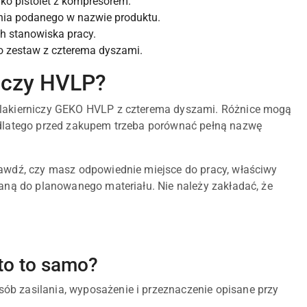
ko pistolet z kompresorem.
enia podanego w nazwie produktu.
 stanowiska pracy.
o zestaw z czterema dyszami.
niczy HVLP?
t lakierniczy GEKO HVLP z czterema dyszami. Różnice mogą
, dlatego przed zakupem trzeba porównać pełną nazwę
rawdź, czy masz odpowiednie miejsce do pracy, właściwy
raną do planowanego materiału. Nie należy zakładać, że
 to to samo?
ób zasilania, wyposażenie i przeznaczenie opisane przy