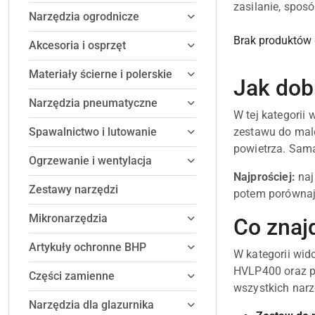
zasilanie, spos
Narzędzia ogrodnicze
Brak produktów 
Akcesoria i osprzęt
Materiały ścierne i polerskie
Jak dobr
Narzędzia pneumatyczne
W tej kategorii
Spawalnictwo i lutowanie
zestawu do malo
powietrza. Sama
Ogrzewanie i wentylacja
Najprościej:
naj
Zestawy narzędzi
potem porównaj 
Mikronarzędzia
Co znajd
Artykuły ochronne BHP
W kategorii wi
HVLP400 oraz pi
Części zamienne
wszystkich narz
Narzędzia dla glazurnika