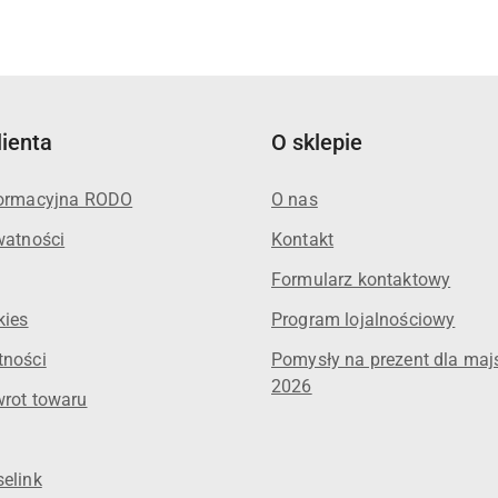
lienta
O sklepie
formacyjna RODO
O nas
watności
Kontakt
Formularz kontaktowy
kies
Program lojalnościowy
tności
Pomysły na prezent dla maj
2026
wrot towaru
elink