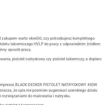
ed zakupem warto określić, czy potrzebujesz kompletnego
stoletu lakierniczego HVLP do pracy z odpowiednim źródłem
inny sposób pracy.
ia, pistolet natryskowy czy pistolet lakierniczy, a dopiero
let kompresor, BLACK DECKER PISTOLET NATRYSKOWY 450W
 oznacza, że opis nie powinien sugerować szerokiego działu
i rozwiązaniami do malowania i natrysku.