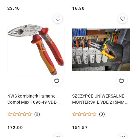
Cena:
Cena:
23.40
16.80
NWS kombinerki łamane
SZCZYPCE UNIWERSALNE
Combi Max 1096-49 VDE-
MONTERSKIE VDE 215MM
200
DEWALT DWHT82803-0
(0)
(0)
Cena:
Cena:
172.00
151.57