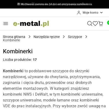
🔙 Możliwość zwrotu do 14 dni od otrzymania zamówienia
Moje konto
Przejdź do treści głównej
Przejdź do wyszukiwarki
Przejdź do moje konto
Przejdź do menu głównego
Przejdź do stopki
Strona główna
Narzędzia ręczne
Szczypce
Kombinerki
Kombinerki
Liczba produktów:
17
Kombinerki
to podstawowe szczypce do skrzynki
narzędziowej, używane do chwytania, przytrzymywania,
zaginania i cięcia drutu, przewodów oraz drobnych
elementów montażowych. W kategorii znajdziesz
kombinerki NWS i DeWalt, w tym kombinerki uniwersalne,
szczypce uniwersalne, modele łamane oraz kombinerki
VDE do prac instalacyjnych. Przy wyborze zwróć uwagę na