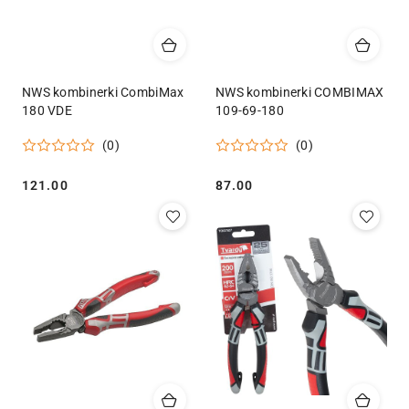
NWS kombinerki CombiMax
NWS kombinerki COMBIMAX
180 VDE
109-69-180
(0)
(0)
Cena:
Cena:
121.00
87.00