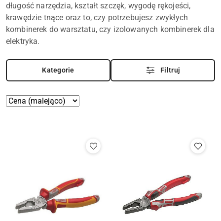
długość narzędzia, kształt szczęk, wygodę rękojeści,
krawędzie tnące oraz to, czy potrzebujesz zwykłych
kombinerek do warsztatu, czy izolowanych kombinerek dla
elektryka.
Kategorie
Filtruj
Zastosowano
Sortuj
według
sortowanie:
Cena
(malejąco).