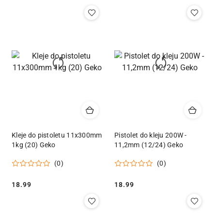
Kleje do pistoletu 11x300mm
Pistolet do kleju 200W -
1kg (20) Geko
11,2mm (12/24) Geko
(0)
(0)
Cena:
Cena:
18.99
18.99