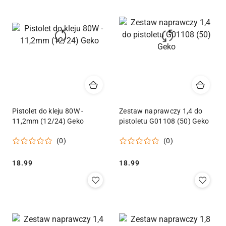
Pistolet do kleju 80W -
Zestaw naprawczy 1,4 do
11,2mm (12/24) Geko
pistoletu G01108 (50) Geko
(0)
(0)
Cena:
Cena:
18.99
18.99