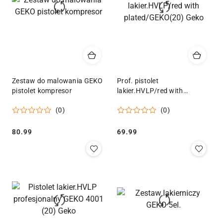
Zestaw do malowania GEKO
Prof. pistolet
pistolet kompresor
lakier.HVLP/red with
plated/GEKO(20) Geko
(0)
(0)
Cena:
Cena:
80.99
69.99