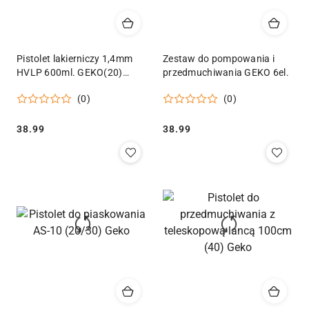
Pistolet lakierniczy 1,4mm
Zestaw do pompowania i
HVLP 600ml. GEKO(20)
przedmuchiwania GEKO 6el.
Geko
(0)
(0)
Cena:
Cena:
38.99
38.99