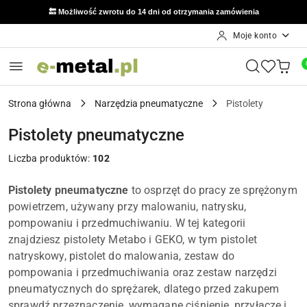
🔙 Możliwość zwrotu do 14 dni od otrzymania zamówienia
Moje konto
Przejdź do treści głównej
Przejdź do wyszukiwarki
Przejdź do moje konto
Przejdź do menu głównego
Przejdź do stopki
Strona główna
Narzędzia pneumatyczne
Pistolety
Pistolety pneumatyczne
Liczba produktów:
102
Pistolety pneumatyczne
to osprzęt do pracy ze sprężonym
powietrzem, używany przy malowaniu, natrysku,
pompowaniu i przedmuchiwaniu. W tej kategorii
znajdziesz pistolety Metabo i GEKO, w tym pistolet
natryskowy, pistolet do malowania, zestaw do
pompowania i przedmuchiwania oraz zestaw narzędzi
pneumatycznych do sprężarek, dlatego przed zakupem
sprawdź przeznaczenie, wymagane ciśnienie, przyłącze i