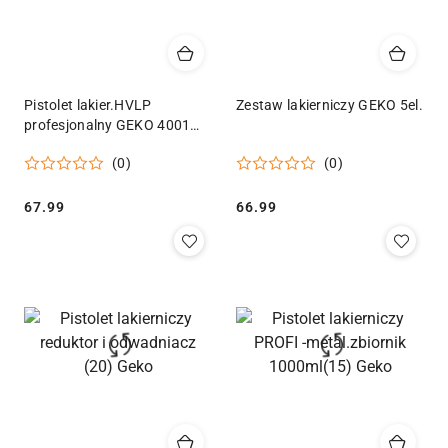
Pistolet lakier.HVLP
Zestaw lakierniczy GEKO 5el.
profesjonalny GEKO 4001
(20) Geko
(0)
(0)
Cena:
Cena:
67.99
66.99