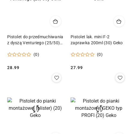
Pistolet do przedmuchiwania
Pistolet lak. mini F-2
z dyszą Venturiego (25/50)
zaprawka 200ml (30) Geko
Geko
(0)
(0)
Cena:
Cena:
28.99
27.99