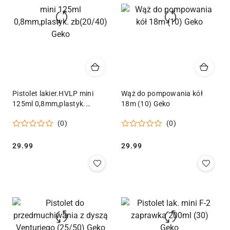
Pistolet lakier.HVLP mini
Wąż do pompowania kół
125ml 0,8mm,plastyk.
18m (10) Geko
zb(20/40) Geko
(0)
(0)
Cena:
Cena:
29.99
29.99