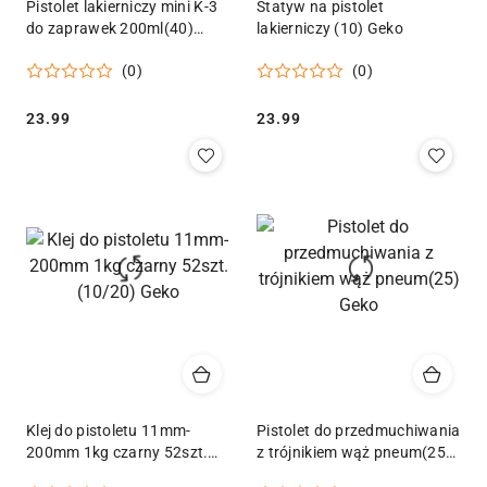
Pistolet lakierniczy mini K-3
Statyw na pistolet
do zaprawek 200ml(40)
lakierniczy (10) Geko
Geko
(0)
(0)
Cena:
Cena:
23.99
23.99
Klej do pistoletu 11mm-
Pistolet do przedmuchiwania
200mm 1kg czarny 52szt.
z trójnikiem wąż pneum(25)
(10/20) Geko
Geko