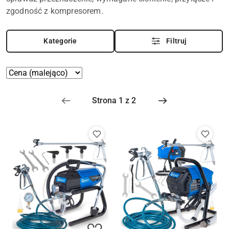
zgodność z kompresorem.
Kategorie
Filtruj
Zastosowano
Sortuj
według
sortowanie:
Cena
(malejąco).