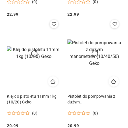
(0)
(0)
Cena:
Cena:
22.99
22.99
Klej do pistoletu 11mm 1kg
Pistolet do pompowania z
(10/20) Geko
dużym
manometrem(10/40/50)
(0)
(0)
Geko
Cena:
Cena:
20.99
20.99