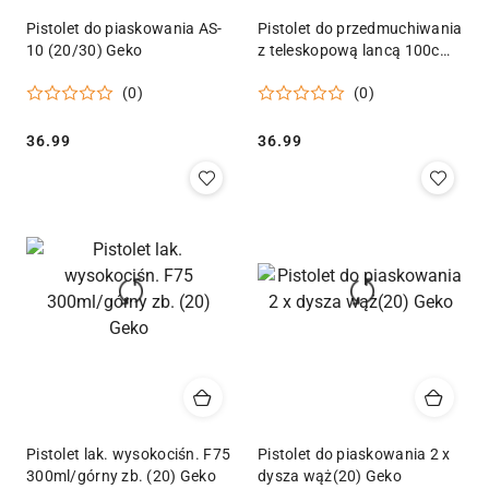
Pistolet do piaskowania AS-
Pistolet do przedmuchiwania
10 (20/30) Geko
z teleskopową lancą 100cm
(40) Geko
(0)
(0)
Cena:
Cena:
36.99
36.99
Pistolet lak. wysokociśn. F75
Pistolet do piaskowania 2 x
300ml/górny zb. (20) Geko
dysza wąż(20) Geko