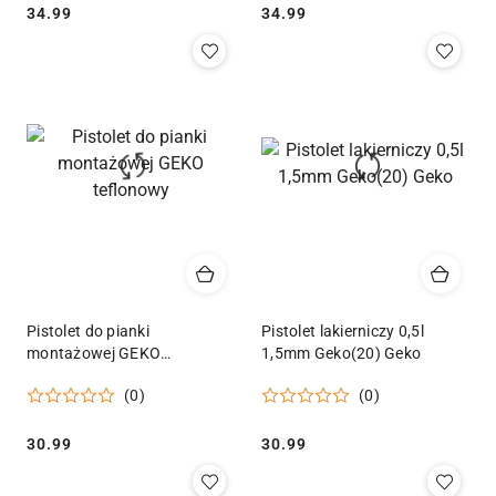
Cena:
Cena:
34.99
34.99
Pistolet do pianki
Pistolet lakierniczy 0,5l
montażowej GEKO
1,5mm Geko(20) Geko
teflonowy
(0)
(0)
Cena:
Cena:
30.99
30.99