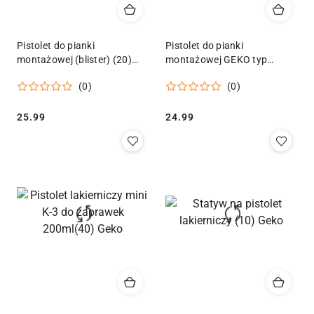
Pistolet do pianki
Pistolet do pianki
montażowej (blister) (20)
montażowej GEKO typ
Geko
PROFI (20) Geko
(0)
(0)
Cena:
Cena:
25.99
24.99