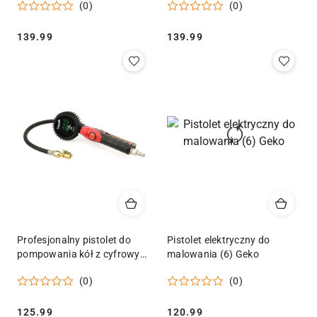
(0)
(0)
Cena:
Cena:
139.99
139.99
Profesjonalny pistolet do
Pistolet elektryczny do
pompowania kół z cyfrowym
malowania (6) Geko
manometrem LED 0-18bar
(0)
(0)
Cena:
Cena:
125.99
120.99