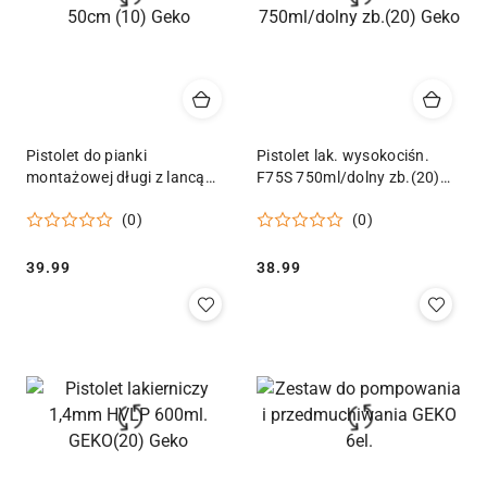
Pistolet do pianki
Pistolet lak. wysokociśn.
montażowej długi z lancą
F75S 750ml/dolny zb.(20)
50cm (10) Geko
Geko
(0)
(0)
Cena:
Cena:
39.99
38.99