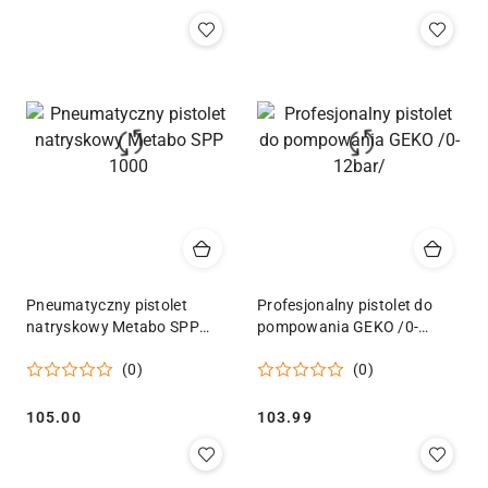
Pneumatyczny pistolet
Profesjonalny pistolet do
natryskowy Metabo SPP
pompowania GEKO /0-
1000
12bar/
(0)
(0)
Cena:
Cena:
105.00
103.99