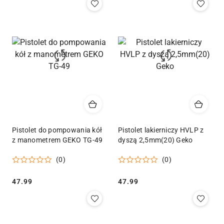
Pistolet do pompowania kół
Pistolet lakierniczy HVLP z
z manometrem GEKO TG-49
dyszą 2,5mm(20) Geko
(0)
(0)
Cena:
Cena:
47.99
47.99