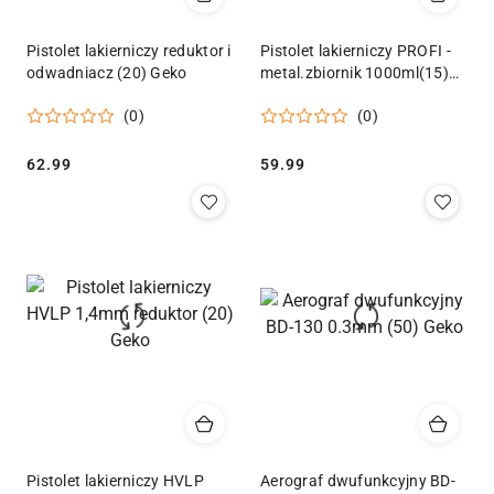
Pistolet lakierniczy reduktor i
Pistolet lakierniczy PROFI -
odwadniacz (20) Geko
metal.zbiornik 1000ml(15)
Geko
(0)
(0)
Cena:
Cena:
62.99
59.99
Pistolet lakierniczy HVLP
Aerograf dwufunkcyjny BD-