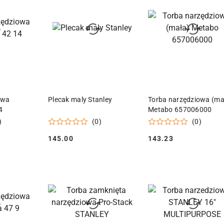
przed
obniżką
 KOSZYKA
DODAJ DO KOSZYKA
DODAJ DO KOSZY
owa
Plecak maly Stanley
Torba narzędziowa (ma
4
Metabo 657006000
)
(0)
(0)
145.00
143.23
Cena:
Cena: