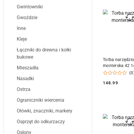
przed
Gwintowniki
obniżką
Gwoździe
Inne
Kleje
Łączniki do drewna i kołki
bukowe
DODAJ DO
Torba narzędzi
monterska 42 1
Mieszadła
(0
Nasadki
148.99
Cena:
Ostrza
Ograniczniki wiercenia
Ołówki, znaczniki, markery
Osprzęt do odkurzaczy
Osłony