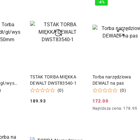
-4%
z
30
dni
przed
obniżką
 KOSZYKA
DODAJ DO KOSZYKA
DODAJ DO KOSZY
TSTAK TORBA MIĘKKA
Torba narzędziowa
/gł/wys
DEWALT DWST83540-1
DEWALT na pas
m
)
(0)
(0)
189.93
172.00
Cena:
Cena
Najniższa
Najniższa cena:
178.95
promocyjna:
cena
z
30
dni
przed