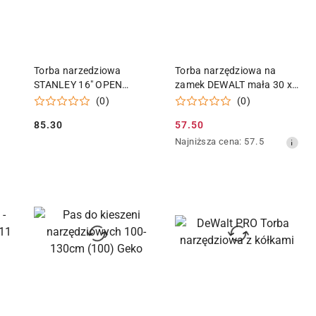
KA
DODAJ DO KOSZYKA
DODAJ DO KOSZYKA
Torba narzedziowa
Torba narzędziowa na
STANLEY 16" OPEN
zamek DEWALT mała 30 x
MOUTH
25 x 18cm
(0)
(0)
85.30
57.50
Cena:
Cena
Najniższa
Najniższa cena:
57.5
promocyjna:
cena
z
30
dni
przed
obniżką