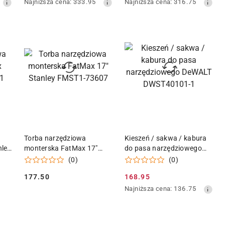
Najniższa
Najniższa
Najniższa cena:
333.95
Najniższa cena:
316.75
promocyjna:
promocyjna:
cena
cena
z
z
30
30
dni
dni
przed
przed
obniżką
obniżką
KA
DODAJ DO KOSZYKA
DODAJ DO KOSZYKA
Torba narzędziowa
Kieszeń / sakwa / kabura
nley
monterska FatMax 17"
do pasa narzędziowego
Stanley FMST1-73607
DeWALT DWST40101-1
(0)
(0)
177.50
168.95
Cena:
Cena
Najniższa
Najniższa cena:
136.75
promocyjna:
cena
z
30
dni