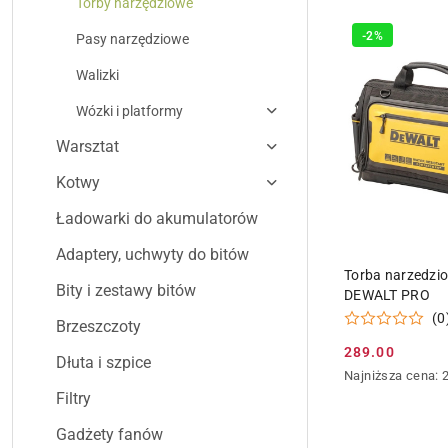
Torby narzędziowe
-2%
Pasy narzędziowe
Walizki
Wózki i platformy
Warsztat
Kotwy
Ładowarki do akumulatorów
Adaptery, uchwyty do bitów
DODAJ DO
Torba narzedzi
Bity i zestawy bitów
DEWALT PRO
(0
Brzeszczoty
289.00
Dłuta i szpice
Cena
Najniższa
Najniższa cena:
promocyjna:
cena
Filtry
z
30
Gadżety fanów
dni