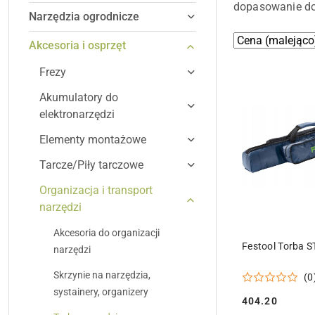
dopasowanie do 
Narzędzia ogrodnicze
Zastosowano
Sortuj
Akcesoria i osprzęt
według
sortowanie:
Frezy
Cena
(malejąco).
Akumulatory do
elektronarzędzi
Elementy montażowe
Tarcze/Piły tarczowe
Organizacja i transport
narzędzi
Akcesoria do organizacji
DODAJ DO
Festool Torba 
narzędzi
Skrzynie na narzędzia,
(0
systainery, organizery
404.20
Cena: