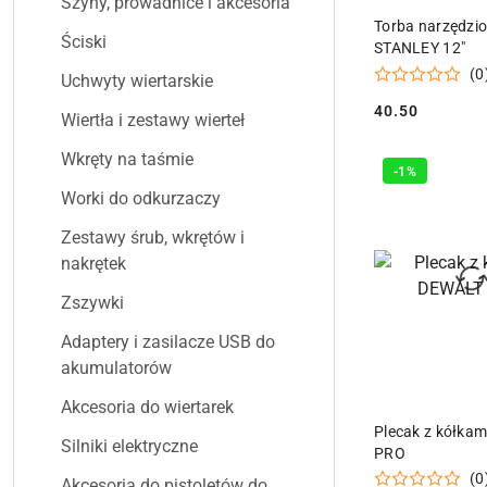
Szyny, prowadnice i akcesoria
DODAJ DO
Torba narzędzi
Ściski
STANLEY 12"
(0
Uchwyty wiertarskie
40.50
Wiertła i zestawy wierteł
Cena:
Wkręty na taśmie
-1%
Worki do odkurzaczy
Zestawy śrub, wkrętów i
nakrętek
Zszywki
Adaptery i zasilacze USB do
akumulatorów
Akcesoria do wiertarek
DODAJ DO
Plecak z kółka
Silniki elektryczne
PRO
(0
Akcesoria do pistoletów do