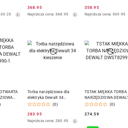
368.95
358.95
Cena
Cena
Najniższa
Najniższa
433.25
Najniższa cena:
368.95
Najniższa cena:
369.95
promocyjna:
promocyjna:
cena
cena
z
z
30
30
dni
dni
przed
przed
obniżką
obniżką
 KOSZYKA
DODAJ DO KOSZYKA
DODAJ DO KOSZY
 OTWARTA
Torba narzędziowa dla
TSTAK MIĘKKA TORBA
DZIOWA
elektryka Dewalt 34
NARZĘDZIOWA DEWAL
2990-1
kieszenie
DWST82991-1
)
(0)
(0)
283.95
274.59
Cena
Cena:
Najniższa
Najniższa cena:
283.95
promocyjna:
cena