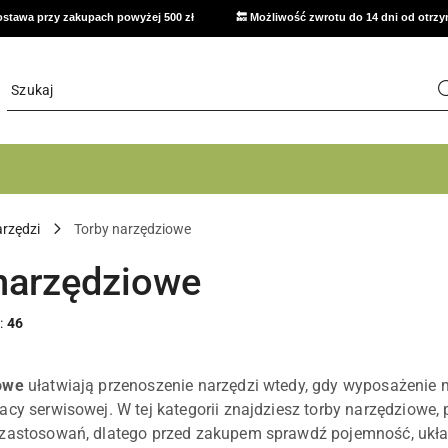
stawa przy zakupach powyżej 500 zł
🔙 Możliwość zwrotu do 14 dni od otrz
arzędzi
Torby narzędziowe
narzędziowe
:
46
owe
ułatwiają przenoszenie narzędzi wtedy, gdy wyposażenie 
cy serwisowej. W tej kategorii znajdziesz torby narzędziowe, 
 zastosowań, dlatego przed zakupem sprawdź pojemność, ukła