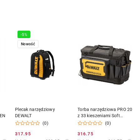
-5%
Nowość
KA
DODAJ DO KOSZYKA
DODAJ DO KOSZYKA
Plecak narzędziowy
Torba narzędziowa PRO 20
REN
DEWALT
z 33 kieszeniami Soft
Storage DeWalt
(0)
(0)
317.95
316.75
Cena
Cena