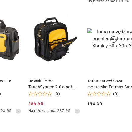
Najniższa
Najniższa cena:
318.95
promocyjna:
cena
z
30
dni
przed
obniżką
 KOSZYKA
DODAJ DO KOSZYKA
DODAJ DO KOSZY
owa 16
DeWalt Torba
Torba narzędziowa
ToughSystem 2.0 o poł.
monterska Fatmax Sta
szerokości
50 x 33 x 31
)
(0)
(0)
286.95
194.30
Cena
Cena:
Najniższa
293.95
Najniższa cena:
287.95
promocyjna:
cena
z
30
dni