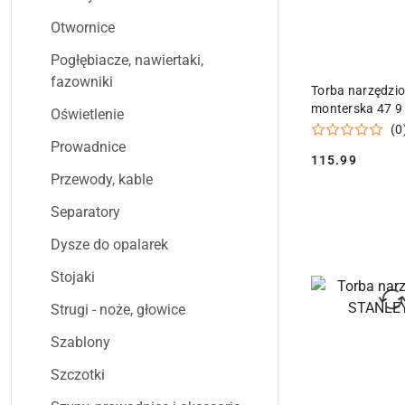
Otwornice
Pogłębiacze, nawiertaki,
fazowniki
DODAJ DO
Torba narzędzi
monterska 47 9
Oświetlenie
(0
Prowadnice
115.99
Cena:
Przewody, kable
Separatory
Dysze do opalarek
Stojaki
Strugi - noże, głowice
Szablony
Szczotki