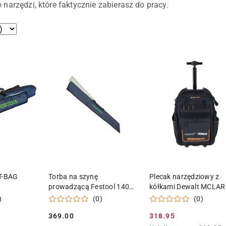
narzędzi, które faktycznie zabierasz do pracy.
 KOSZYKA
DODAJ DO KOSZYKA
DODAJ DO KOSZY
ST-BAG
Torba na szynę
Plecak narzędziowy z
prowadzącą Festool 1400
kółkami Dewalt MCLA
FS BAG 466357
)
(0)
(0)
369.00
318.95
Cena:
Cena