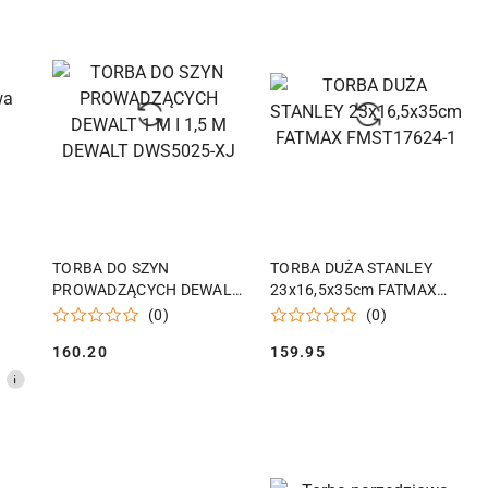
KA
DODAJ DO KOSZYKA
DODAJ DO KOSZYKA
TORBA DO SZYN
TORBA DUŻA STANLEY
PROWADZĄCYCH DEWALT
23x16,5x35cm FATMAX
1 M I 1,5 M DEWALT
FMST17624-1
(0)
(0)
DWS5025-XJ
160.20
159.95
Cena:
Cena: