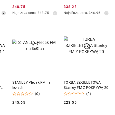
348.75
338.25
Cena
Cena
Najniższa
Najniższa
Najniższa cena:
348.75
Najniższa cena:
346.95
promocyjna:
promocyjna:
cena
cena
z
z
30
30
dni
dni
przed
przed
obniżką
obniżką
KA
DODAJ DO KOSZYKA
DODAJ DO KOSZYKA
STANLEY Plecak FM na
TORBA SZKIELETOWA
T
kołach
Stanley FM Z POKRYWĄ 20
(0)
(0)
245.65
223.55
Cena:
Cena: