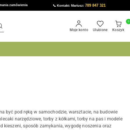
ymania zamówienia
789 847 321
📞 Kontakt: Mariusz:
0
Moje konto
Ulubione
Koszyk
ma być pod ręką w samochodzie, warsztacie, na budowie
plecaki narzędziowe, torby z kółkami, torby na pas i modele
d kieszeni, sposób zamykania, wygodę noszenia oraz