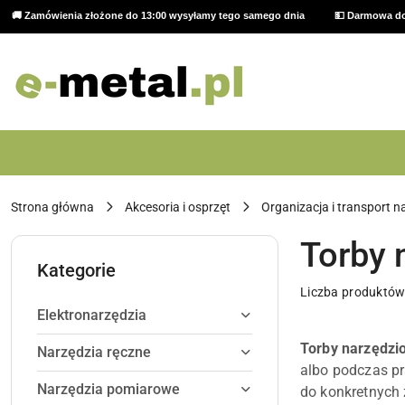
🚚 Zamówienia złożone do 13:00 wysyłamy tego samego dnia
💵 Darmowa do
Przejdź do treści głównej
Przejdź do wyszukiwarki
Przejdź do moje konto
Przejdź do menu głównego
Przejdź do stopki
Strona główna
Akcesoria i osprzęt
Organizacja i transport n
Torby 
Kategorie
Liczba produktów
Elektronarzędzia
Torby narzędzi
Narzędzia ręczne
albo podczas pra
Narzędzia pomiarowe
do konkretnych