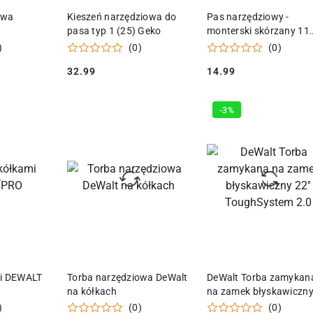
 KOSZYKA
DODAJ DO KOSZYKA
DODAJ DO KOSZY
owa
Kieszeń narzędziowa do
Pas narzędziowy -
pasa typ 1 (25) Geko
monterski skórzany 11
kieszeni
)
(0)
(0)
32.99
14.99
Cena:
Cena:
-3%
 KOSZYKA
DODAJ DO KOSZYKA
DODAJ DO KOSZY
mi DEWALT
Torba narzędziowa DeWalt
DeWalt Torba zamykan
na kółkach
na zamek błyskawiczn
22'' ToughSystem 2.0
)
(0)
(0)