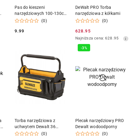
KA
DODAJ DO KOSZYKA
DODAJ DO KOSZYKA
Pas do kieszeni
DeWalt PRO Torba
narzędziowych 100-130cm
narzędziowa z kółkami
(100) Geko
(0)
(0)
9.99
628.95
Cena:
Cena
Najniższa
Najniższa cena:
628.95
promocyjna:
cena
-3%
z
30
dni
przed
obniżką
KA
DODAJ DO KOSZYKA
DODAJ DO KOSZYKA
a
Torba narzędziowa z
Plecak narzędziowy PRO
y
uchwytem Dewalt 36
Dewalt wodoodporny
kieszeni, wodoodporna
(0)
(0)