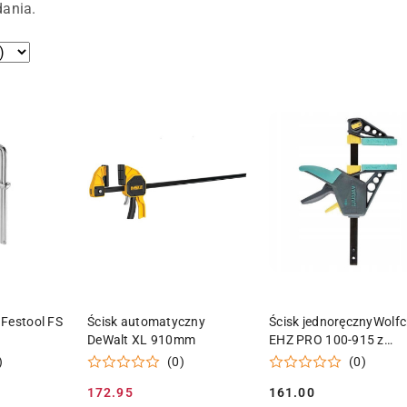
dania.
 KOSZYKA
DODAJ DO KOSZYKA
DODAJ DO KOSZY
Festool FS
Ścisk automatyczny
Ścisk jednoręcznyWolfc
DeWalt XL 910mm
EHZ PRO 100-915 z
funkcją rozpierania
)
(0)
(0)
172.95
161.00
Cena
Cena: