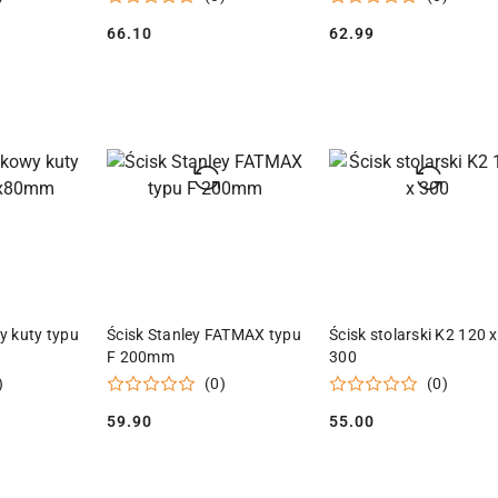
66.10
62.99
Cena:
Cena:
 KOSZYKA
DODAJ DO KOSZYKA
DODAJ DO KOSZY
y kuty typu
Ścisk Stanley FATMAX typu
Ścisk stolarski K2 120 x
F 200mm
300
)
(0)
(0)
59.90
55.00
Cena:
Cena: