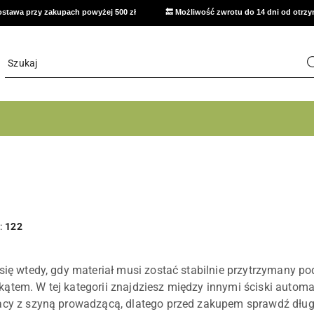
stawa przy zakupach powyżej 500 zł
🔙 Możliwość zwrotu do 14 dni od otrz
:
122
się wtedy, gdy materiał musi zostać stabilnie przytrzymany pod
ątem. W tej kategorii znajdziesz między innymi ściski automat
acy z szyną prowadzącą, dlatego przed zakupem sprawdź dług