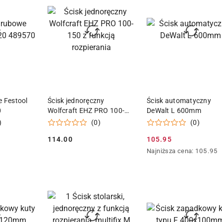
dni
przed
obniżką
 KOSZYKA
DODAJ DO KOSZYKA
DODAJ DO KOSZY
e Festool
Ścisk jednoręczny
Ścisk automatyczny
0
Wolfcraft EHZ PRO 100-
DeWalt L 600mm
150 z funkcją rozpierania
)
(0)
(0)
114.00
105.95
Cena:
Cena
Najniższa
Najniższa cena:
105.95
promocyjna:
cena
z
30
dni
przed
obniżką