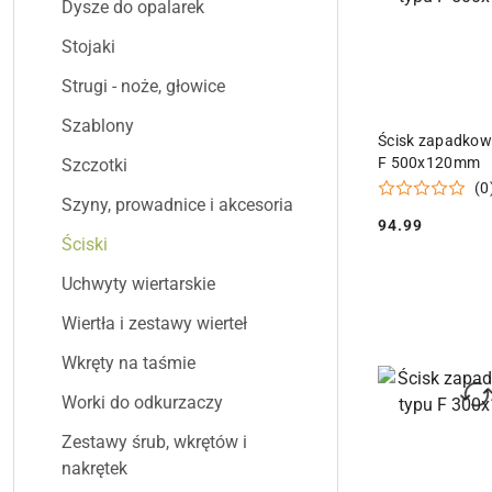
Dysze do opalarek
Stojaki
Strugi - noże, głowice
Szablony
DODAJ DO
Ścisk zapadkow
F 500x120mm
Szczotki
(0
Szyny, prowadnice i akcesoria
94.99
Cena:
Ściski
Uchwyty wiertarskie
Wiertła i zestawy wierteł
Wkręty na taśmie
Worki do odkurzaczy
Zestawy śrub, wkrętów i
nakrętek