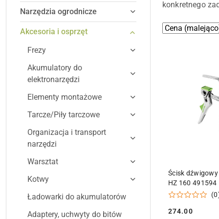
konkretnego za
Narzędzia ogrodnicze
Zastosowano
Sortuj
Akcesoria i osprzęt
według
sortowanie:
Frezy
Cena
(malejąco).
Akumulatory do
elektronarzędzi
Elementy montażowe
Tarcze/Piły tarczowe
Organizacja i transport
narzędzi
Warsztat
DODAJ DO
Ścisk dźwigowy 
Kotwy
HZ 160 491594
(0
Ładowarki do akumulatorów
274.00
Adaptery, uchwyty do bitów
Cena: