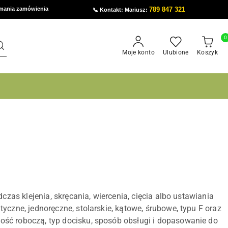
ymania zamówienia
789 847 321
📞 Kontakt: Mariusz:
0
Moje konto
Ulubione
Koszyk
czas klejenia, skręcania, wiercenia, cięcia albo ustawiania
yczne, jednoręczne, stolarskie, kątowe, śrubowe, typu F oraz
ość roboczą, typ docisku, sposób obsługi i dopasowanie do