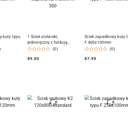
 KOSZYKA
DODAJ DO KOSZYKA
DODAJ DO KOSZY
y kuty typu
1 Ścisk stolarski,
Ścisk zapadkowy kuty 
jednoręczny z funkcją
F 400x100mm
rozpierania, multifix M 300
)
(0)
(0)
89.00
87.99
Cena:
Cena: