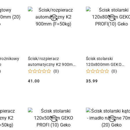
 KOSZYKA
DODAJ DO KOSZYKA
DODAJ DO KOSZY
arożnikowy
Ścisk/rozpieracz
Ścisk stolarski
o
automatyczny K2 900mm
120x800mm GEKO
(F=50kg)
PROFI(10) Geko
)
(0)
(0)
41.00
35.99
Cena:
Cena: