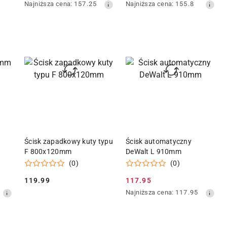
Najniższa
Najniższa
Najniższa cena:
157.25
Najniższa cena:
155.8
promocyjna:
promocyjna:
cena
cena
z
z
30
30
dni
dni
przed
przed
obniżką
obniżką
KA
DODAJ DO KOSZYKA
DODAJ DO KOSZYKA
Ścisk zapadkowy kuty typu
Ścisk automatyczny
F 800x120mm
DeWalt L 910mm
(0)
(0)
119.99
117.95
Cena:
Cena
Najniższa
Najniższa cena:
117.95
promocyjna:
cena
z
30