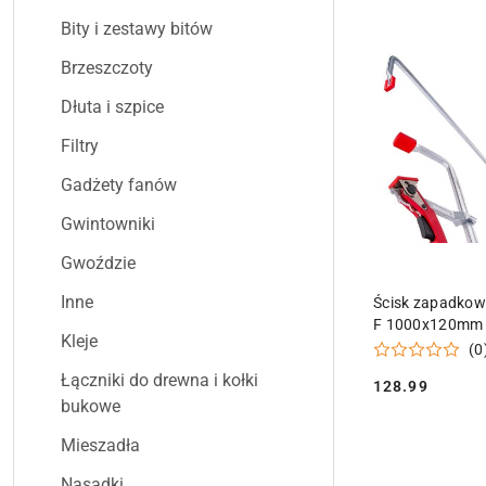
Bity i zestawy bitów
Brzeszczoty
Dłuta i szpice
Filtry
Gadżety fanów
Gwintowniki
Gwoździe
DODAJ DO
Inne
Ścisk zapadkow
F 1000x120mm
Kleje
(0
Łączniki do drewna i kołki
128.99
Cena:
bukowe
Mieszadła
Nasadki