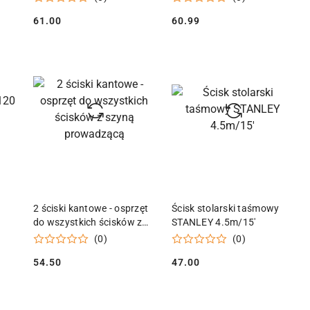
61.00
60.99
Cena:
Cena:
KA
DODAJ DO KOSZYKA
DODAJ DO KOSZYKA
2 ściski kantowe - osprzęt
Ścisk stolarski taśmowy
do wszystkich ścisków z
STANLEY 4.5m/15'
szyną prowadzącą
(0)
(0)
54.50
47.00
Cena:
Cena: