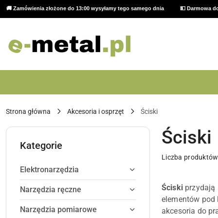
🚚 Zamówienia złożone do 13:00 wysyłamy tego samego dnia
💵 Darmowa do
Przejdź do treści głównej
Przejdź do wyszukiwarki
Przejdź do moje konto
Przejdź do menu głównego
Przejdź do stopki
Strona główna
Akcesoria i osprzęt
Ściski
Ściski
Kategorie
Liczba produktów
Elektronarzędzia
Ściski
przydają 
Narzędzia ręczne
elementów pod k
Narzędzia pomiarowe
akcesoria do pr