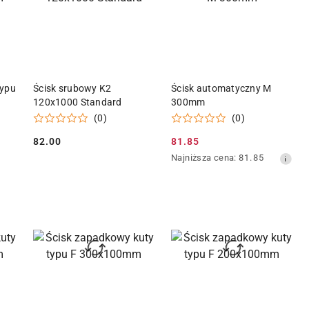
KA
DODAJ DO KOSZYKA
DODAJ DO KOSZYKA
typu
Ścisk srubowy K2
Ścisk automatyczny M
120x1000 Standard
300mm
(0)
(0)
82.00
81.85
Cena:
Cena
Najniższa
Najniższa cena:
81.85
promocyjna:
cena
z
30
dni
przed
obniżką