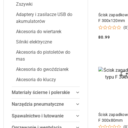
Zszywki
DODAJ DO
Adaptery i zasilacze USB do
Ścisk zapadkow
F 300x120mm
akumulatorów
(0
Akcesoria do wiertarek
80.99
Cena:
Silniki elektryczne
Akcesoria do pistoletów do
mas
Akcesoria do gwoździarek
Akcesoria do kluczy
Materiały ścierne i polerskie
Narzędzia pneumatyczne
DODAJ DO
Ścisk zapadkow
Spawalnictwo i lutowanie
F 300x80mm
(0
Ogrzewanie i wentylacja