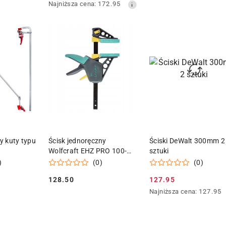
Najniższa
Najniższa cena:
172.95
promocyjna:
cena
z
30
dni
przed
obniżką
 KOSZYKA
DODAJ DO KOSZYKA
DODAJ DO KOSZY
y kuty typu
Ścisk jednoręczny
Ściski DeWalt 300mm 2
Wolfcraft EHZ PRO 100-
sztuki
300 z funkcją rozpierania
)
(0)
(0)
128.50
127.95
Cena:
Cena
Najniższa
Najniższa cena:
127.95
promocyjna:
cena
z
30