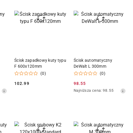
dni
przed
obniżką
KA
DODAJ DO KOSZYKA
DODAJ DO KOSZYKA
Ścisk zapadkowy kuty typu
Ścisk automatyczny
F 600x120mm
DeWalt L 300mm
(0)
(0)
102.99
98.55
Cena:
Cena
Najniższa
Najniższa cena:
98.55
promocyjna:
cena
z
30
dni
przed
obniżką