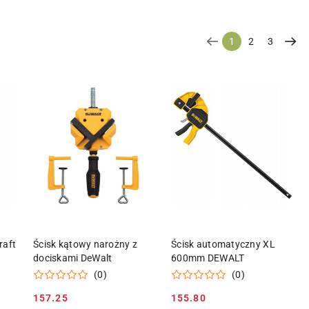
1
2
3
KA
DODAJ DO KOSZYKA
DODAJ DO KOSZYKA
raft
Ścisk kątowy narożny z
Ścisk automatyczny XL
dociskami DeWalt
600mm DEWALT
(0)
(0)
157.25
155.80
Cena
Cena