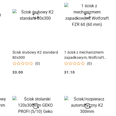
KA
DODAJ DO KOSZYKA
DODAJ DO KOSZYKA
Ścisk śrubowy K2 standard
1 ścisk z mechanizmem
80x300
zapadkowym, Wolfcraft
FZR 60 (60 mm)
(0)
(0)
33.00
31.10
Cena:
Cena: