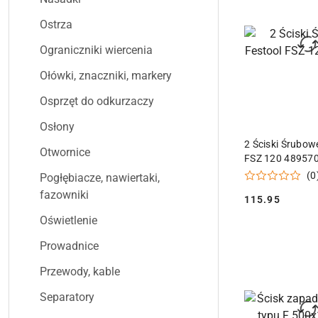
Ostrza
Ograniczniki wiercenia
Ołówki, znaczniki, markery
Osprzęt do odkurzaczy
Osłony
DODAJ DO
2 Ściski Śrubow
Otwornice
FSZ 120 48957
(0
Pogłębiacze, nawiertaki,
fazowniki
115.95
Cena:
Oświetlenie
Prowadnice
Przewody, kable
Separatory