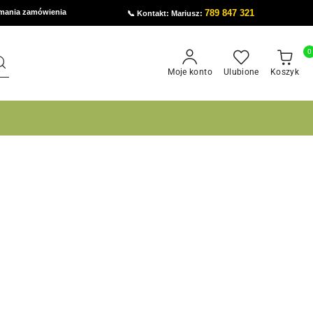
ymania zamówienia
789 847 321
📞 Kontakt: Mariusz:
0
Moje konto
Ulubione
Koszyk