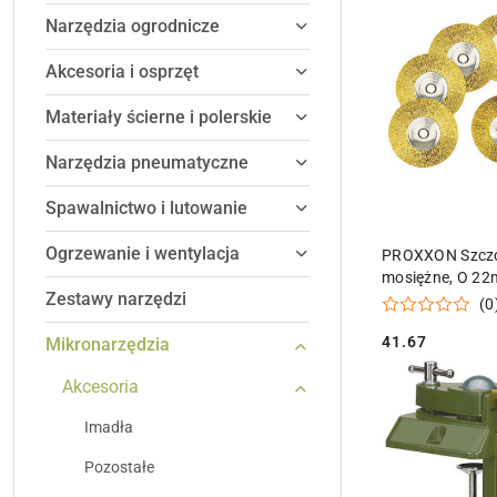
(malejąco).
Narzędzia ogrodnicze
Akcesoria i osprzęt
Materiały ścierne i polerskie
Narzędzia pneumatyczne
Spawalnictwo i lutowanie
DODAJ DO
Ogrzewanie i wentylacja
PROXXON Szczo
mosiężne, O 22
Zestawy narzędzi
części
(0
41.67
Mikronarzędzia
Cena:
Akcesoria
Imadła
Pozostałe