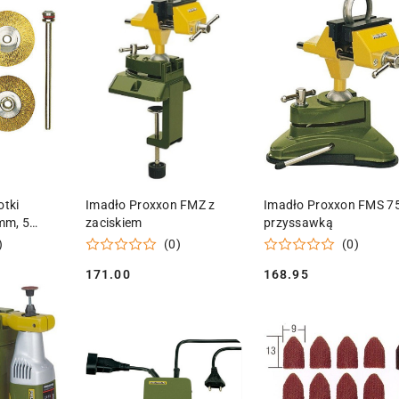
 KOSZYKA
DODAJ DO KOSZYKA
DODAJ DO KOSZY
tki
Imadło Proxxon FMZ z
Imadło Proxxon FMS 75
mm, 5
zaciskiem
przyssawką
)
(0)
(0)
171.00
168.95
Cena:
Cena: