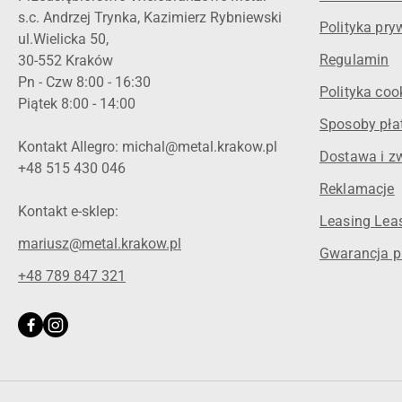
s.c. Andrzej Trynka, Kazimierz Rybniewski
Polityka pry
ul.Wielicka 50,
Regulamin
30-552 Kraków
Pn - Czw 8:00 - 16:30
Polityka coo
Piątek 8:00 - 14:00
Sposoby pła
Kontakt Allegro: michal@metal.krakow.pl
Dostawa i z
+48 515 430 046
Reklamacje
Kontakt e-sklep:
Leasing Leas
mariusz@metal.krakow.pl
Gwarancja p
+48 789 847 321