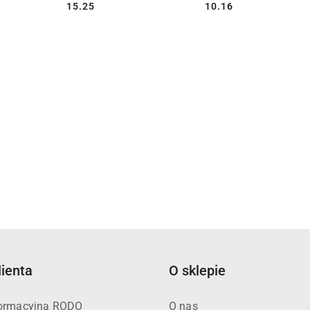
15.25
10.16
Cena:
Cena:
lienta
O sklepie
formacyjna RODO
O nas