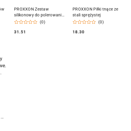
KA
DODAJ DO KOSZYKA
DODAJ DO KOSZYKA
ów
PROXXON Zestaw
PROXXON Piłki tnące ze
silikonowy do polerowania,
stali sprężystej
5 części
(0)
(0)
31.51
18.30
Cena:
Cena:
KA
.