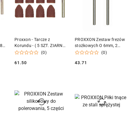
KA
DODAJ DO KOSZYKA
DODAJ DO KOSZYKA
Proxxon - Tarcze z
PROXXON Zestaw frezów
 80,
Korundu - ( 5 SZT. ZIARNO
stożkowych O 6mm, 2
80, 5 SZT. ZIARNO 150 Z
sztuki
(0)
(0)
UCHWYTEM)
61.50
43.71
Cena:
Cena: