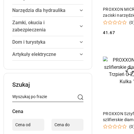
DODAJ DO
PROXXON MIC
Narzędzia dla hydraulika
zaciski narzędzi
Zamki, okucia i
(0
zabezpieczenia
41.67
Cena:
Dom i turystyka
Artykuły elektryczne
Szukaj
Cena
DODAJ DO
PROXXON Sztyf
szlifierskie dia
Trzpień O 2,35 
(0
1,0