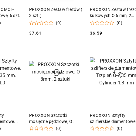
 KOSZYKA
DODAJ DO KOSZYKA
DODAJ DO KOSZY
ROMOT-
PROXXON Zestaw frezów (
PROXXON Zestaw frez
owe, 6 szt.
3 szt.)
kulkowych O 6 mm, 2
sztuki
)
(0)
(0)
37.61
36.59
Cena:
Cena:
 KOSZYKA
DODAJ DO KOSZYKA
DODAJ DO KOSZY
ty
PROXXON Szczotki
PROXXON Sztyfty
mentowe.
mosiężne pędzlowe, O
szlifierskie diamentowe
mm. Kulka
8mm, 2 sztukii
Trzpień O 2,35 mm.
)
(0)
(0)
Cylinder 1,8 mm