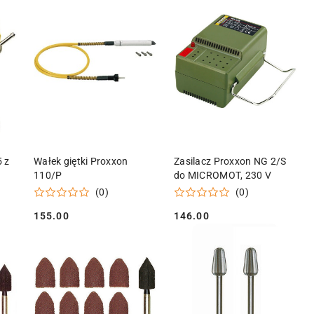
KA
DODAJ DO KOSZYKA
DODAJ DO KOSZYKA
 z
Wałek giętki Proxxon
Zasilacz Proxxon NG 2/S
110/P
do MICROMOT, 230 V
(0)
(0)
155.00
146.00
Cena:
Cena: