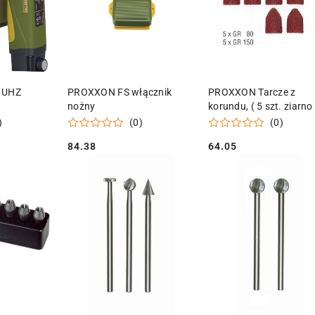
 KOSZYKA
DODAJ DO KOSZYKA
DODAJ DO KOSZY
n UHZ
PROXXON FS włącznik
PROXXON Tarcze z
nożny
korundu, ( 5 szt. ziarno
5 szt. ziarno 150 z
)
(0)
(0)
uchwytem)
84.38
64.05
Cena:
Cena: