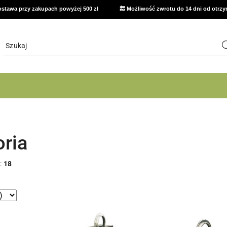
stawa przy zakupach powyżej 500 zł
🔙 Możliwość zwrotu do 14 dni od otrz
ria
:
18