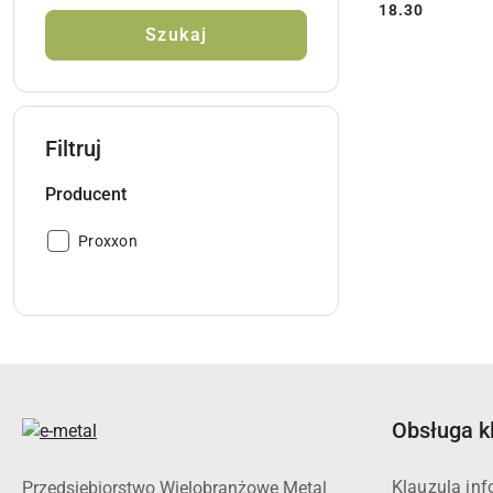
18.30
Cena:
Szukaj
Filtruj
Producent
Producent:
Proxxon
Obsługa k
Klauzula in
Przedsiębiorstwo Wielobranżowe Metal