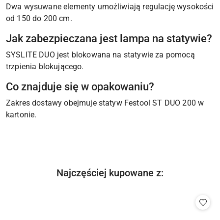
Dwa wysuwane elementy umożliwiają regulację wysokości
od 150 do 200 cm.
Jak zabezpieczana jest lampa na statywie?
SYSLITE DUO jest blokowana na statywie za pomocą
trzpienia blokującego.
Co znajduje się w opakowaniu?
Zakres dostawy obejmuje statyw Festool ST DUO 200 w
kartonie.
Produkty
Najczęściej kupowane z:
Pomiń karuzelę produktów
o
statusie: