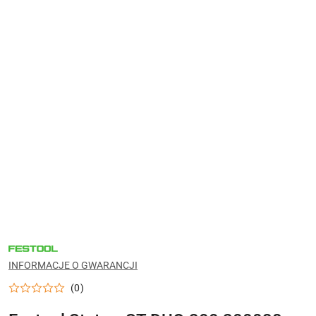
NARZĘDZIA
FESTOOL
DO
INFORMACJE O GWARANCJI
WARSZTATU,
MONTAŻU
(0)
I
PRAC
WYKOŃCZENIOWYCH