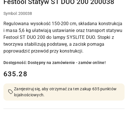
Festool Statyw ST DUO 200 200038
Symbol:
200038
Regulowana wysokość 150-200 cm, składana konstrukcja
i masa 5,6 kg ułatwiają ustawianie oraz transport statywu
Festool ST DUO 200 do lampy SYSLITE DUO. Stopki z
tworzywa stabilizują podstawę, a zacisk pomaga
poprowadzić przewód przy konstrukcji.
Dostępność:
Dostępny na zamówienie - zamów online!
cena:
635.28
Zarejestruj się, aby otrzymać za ten zakup 635 punktów
lojalnościowych.