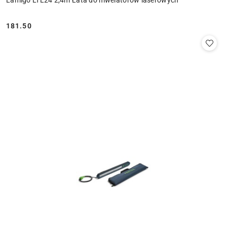
Lamigo LTL24 2,4m Łata do niwelatorów laserowych
181.50
Cena: