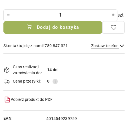
Ilość
szt.
Dodaj do koszyka
Skontaktuj się z nami! 789 847 321
Zostaw telefon
Dostępność
i
Czas realizacji
14 dni
Wyślij
dostawa
zamówienia do:
Cena przesyłki:
0
Pobierz produkt do PDF
EAN:
4014549239759