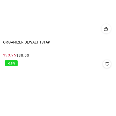
ORGANIZER DEWALT TSTAK
133.95
188.00
Cena
Cena
promocyjna:
przed
-28%
promocją: