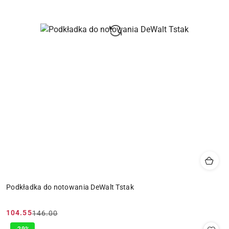
Podkładka do notowania DeWalt Tstak
104.55
146.00
Cena
Cena