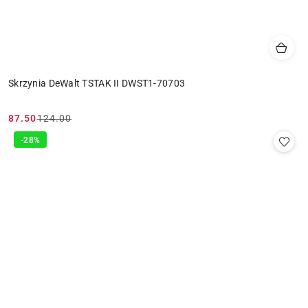
Skrzynia DeWalt TSTAK II DWST1-70703
87.50
124.00
Cena
Cena
promocyjna:
przed
-28%
promocją: