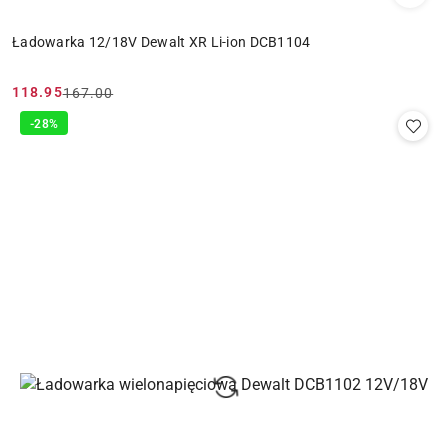
Ładowarka 12/18V Dewalt XR Li-ion DCB1104
118.95
167.00
Cena
Cena
promocyjna:
przed
-28%
promocją: