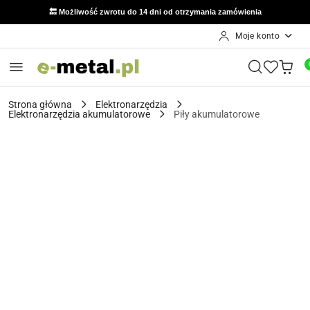
🔙 Możliwość zwrotu do 14 dni od otrzymania zamówienia
Moje konto
Przejdź do treści głównej
Przejdź do wyszukiwarki
Przejdź do moje konto
Przejdź do menu głównego
Przejdź do opisu produktu
Przejdź do stopki
Strona główna
Elektronarzędzia
Elektronarzędzia akumulatorowe
Piły akumulatorowe