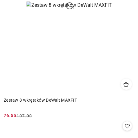
Zestaw 8 wkrętaków DeWalt MAXFIT
76.55
107.00
Cena
Cena
promocyjna:
przed
promocją: