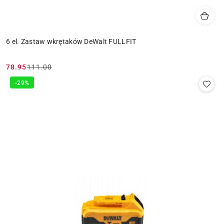
6 el. Zastaw wkrętaków DeWalt FULLFIT
78.95
111.00
Cena
Cena
promocyjna:
przed
-29%
promocją: