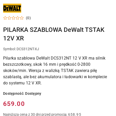
NARZĘDZIA
I
ELEKTRONARZĘDZIA
DEWALT
(0)
DO
WARSZTATU,
DOMU
PILARKA SZABLOWA DeWalt TSTAK
I
PRAC
12V XR
MONTAŻOWYCH
Symbol:
DCS312NT-XJ
Pilarka szablowa DeWalt DCS312NT 12 V XR ma silnik
bezszczotkowy, skok 16 mm i prędkość 0-2800
skoków/min. Wersja z walizką TSTAK zawiera piłę
szablastą, ale bez akumulatora i ładowarki w komplecie
do systemu 12 V XR.
Dostępność:
Dostępny
Cena:
659.00
Najniższa cena z 30 dni przed promocją:
658.95