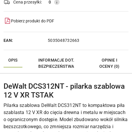
Cena przesyłki:
0
Pobierz produkt do PDF
EAN:
5035048732663
OPIS
INFORMACJE DOT.
OPINIE I
BEZPIECZEŃSTWA
OCENY (0)
DeWalt DCS312NT - pilarka szablowa
12 V XR TSTAK
Pilarka szablowa DeWalt DCS312NT to kompaktowa piła
szablasta 12 V XR do cięcia drewna i metalu w miejscach
o ograniczonym dostępie. Model zbudowano wokół silnika
bezszczotkowego, co zmniejsza rozmiar narzędzia i