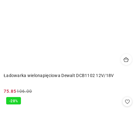
Ładowarka wielonapięciowa Dewalt DCB1102 12V/18V
75.85
106.00
Cena
Cena
promocyjna:
przed
-28%
promocją: