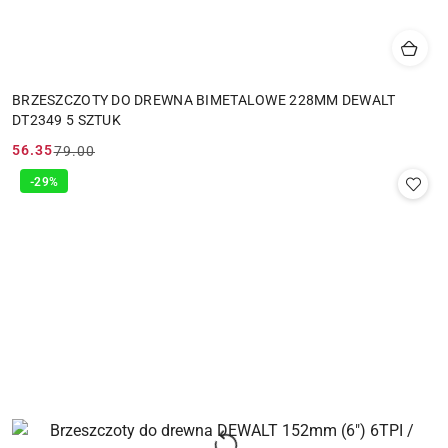
BRZESZCZOTY DO DREWNA BIMETALOWE 228MM DEWALT
DT2349 5 SZTUK
56.35
79.00
Cena
Cena
promocyjna:
przed
-29%
promocją: