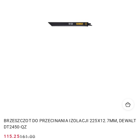
BRZESZCZOT DO PRZECINANIA IZOLACJI 225X12.7MM, DEWALT
DT2450-QZ
115.25
161.00
Cena
Cena