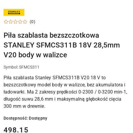
NARZĘDZIA
STANLEY,
ZESTAWY
(0)
I
AKCESORIA
DO
Piła szablasta bezszczotkowa
DOMU,
GARAŻU
STANLEY SFMCS311B 18V 28,5mm
I
WARSZTATU
V20 body w walizce
Symbol:
SFMCS311
Piła szablasta Stanley SFMCS311B V20 18 V to
bezszczotkowy model body w walizce, bez akumulatora i
ładowarki. Ma 2 zakresy prędkości 0-2300 / 0-3200 min-1,
długość suwu 28,6 mm i maksymalną głębokość cięcia
300 mm w drewnie.
Dostępność:
Dostępny
cena:
498.15