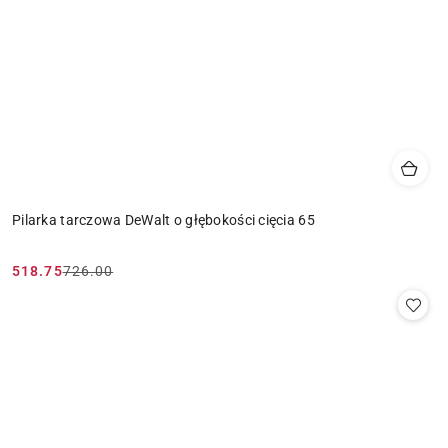
Pilarka tarczowa DeWalt o głębokości cięcia 65
518.75
726.00
Cena
Cena
promocyjna:
przed
promocją: