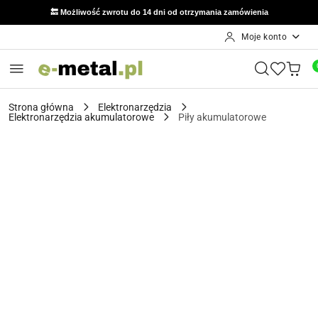
🔙 Możliwość zwrotu do 14 dni od otrzymania zamówienia
Moje konto
Przejdź do treści głównej
Przejdź do wyszukiwarki
Przejdź do moje konto
Przejdź do menu głównego
Przejdź do opisu produktu
Przejdź do stopki
Strona główna
Elektronarzędzia
Elektronarzędzia akumulatorowe
Piły akumulatorowe