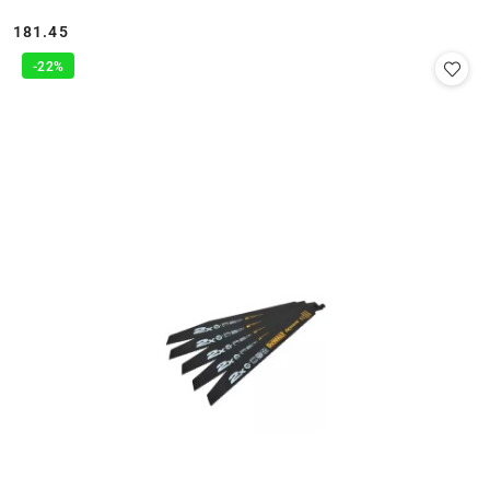
181.45
Cena:
-22%