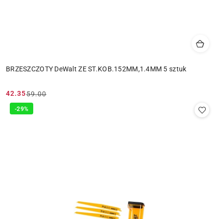
BRZESZCZOTY DeWalt ZE ST.KOB.152MM,1.4MM 5 sztuk
42.35
59.00
Cena
Cena
promocyjna:
przed
-29%
promocją: