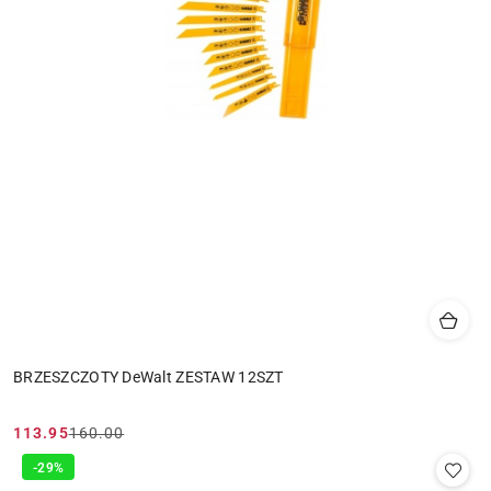
BRZESZCZOTY DeWalt ZESTAW 12SZT
113.95
160.00
Cena
Cena
promocyjna:
przed
-29%