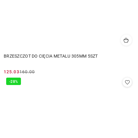
BRZESZCZOT DO CIĘCIA METALU 305MM 5SZT
125.03
160.00
Cena
Cena
promocyjna:
przed
-28%
promocją: