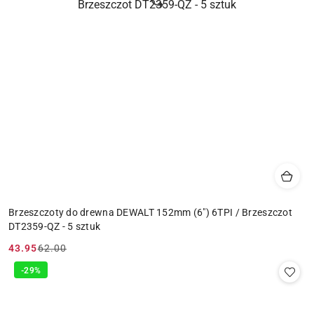
Brzeszczoty do drewna DEWALT 152mm (6") 6TPI / Brzeszczot
DT2359-QZ - 5 sztuk
43.95
62.00
Cena
Cena
promocyjna:
przed
-29%
promocją: