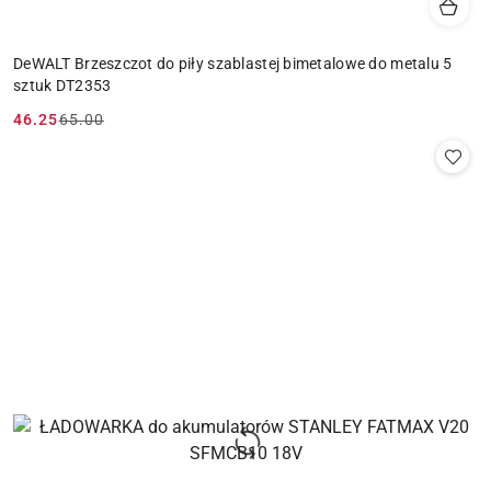
DeWALT Brzeszczot do piły szablastej bimetalowe do metalu 5
sztuk DT2353
46.25
65.00
Cena
Cena
promocyjna:
przed
promocją: