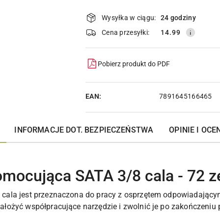
Dostępność
i
Wysyłka w ciągu:
24 godziny
dostawa
Cena przesyłki:
14.99
Pobierz produkt do PDF
EAN:
7891645166465
INFORMACJE DOT. BEZPIECZEŃSTWA
OPINIE I OCEN
mocująca SATA 3/8 cala - 72 z
cala jest przeznaczona do pracy z osprzętem odpowiadając
łożyć współpracujące narzędzie i zwolnić je po zakończeniu 