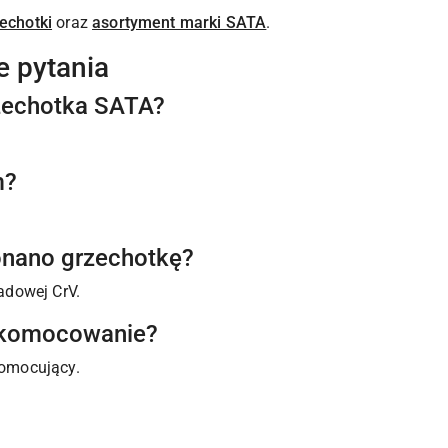
echotki
oraz
asortyment marki SATA
.
e pytania
zechotka SATA?
m?
onano grzechotkę?
adowej CrV.
bkomocowanie?
omocujący.