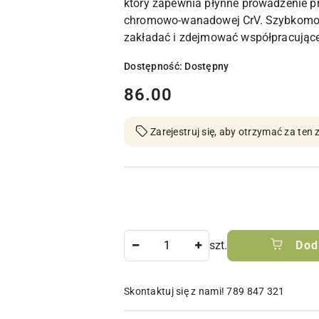
który zapewnia płynne prowadzenie pr
chromowo-wanadowej CrV. Szybkomo
zakładać i zdejmować współpracujące
Dostępność:
Dostępny
cena:
86.00
Zarejestruj się, aby otrzymać za te
Ilość
szt.
Dod
Skontaktuj się z nami! 789 847 321