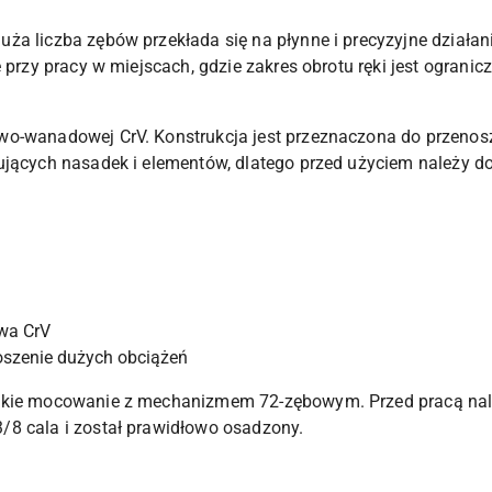
ża liczba zębów przekłada się na płynne i precyzyjne działa
 przy pracy w miejscach, gdzie zakres obrotu ręki jest ogranic
wo-wanadowej CrV. Konstrukcja jest przeznaczona do przeno
ujących nasadek i elementów, dlatego przed użyciem należy d
wa CrV
noszenie dużych obciążeń
bkie mocowanie z mechanizmem 72-zębowym. Przed pracą nale
/8 cala i został prawidłowo osadzony.