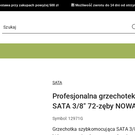
stawa przy zakupach powyżej 500 zł
🔙 Możliwość zwrotu do 14 dni od otrz
NAZWA
SATA
PRODUCENTA:
Profesjonalna grzechote
SATA 3/8" 72-zęby NOW
Symbol:
12971G
Grzechotka szybkomocująca SATA 3/