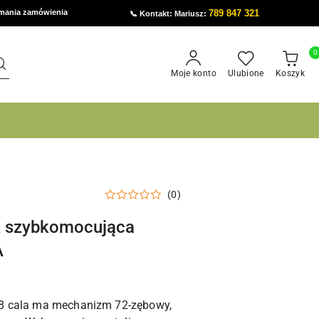
ymania zamówienia
789 847 321
📞 Kontakt: Mariusz:
0
Moje konto
Ulubione
Koszyk
(0)
k szybkomocująca
A
8 cala ma mechanizm 72-zębowy,