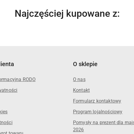
Produkty
Najczęściej kupowane z:
o
statusie:
lienta
O sklepie
formacyjna RODO
O nas
watności
Kontakt
Formularz kontaktowy
kies
Program lojalnościowy
tności
Pomysły na prezent dla maj
2026
wrot towaru