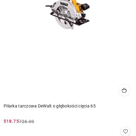
Pilarka tarczowa DeWalt o głębokości cięcia 65
518.75
726.00
Cena
Cena
promocyjna:
przed