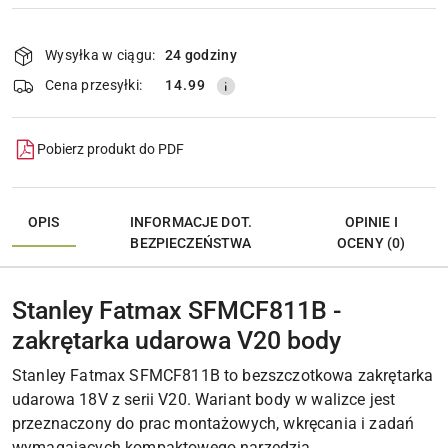
Dostępność
i
Wysyłka w ciągu:
24 godziny
Wyślij
dostawa
Cena przesyłki:
14.99
Pobierz produkt do PDF
OPIS
INFORMACJE DOT.
OPINIE I
BEZPIECZEŃSTWA
OCENY (0)
Stanley Fatmax SFMCF811B -
zakrętarka udarowa V20 body
Stanley Fatmax SFMCF811B to bezszczotkowa zakrętarka
udarowa 18V z serii V20. Wariant body w walizce jest
przeznaczony do prac montażowych, wkręcania i zadań
wymagających kompaktowego narzędzia