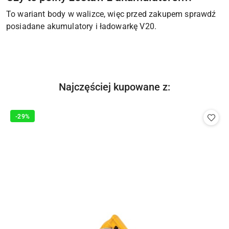
To wariant body w walizce, więc przed zakupem sprawdź
posiadane akumulatory i ładowarkę V20.
Produkty
Najczęściej kupowane z:
Pomiń karuzelę produktów
o
statusie:
-29%