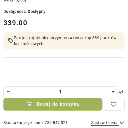
Dostępność:
Dostępny
cena:
339.00
Zarejestruj się, aby otrzymać za ten zakup 339 punktów
lojalnościowych.
Ilość
szt.
Dodaj do koszyka
Skontaktuj się z nami! 789 847 321
Zostaw telefon