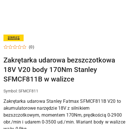
NARZĘDZIA
STANLEY,
ZESTAWY
(0)
I
AKCESORIA
DO
Zakrętarka udarowa bezszczotkowa
DOMU,
GARAŻU
18V V20 body 170Nm Stanley
I
WARSZTATU
SFMCF811B w walizce
Symbol:
SFMCF811
Zakrętarka udarowa Stanley Fatmax SFMCF811B V20 to
akumulatorowe narzędzie 18V z silnikiem
bezszczotkowym, momentem 170Nm, prędkością 0-2900
obr./min i udarem 0-3500 ud./min. Wariant body w walizce
waży 0,9kg.