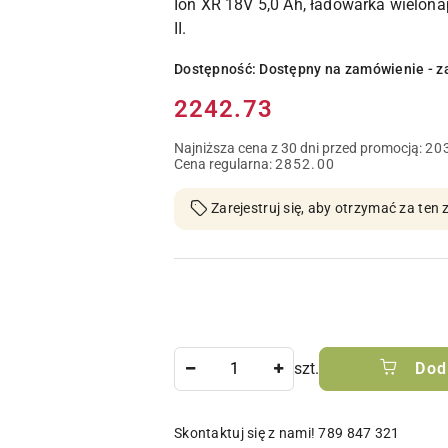
Ion XR 18V 5,0 Ah, ładowarka wielona
II.
Dostępność:
Dostępny na zamówienie - z
Cena:
2242.73
Najniższa cena z 30 dni przed promocją:
20
Cena regularna:
2852.00
Zarejestruj się, aby otrzymać za te
Ilość
szt.
Dod
Skontaktuj się z nami! 789 847 321