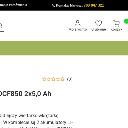
ymania zamówienia
789 847 321
📞 Kontakt: Mariusz:
0
Moje konto
Ulubione
Koszyk
(0)
DCF850 2x5,0 Ah
 łączy wiertarko-wkrętarkę
 W komplecie są 2 akumulatory Li-