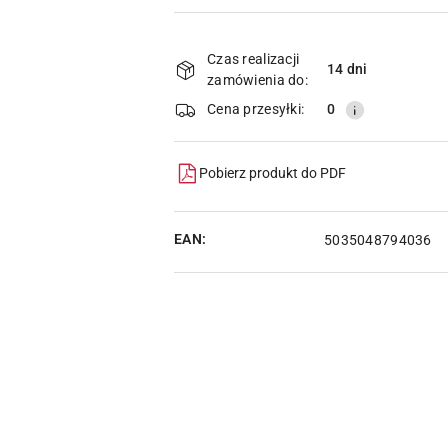
Dostępność
i
Czas realizacji
14 dni
zamówienia do:
dostawa
Cena przesyłki:
0
Pobierz produkt do PDF
EAN:
5035048794036