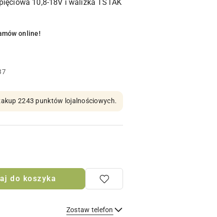
pięciowa 10,8-18V i walizka TSTAK
amów online!
37
n zakup 2243 punktów lojalnościowych.
aj do koszyka
Zostaw telefon