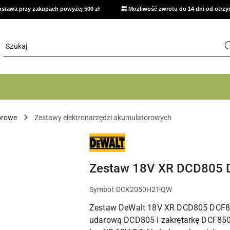
stawa przy zakupach powyżej 500 zł
🔙 Możliwość zwrotu do 14 dni od otrz
orowe
Zestawy elektronarzędzi akumulatorowych
NARZĘDZIA
I
ELEKTRONARZĘDZIA
DEWALT
Zestaw 18V XR DCD805 
DO
WARSZTATU,
DOMU
I
Symbol:
DCK2050H2T-QW
PRAC
MONTAŻOWYCH
Zestaw DeWalt 18V XR DCD805 DCF850
udarową DCD805 i zakrętarkę DCF850.