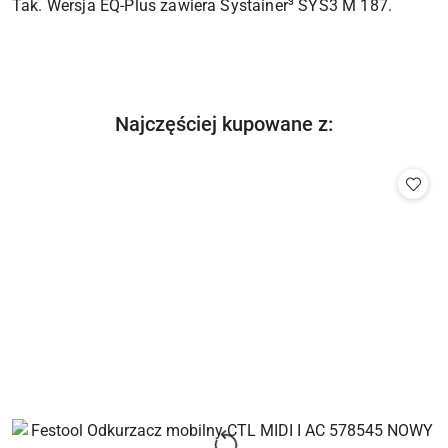
Tak. Wersja EQ-Plus zawiera Systainer³ SYS3 M 187.
Produkty
Najczęściej kupowane z:
Pomiń karuzelę produktów
o
statusie: