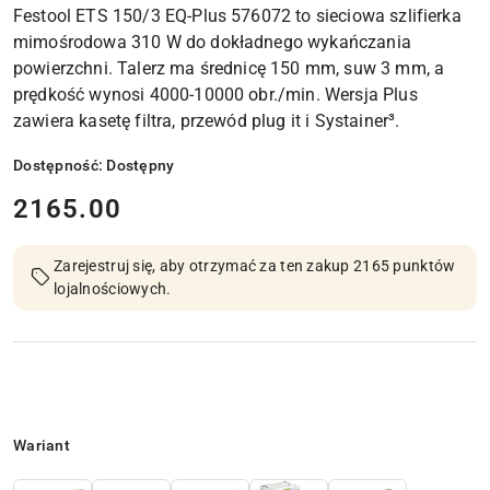
Festool ETS 150/3 EQ-Plus 576072 to sieciowa szlifierka
mimośrodowa 310 W do dokładnego wykańczania
powierzchni. Talerz ma średnicę 150 mm, suw 3 mm, a
prędkość wynosi 4000-10000 obr./min. Wersja Plus
zawiera kasetę filtra, przewód plug it i Systainer³.
Dostępność:
Dostępny
cena:
2165.00
Zarejestruj się, aby otrzymać za ten zakup 2165 punktów
lojalnościowych.
Wariant
Wariant