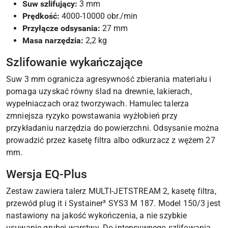
Suw szlifujący:
3 mm
Prędkość:
4000-10000 obr./min
Przyłącze odsysania:
27 mm
Masa narzędzia:
2,2 kg
Szlifowanie wykańczające
Suw 3 mm ogranicza agresywność zbierania materiału i
pomaga uzyskać równy ślad na drewnie, lakierach,
wypełniaczach oraz tworzywach. Hamulec talerza
zmniejsza ryzyko powstawania wyżłobień przy
przykładaniu narzędzia do powierzchni. Odsysanie można
prowadzić przez kasetę filtra albo odkurzacz z wężem 27
mm.
Wersja EQ-Plus
Zestaw zawiera talerz MULTI-JETSTREAM 2, kasetę filtra,
przewód plug it i Systainer³ SYS3 M 187. Model 150/3 jest
nastawiony na jakość wykończenia, a nie szybkie
usuwanie grubej warstwy. Do intensywnego szlifowania