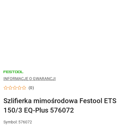
NARZĘDZIA
FESTOOL
DO
INFORMACJE O GWARANCJI
WARSZTATU,
MONTAŻU
(0)
I
PRAC
WYKOŃCZENIOWYCH
Szlifierka mimośrodowa Festool ETS
150/3 EQ-Plus 576072
Symbol:
576072