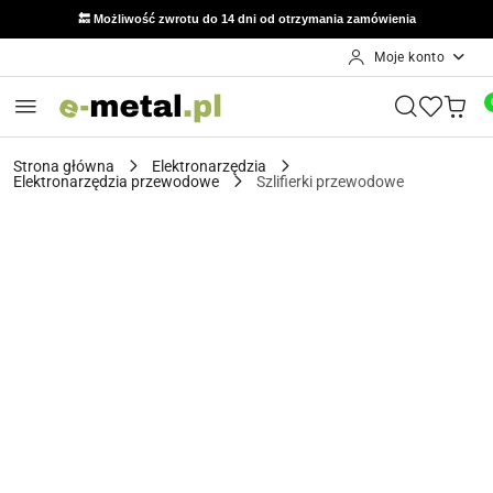
🔙 Możliwość zwrotu do 14 dni od otrzymania zamówienia
Moje konto
Przejdź do treści głównej
Przejdź do wyszukiwarki
Przejdź do moje konto
Przejdź do menu głównego
Przejdź do opisu produktu
Przejdź do stopki
Strona główna
Elektronarzędzia
Elektronarzędzia przewodowe
Szlifierki przewodowe