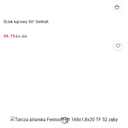
Ścisk kątowy 90° DeWalt
36.75
51.00
Cena
Cena
promocyjna:
przed
promocją: