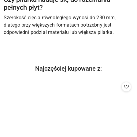
pełnych płyt?
Szerokość cięcia równoległego wynosi do 280 mm,
dlatego przy większych formatach potrzebny jest
odpowiedni podział materiału lub większa pilarka.
Produkty
Najczęściej kupowane z:
Pomiń karuzelę produktów
o
statusie: