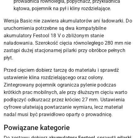
prowadnica równoległa, popychacz, przykładnica
kątowa, pojemnik na pył i kliny rozdzielające.
Wersja Basic nie zawiera akumulatorów ani ładowarki. Do
uruchomienia potrzebne są dwa kompatybilne
akumulatory Festool 18 V o zbliżonym stanie
naładowania. Szerokość cięcia równoległego 280 mm nie
zastąpi dużej stacjonarnej pilarki przy obróbce pełnych
płyt.
Przed cięciem dobierz tarczę do materiału i sprawdź
ustawienie klina rozdzielającego oraz osłony.
Zintegrowany pojemnik ogranicza pylenie podczas
krótkich prac mobilnych, ale przy dłuższym cięciu warto
podłączyć odkurzacz przez króciec 27 mm. Ustawienia
cyfrowe ułatwiają powtarzanie wymiaru, lecz materiał
nadal musi być prawidłowo oparty o prowadnicę.
Powiązane kategorie
Do zestawu dobierz
akumulatory Festool
, sprawdź
pilarki