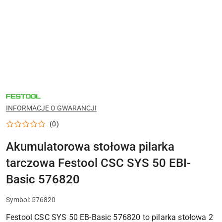
NARZĘDZIA
FESTOOL
DO
INFORMACJE O GWARANCJI
WARSZTATU,
MONTAŻU
(0)
I
PRAC
WYKOŃCZENIOWYCH
Akumulatorowa stołowa pilarka
tarczowa Festool CSC SYS 50 EBI-
Basic 576820
Symbol:
576820
Festool CSC SYS 50 EB-Basic 576820 to pilarka stołowa 2