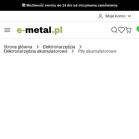
🔙 Możliwość zwrotu do 14 dni od otrzymania zamówienia
Moje konto
Przejdź do treści głównej
Przejdź do wyszukiwarki
Przejdź do moje konto
Przejdź do menu głównego
Przejdź do opisu produktu
Przejdź do stopki
Strona główna
Elektronarzędzia
Elektronarzędzia akumulatorowe
Piły akumulatorowe