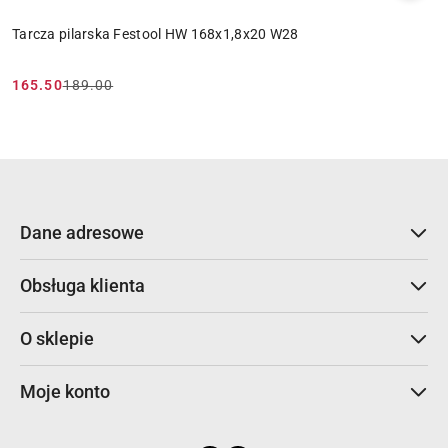
Tarcza pilarska Festool HW 168x1,8x20 W28
165.50
189.00
Cena
Cena
promocyjna:
przed
promocją:
Dane adresowe
Obsługa klienta
O sklepie
Moje konto