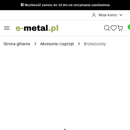
🔙 Możliwość zwrotu do 14 dni od otrzymania zamówienia
Moje konto
Przejdź do treści głównej
Przejdź do wyszukiwarki
Przejdź do moje konto
Przejdź do menu głównego
Przejdź do opisu produktu
Przejdź do stopki
Strona główna
Akcesoria i osprzęt
Brzeszczoty