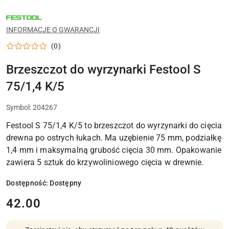
NARZĘDZIA
FESTOOL
DO
INFORMACJE O GWARANCJI
WARSZTATU,
MONTAŻU
(0)
I
PRAC
WYKOŃCZENIOWYCH
Brzeszczot do wyrzynarki Festool S
75/1,4 K/5
Symbol:
204267
Festool S 75/1,4 K/5 to brzeszczot do wyrzynarki do cięcia
drewna po ostrych łukach. Ma uzębienie 75 mm, podziałkę
1,4 mm i maksymalną grubość cięcia 30 mm. Opakowanie
zawiera 5 sztuk do krzywoliniowego cięcia w drewnie.
Dostępność:
Dostępny
cena:
42.00