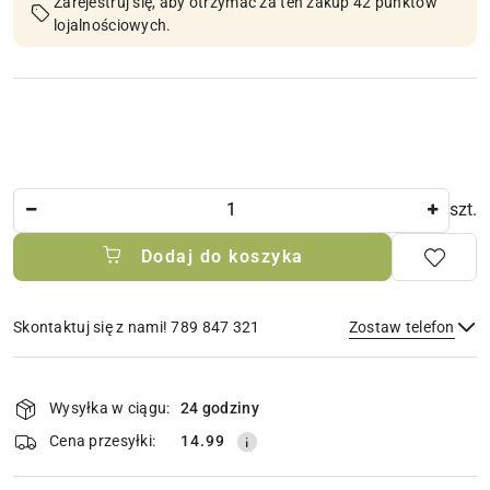
Zarejestruj się, aby otrzymać za ten zakup 42 punktów
lojalnościowych.
Ilość
szt.
Dodaj do koszyka
Skontaktuj się z nami! 789 847 321
Zostaw telefon
Dostępność
i
Wysyłka w ciągu:
24 godziny
Wyślij
dostawa
Cena przesyłki:
14.99