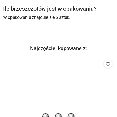
Ile brzeszczotów jest w opakowaniu?
W opakowaniu znajduje się 5 sztuk.
Produkty
Najczęściej kupowane z:
Pomiń karuzelę produktów
o
statusie: