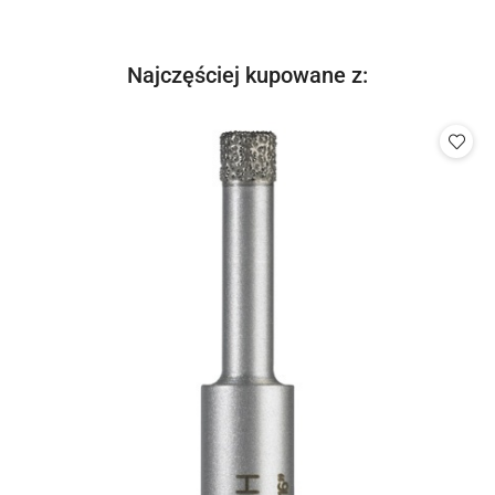
Produkty
Najczęściej kupowane z:
Pomiń karuzelę produktów
o
statusie: