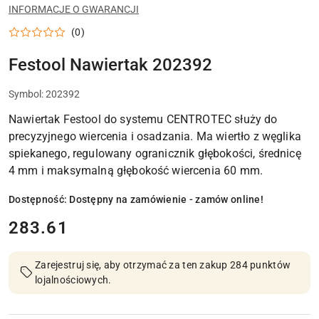
DO
INFORMACJE O GWARANCJI
WARSZTATU,
MONTAŻU
(0)
I
PRAC
WYKOŃCZENIOWYCH
Festool Nawiertak 202392
Symbol:
202392
Nawiertak Festool do systemu CENTROTEC służy do
precyzyjnego wiercenia i osadzania. Ma wiertło z węglika
spiekanego, regulowany ogranicznik głębokości, średnicę
4 mm i maksymalną głębokość wiercenia 60 mm.
Dostępność:
Dostępny na zamówienie - zamów online!
cena:
283.61
Zarejestruj się, aby otrzymać za ten zakup 284 punktów
lojalnościowych.