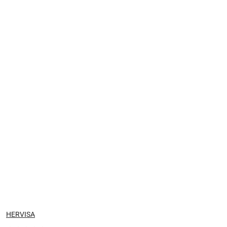
NAZWA
HERVISA
PRODUCENTA: