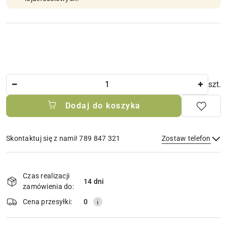
Ilość
szt.
Dodaj do koszyka
Skontaktuj się z nami! 789 847 321
Zostaw telefon
Dostępność
i
Czas realizacji
14 dni
Wyślij
dostawa
zamówienia do:
Cena przesyłki:
0