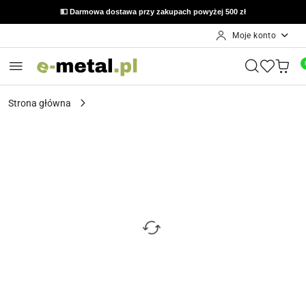
💵 Darmowa dostawa przy zakupach powyżej 500 zł
Moje konto
Przejdź do treści głównej
Przejdź do wyszukiwarki
Przejdź do moje konto
Przejdź do menu głównego
Przejdź do opisu produktu
Przejdź do stopki
Strona główna