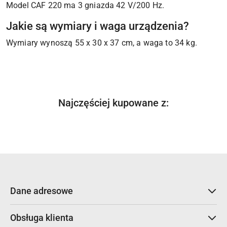
Model CAF 220 ma 3 gniazda 42 V/200 Hz.
Jakie są wymiary i waga urządzenia?
Wymiary wynoszą 55 x 30 x 37 cm, a waga to 34 kg.
Produkty
Najczęściej kupowane z:
Pomiń karuzelę produktów
o
statusie:
Dane adresowe
Obsługa klienta