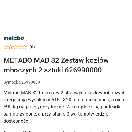
NARZĘDZIA
METABO,
ELEKTRONARZĘDZIA
(0)
I
OSPRZĘT
DO
METABO MAB 82 Zestaw kozłów
WARSZTATU
roboczych 2 sztuki 626990000
Symbol:
626990000
Metabo MAB 82 to zestaw 2 stalowych kozłów roboczych
z regulacją wysokości 615 - 820 mm i maks. obciążeniem
590 kg na pojedynczy kozioł. W komplecie są podkładki
samoprzylepne, a przy stanie 0 warto potwierdzić
dostępność.