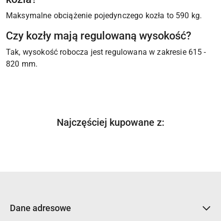
Maksymalne obciążenie pojedynczego kozła to 590 kg.
Czy kozły mają regulowaną wysokość?
Tak, wysokość robocza jest regulowana w zakresie 615 -
820 mm.
Produkty
Najczęściej kupowane z:
Pomiń karuzelę produktów
o
statusie:
Dane adresowe