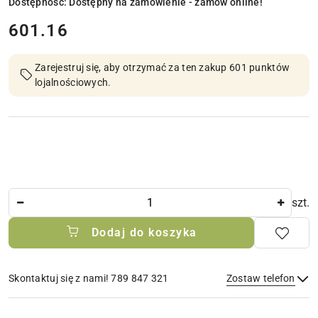
Dostępność:
Dostępny na zamówienie - zamów online!
cena:
601.16
Zarejestruj się, aby otrzymać za ten zakup 601 punktów
lojalnościowych.
Ilość
szt.
Dodaj do koszyka
Skontaktuj się z nami! 789 847 321
Zostaw telefon
Dostępność