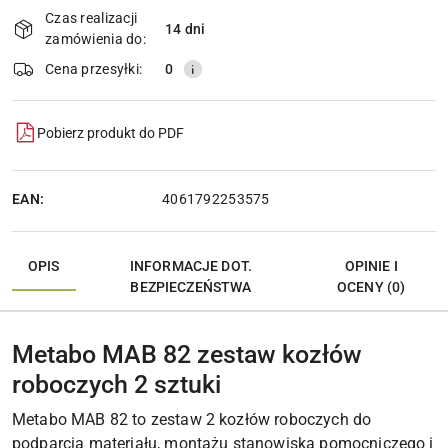
i
Czas realizacji
14 dni
Wyślij
dostawa
zamówienia do:
Cena przesyłki:
0
Pobierz produkt do PDF
EAN:
4061792253575
OPIS
INFORMACJE DOT.
OPINIE I
BEZPIECZEŃSTWA
OCENY (0)
Metabo MAB 82 zestaw kozłów
roboczych 2 sztuki
Metabo MAB 82 to zestaw 2 kozłów roboczych do
podparcia materiału, montażu stanowiska pomocniczego i