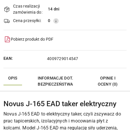
i
Czas realizacji
14 dni
Wyślij
dostawa
zamówienia do:
Cena przesyłki:
0
Pobierz produkt do PDF
EAN:
4009729014547
OPIS
INFORMACJE DOT.
OPINIE I
BEZPIECZEŃSTWA
OCENY (0)
Novus J-165 EAD taker elektryczny
Novus J-165 EAD to elektryczny taker, czyli zszywacz do
prac tapicerskich, izolacyjnych i mocowania płyt z
kolcami. Model J-165 EAD ma regulację siły uderzenia,