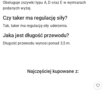
Obsługuje zszywki typu A, D oraz E w wymiarach
podanych wyżej.
Czy taker ma regulację siły?
Tak, taker ma regulację siły uderzenia.
Jaka jest długość przewodu?
Długość przewodu wynosi ponad 3,5 m.
Produkty
Najczęściej kupowane z:
Pomiń karuzelę produktów
o
statusie: