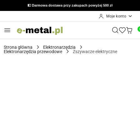
🔙 Możliwość zwrotu do 14 dni od otrzymania zamówienia
💵 Darmowa dostawa przy zakupach powyżej 500 zł
Moje konto
Przejdź do treści głównej
Przejdź do wyszukiwarki
Przejdź do moje konto
Przejdź do menu głównego
Przejdź do opisu produktu
Przejdź do stopki
Strona główna
Elektronarzędzia
Elektronarzędzia przewodowe
Zszywacze elektryczne