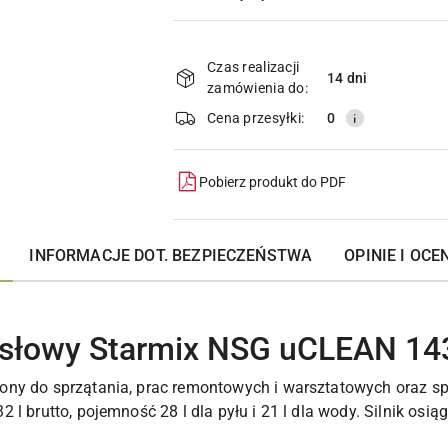
Dostępność
i
Czas realizacji
14 dni
zamówienia do:
dostawa
Cena przesyłki:
0
Pobierz produkt do PDF
INFORMACJE DOT. BEZPIECZEŃSTWA
OPINIE I OCEN
słowy Starmix NSG uCLEAN 14
ony do sprzątania, prac remontowych i warsztatowych oraz 
 l brutto, pojemność 28 l dla pyłu i 21 l dla wody. Silnik osi