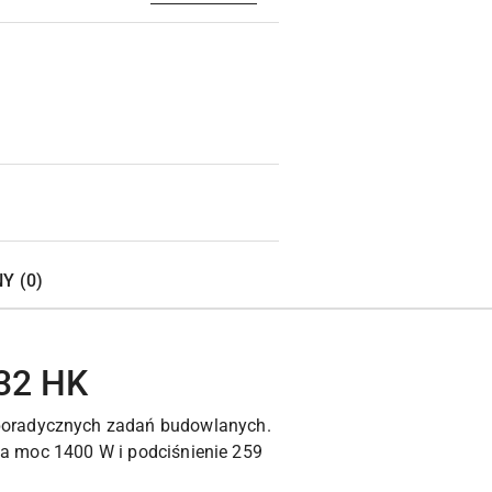
Wyślij
Y (0)
32 HK
sporadycznych zadań budowlanych.
ąga moc 1400 W i podciśnienie 259