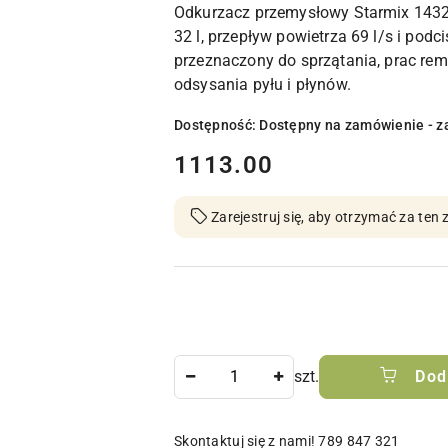
Odkurzacz przemysłowy Starmix 143
32 l, przepływ powietrza 69 l/s i podc
przeznaczony do sprzątania, prac re
odsysania pyłu i płynów.
Dostępność:
Dostępny na zamówienie - z
cena:
1113.00
Zarejestruj się, aby otrzymać za te
Ilość
szt.
Dod
Skontaktuj się z nami! 789 847 321