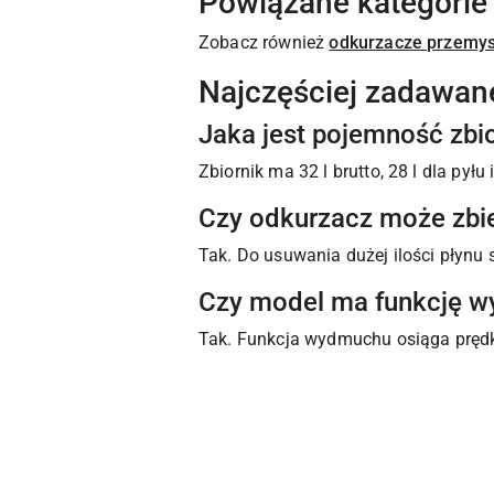
Powiązane kategorie
Zobacz również
odkurzacze przemy
Najczęściej zadawan
Jaka jest pojemność zb
Zbiornik ma 32 l brutto, 28 l dla pyłu 
Czy odkurzacz może zbie
Tak. Do usuwania dużej ilości płynu 
Czy model ma funkcję 
Tak. Funkcja wydmuchu osiąga pręd
Pomiń karuzelę produktów