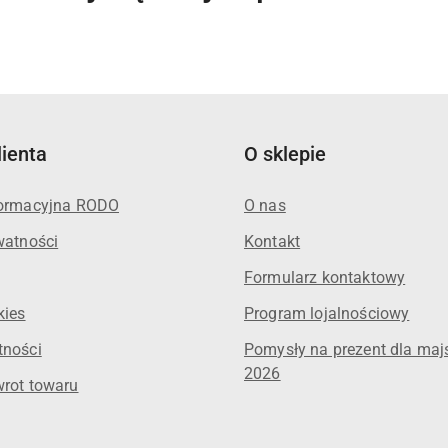
o
statusie:
lienta
O sklepie
formacyjna RODO
O nas
watności
Kontakt
Formularz kontaktowy
kies
Program lojalnościowy
tności
Pomysły na prezent dla maj
2026
wrot towaru