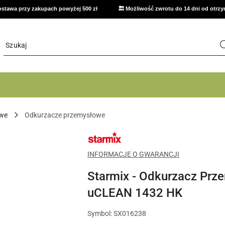
stawa przy zakupach powyżej 500 zł
🔙 Możliwość zwrotu do 14 dni od otrz
owe
Odkurzacze przemysłowe
NAZWA
PRODUCENTA:
STARMIX
INFORMACJE O GWARANCJI
Starmix - Odkurzacz Prz
uCLEAN 1432 HK
Symbol:
SX016238