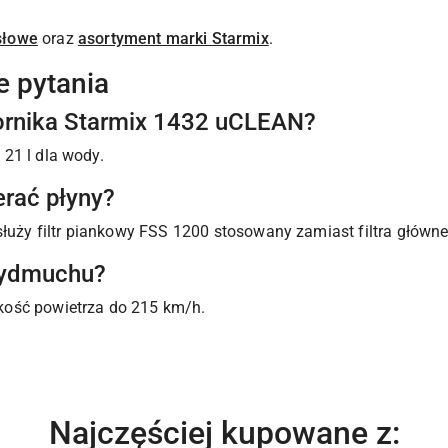
słowe
oraz
asortyment marki Starmix
.
e pytania
iornika Starmix 1432 uCLEAN?
i 21 l dla wody.
rać płyny?
służy filtr piankowy FSS 1200 stosowany zamiast filtra główn
wydmuchu?
kość powietrza do 215 km/h.
Produkty
Najczęściej kupowane z: