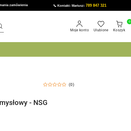
ymania zamówienia
789 847 321
📞 Kontakt: Mariusz:
0
Moje konto
Ulubione
Koszyk
(0)
emysłowy - NSG