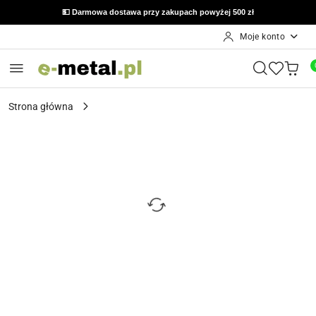
💵 Darmowa dostawa przy zakupach powyżej 500 zł
Moje konto
Przejdź do treści głównej
Przejdź do wyszukiwarki
Przejdź do moje konto
Przejdź do menu głównego
Przejdź do opisu produktu
Przejdź do stopki
Strona główna