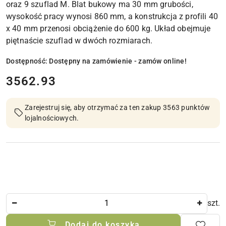
oraz 9 szuflad M. Blat bukowy ma 30 mm grubości,
wysokość pracy wynosi 860 mm, a konstrukcja z profili 40
x 40 mm przenosi obciążenie do 600 kg. Układ obejmuje
piętnaście szuflad w dwóch rozmiarach.
Dostępność:
Dostępny na zamówienie - zamów online!
cena:
3562.93
Zarejestruj się, aby otrzymać za ten zakup 3563 punktów
lojalnościowych.
Ilość
szt.
Dodaj do koszyka