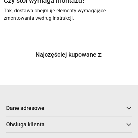
Czy stół wymaga montażu?
Tak, dostawa obejmuje elementy wymagające
zmontowania według instrukcji.
Produkty
Najczęściej kupowane z:
Pomiń karuzelę produktów
o
statusie:
Dane adresowe
Obsługa klienta