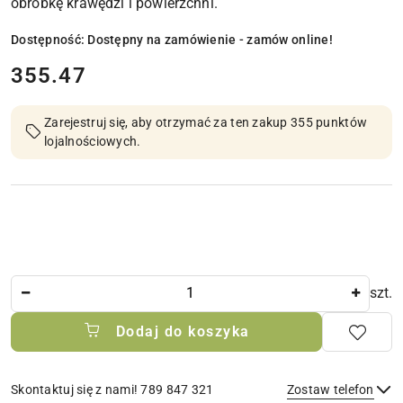
obróbkę krawędzi i powierzchni.
Dostępność:
Dostępny na zamówienie - zamów online!
cena:
355.47
Zarejestruj się, aby otrzymać za ten zakup 355 punktów
lojalnościowych.
Ilość
szt.
Dodaj do koszyka
Skontaktuj się z nami! 789 847 321
Zostaw telefon