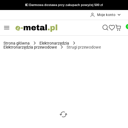
💵 Darmowa dostawa przy zakupach powyżej 500 zł
Moje konto
Przejdź do treści głównej
Przejdź do wyszukiwarki
Przejdź do moje konto
Przejdź do menu głównego
Przejdź do opisu produktu
Przejdź do stopki
Strona główna
Elektronarzędzia
Elektronarzędzia przewodowe
Strugi przewodowe