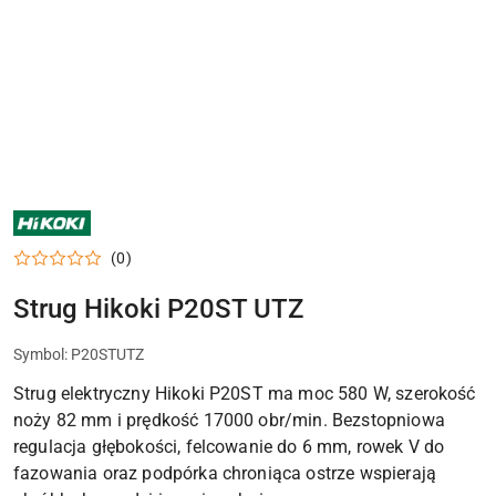
NARZĘDZIA
HIKOKI
DO
(0)
BETONU,
MONTAŻU,
CIĘCIA
Strug Hikoki P20ST UTZ
I
PRACY
TECHNICZNEJ
Symbol:
P20STUTZ
Strug elektryczny Hikoki P20ST ma moc 580 W, szerokość
noży 82 mm i prędkość 17000 obr/min. Bezstopniowa
regulacja głębokości, felcowanie do 6 mm, rowek V do
fazowania oraz podpórka chroniąca ostrze wspierają