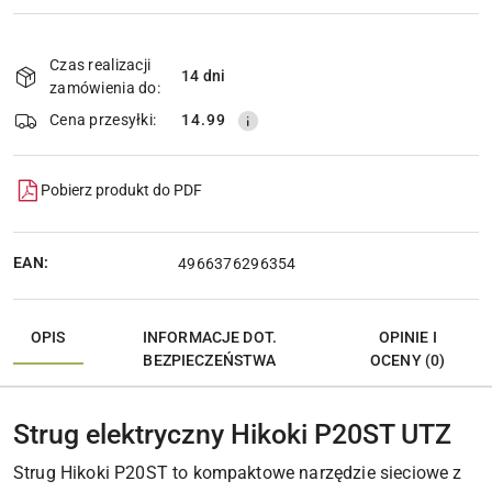
Dostępność
i
Czas realizacji
14 dni
Wyślij
dostawa
zamówienia do:
Cena przesyłki:
14.99
Pobierz produkt do PDF
EAN:
4966376296354
OPIS
INFORMACJE DOT.
OPINIE I
BEZPIECZEŃSTWA
OCENY (0)
Strug elektryczny Hikoki P20ST UTZ
Strug Hikoki P20ST to kompaktowe narzędzie sieciowe z