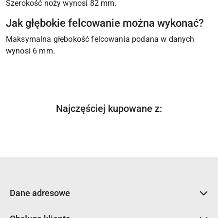
Szerokość noży wynosi 82 mm.
Jak głębokie felcowanie można wykonać?
Maksymalna głębokość felcowania podana w danych
wynosi 6 mm.
Produkty
Najczęściej kupowane z:
Pomiń karuzelę produktów
o
statusie:
Dane adresowe