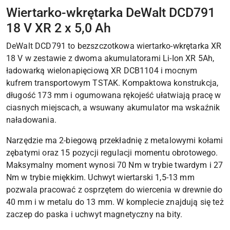
Wiertarko-wkrętarka DeWalt DCD791
18 V XR 2 x 5,0 Ah
DeWalt DCD791 to bezszczotkowa wiertarko-wkrętarka XR
18 V w zestawie z dwoma akumulatorami Li-Ion XR 5Ah,
ładowarką wielonapięciową XR DCB1104 i mocnym
kufrem transportowym TSTAK. Kompaktowa konstrukcja,
długość 173 mm i ogumowana rękojeść ułatwiają pracę w
ciasnych miejscach, a wsuwany akumulator ma wskaźnik
naładowania.
Narzędzie ma 2-biegową przekładnię z metalowymi kołami
zębatymi oraz 15 pozycji regulacji momentu obrotowego.
Maksymalny moment wynosi 70 Nm w trybie twardym i 27
Nm w trybie miękkim. Uchwyt wiertarski 1,5-13 mm
pozwala pracować z osprzętem do wiercenia w drewnie do
40 mm i w metalu do 13 mm. W komplecie znajdują się też
zaczep do paska i uchwyt magnetyczny na bity.