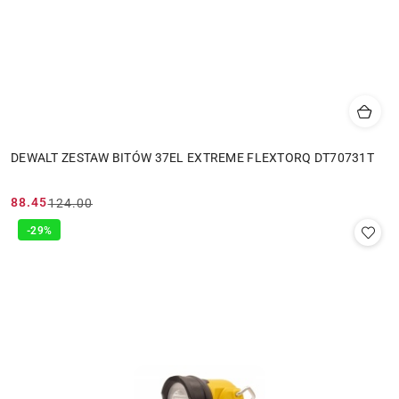
DEWALT ZESTAW BITÓW 37EL EXTREME FLEXTORQ DT70731T
88.45
124.00
Cena
Cena
promocyjna:
przed
-29%
promocją: