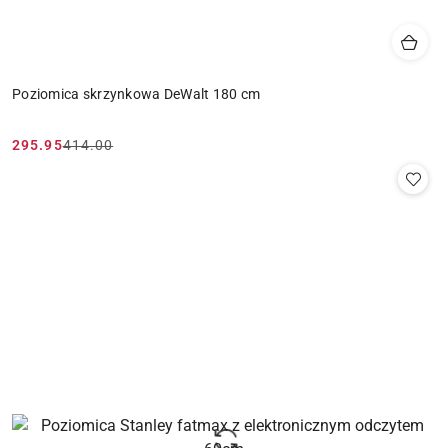
Poziomica skrzynkowa DeWalt 180 cm
295.95
414.00
Cena
Cena
promocyjna:
przed
promocją: