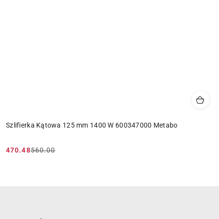
Szlifierka Kątowa 125 mm 1400 W 600347000 Metabo
470.48
560.00
Cena
Cena
promocyjna:
przed
promocją: