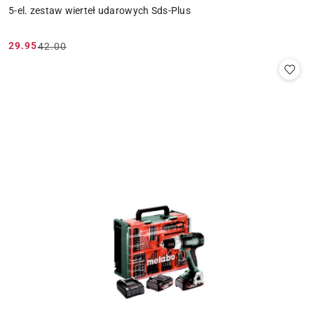
5-el. zestaw wierteł udarowych Sds-Plus
29.95
42.00
Cena
Cena
promocyjna:
przed
promocją: