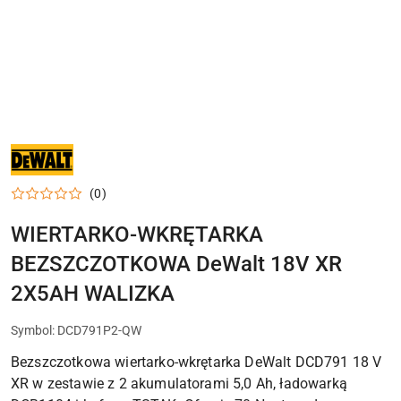
NARZĘDZIA
I
ELEKTRONARZĘDZIA
DEWALT
(0)
DO
WARSZTATU,
DOMU
WIERTARKO-WKRĘTARKA
I
PRAC
BEZSZCZOTKOWA DeWalt 18V XR
MONTAŻOWYCH
2X5AH WALIZKA
Symbol:
DCD791P2-QW
Bezszczotkowa wiertarko-wkrętarka DeWalt DCD791 18 V
XR w zestawie z 2 akumulatorami 5,0 Ah, ładowarką