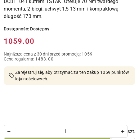
DCB1104 i kufrem TSTAK. Oferuje 70 Nm twardego
momentu, 2 biegi, uchwyt 1,5-13 mm i kompaktową
długość 173 mm.
Dostępność:
Dostępny
Cena:
1059.00
Najniższa cena z 30 dni przed promocją:
1059
Cena regularna:
1483.00
Zarejestruj się, aby otrzymać za ten zakup 1059 punktów
lojalnościowych.
Ilość
szt.