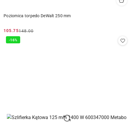
Poziomica torpedo DeWalt 250 mm
105.75
148.00
Cena
Cena
promocyjna:
przed
-16%
promocją: