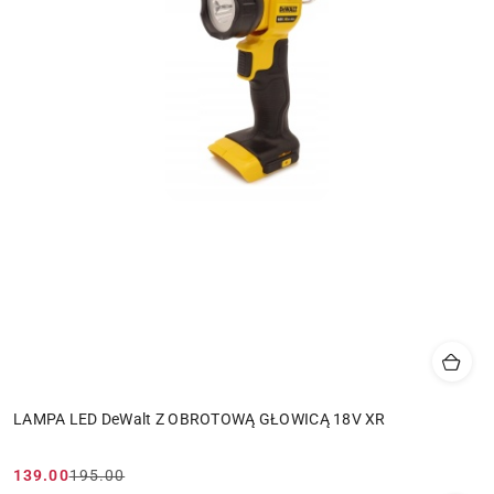
LAMPA LED DeWalt Z OBROTOWĄ GŁOWICĄ 18V XR
139.00
195.00
Cena
Cena