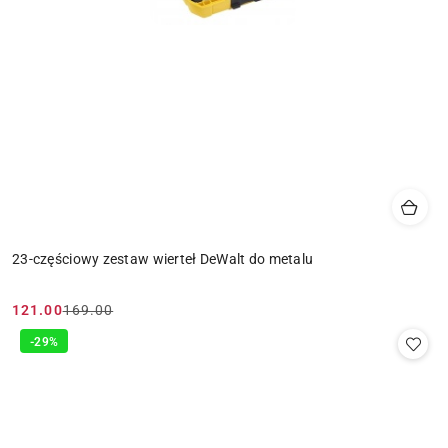
23-częściowy zestaw wierteł DeWalt do metalu
121.00
169.00
Cena
Cena
promocyjna:
przed
-29%
promocją: