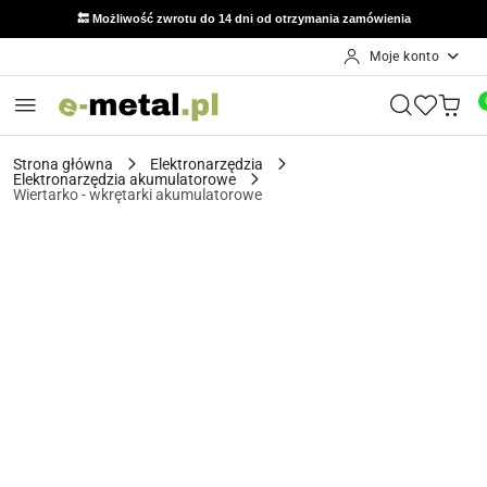
🔙 Możliwość zwrotu do 14 dni od otrzymania zamówienia
Moje konto
Przejdź do treści głównej
Przejdź do wyszukiwarki
Przejdź do moje konto
Przejdź do menu głównego
Przejdź do opisu produktu
Przejdź do stopki
Strona główna
Elektronarzędzia
Elektronarzędzia akumulatorowe
Wiertarko - wkrętarki akumulatorowe