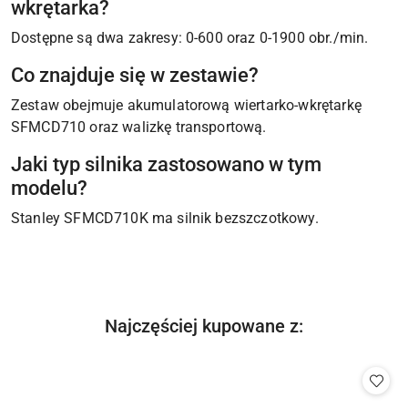
wkrętarka?
Dostępne są dwa zakresy: 0-600 oraz 0-1900 obr./min.
Co znajduje się w zestawie?
Zestaw obejmuje akumulatorową wiertarko-wkrętarkę
SFMCD710 oraz walizkę transportową.
Jaki typ silnika zastosowano w tym
modelu?
Stanley SFMCD710K ma silnik bezszczotkowy.
Produkty
Najczęściej kupowane z:
Pomiń karuzelę produktów
o
statusie: