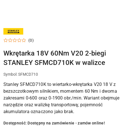
NARZĘDZIA
STANLEY,
ZESTAWY
(0)
I
AKCESORIA
DO
Wkrętarka 18V 60Nm V20 2-biegi
DOMU,
GARAŻU
STANLEY SFMCD710K w walizce
I
WARSZTATU
Symbol:
SFMCD710
Stanley SFMCD710K to wiertarko-wkrętarka V20 18 V z
bezszczotkowym silnikiem, momentem 60 Nm i dwoma
zakresami 0-600 oraz 0-1900 obr./min. Wariant obejmuje
narzędzie oraz walizkę transportową; pojemność
akumulatora oznaczono jako brak.
Dostępność:
Dostępny na zamówienie - zamów online!