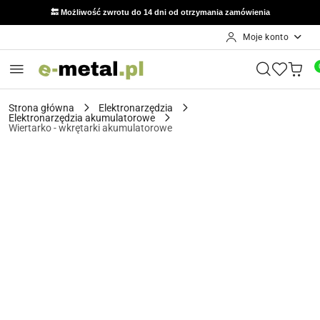
🔙 Możliwość zwrotu do 14 dni od otrzymania zamówienia
Moje konto
Przejdź do treści głównej
Przejdź do wyszukiwarki
Przejdź do moje konto
Przejdź do menu głównego
Przejdź do opisu produktu
Przejdź do stopki
Strona główna
Elektronarzędzia
Elektronarzędzia akumulatorowe
Wiertarko - wkrętarki akumulatorowe