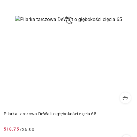
Pilarka tarczowa DeWalt o głębokości cięcia 65
518.75
726.00
Cena
Cena