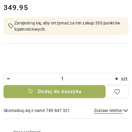
cena:
349.95
Zarejestruj się, aby otrzymać za ten zakup 350 punktów
lojalnościowych.
Ilość
szt.
Dodaj do koszyka
Skontaktuj się z nami! 789 847 321
Zostaw telefon
Dostępność
i