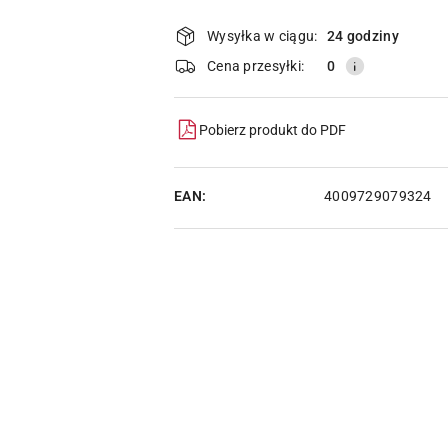
Dostępność
i
Wysyłka w ciągu:
24 godziny
dostawa
Cena przesyłki:
0
Pobierz produkt do PDF
EAN:
4009729079324