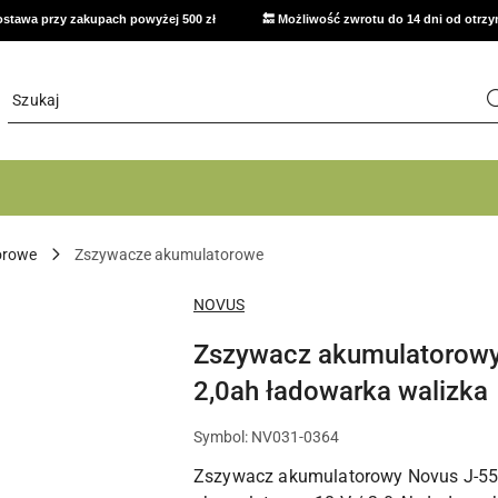
stawa przy zakupach powyżej 500 zł
🔙 Możliwość zwrotu do 14 dni od otrz
orowe
Zszywacze akumulatorowe
NAZWA
NOVUS
PRODUCENTA:
Zszywacz akumulatorow
2,0ah ładowarka walizka
Symbol:
NV031-0364
Zszywacz akumulatorowy Novus J-550