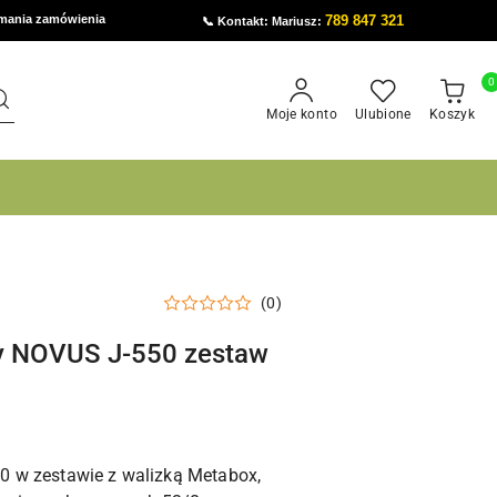
ymania zamówienia
789 847 321
📞 Kontakt: Mariusz:
0
Moje konto
Ulubione
Koszyk
(0)
y NOVUS J-550 zestaw
 w zestawie z walizką Metabox,