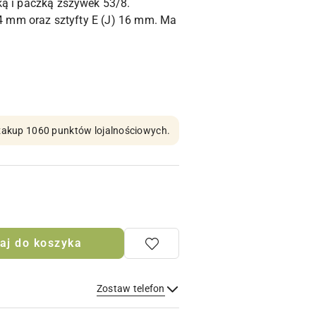
ką i paczką zszywek 53/8.
14 mm oraz sztyfty E (J) 16 mm. Ma
n zakup 1060 punktów lojalnościowych.
aj do koszyka
Zostaw telefon
Wyślij