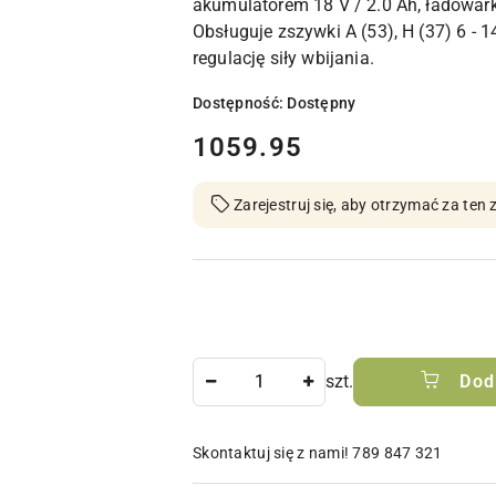
akumulatorem 18 V / 2.0 Ah, ładowar
Obsługuje zszywki A (53), H (37) 6 - 
regulację siły wbijania.
Dostępność:
Dostępny
cena:
1059.95
Zarejestruj się, aby otrzymać za te
Ilość
szt.
Dod
Skontaktuj się z nami! 789 847 321