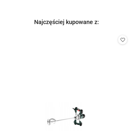
Produkty
Najczęściej kupowane z:
Pomiń karuzelę produktów
o
statusie: