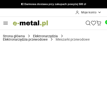
🔙 Możliwość zwrotu do 14 dni od otrzymania zamówienia
💵 Darmowa dostawa przy zakupach powyżej 500 zł
Moje konto
Przejdź do treści głównej
Przejdź do wyszukiwarki
Przejdź do moje konto
Przejdź do menu głównego
Przejdź do opisu produktu
Przejdź do stopki
Strona główna
Elektronarzędzia
Elektronarzędzia przewodowe
Mieszarki przewodowe