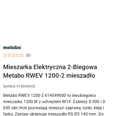
NARZĘDZIA
METABO,
ELEKTRONARZĘDZIA
(0)
I
OSPRZĘT
DO
Mieszarka Elektryczna 2-Biegowa
WARSZTATU
Metabo RWEV 1200-2 mieszadło
Symbol:
614049000
Metabo RWEV 1200-2 614049000 to dwubiegowa
mieszarka 1200 W z uchwytem M14. Zakresy 0-300 i 0-
650 obr./min pozwalają mieszać zaprawy, tynki, kleje i
farby. Zestaw obejmuje mieszadło RS-R3 140 mm. Do