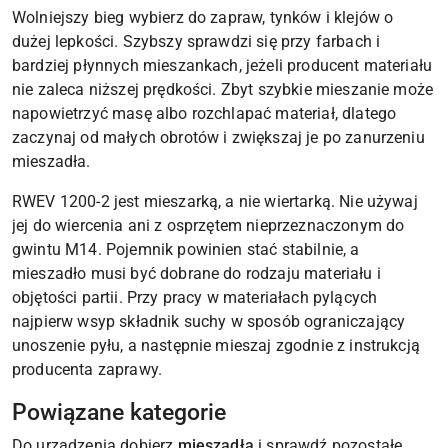
Wolniejszy bieg wybierz do zapraw, tynków i klejów o
dużej lepkości. Szybszy sprawdzi się przy farbach i
bardziej płynnych mieszankach, jeżeli producent materiału
nie zaleca niższej prędkości. Zbyt szybkie mieszanie może
napowietrzyć masę albo rozchlapać materiał, dlatego
zaczynaj od małych obrotów i zwiększaj je po zanurzeniu
mieszadła.
RWEV 1200-2 jest mieszarką, a nie wiertarką. Nie używaj
jej do wiercenia ani z osprzętem nieprzeznaczonym do
gwintu M14. Pojemnik powinien stać stabilnie, a
mieszadło musi być dobrane do rodzaju materiału i
objętości partii. Przy pracy w materiałach pylących
najpierw wsyp składnik suchy w sposób ograniczający
unoszenie pyłu, a następnie mieszaj zgodnie z instrukcją
producenta zaprawy.
Powiązane kategorie
Do urządzenia dobierz
mieszadła
i sprawdź pozostałe