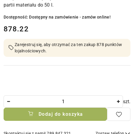
partii materiału do 50 l.
Dostępność:
Dostępny na zamówienie - zamów online!
cena:
878.22
Zarejestruj się, aby otrzymać za ten zakup 878 punktów
lojalnościowych.
Ilość
szt.
Dodaj do koszyka
Skontaktuj się z nami! 789 847 321
Zostaw telefon