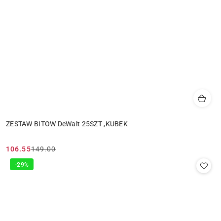
ZESTAW BITOW DeWalt 25SZT ,KUBEK
106.55
149.00
Cena
Cena
promocyjna:
przed
-29%
promocją: