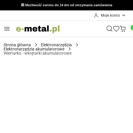
🔙 Możliwość zwrotu do 14 dni od otrzymania zamówienia
Moje konto
Przejdź do treści głównej
Przejdź do wyszukiwarki
Przejdź do moje konto
Przejdź do menu głównego
Przejdź do opisu produktu
Przejdź do stopki
Strona główna
Elektronarzędzia
Elektronarzędzia akumulatorowe
Wiertarko - wkrętarki akumulatorowe