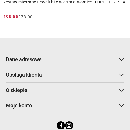
Zestaw mieszany DeWalt bity wiertła otwornice 100PC FITS TSTA
198.55
278.00
Cena
Cena
promocyjna:
przed
promocją:
Dane adresowe
Obsługa klienta
O sklepie
Moje konto