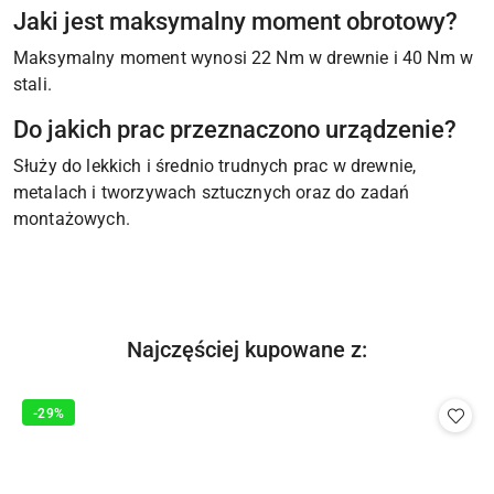
Jaki jest maksymalny moment obrotowy?
Maksymalny moment wynosi 22 Nm w drewnie i 40 Nm w
stali.
Do jakich prac przeznaczono urządzenie?
Służy do lekkich i średnio trudnych prac w drewnie,
metalach i tworzywach sztucznych oraz do zadań
montażowych.
Produkty
Najczęściej kupowane z:
Pomiń karuzelę produktów
o
statusie:
-29%