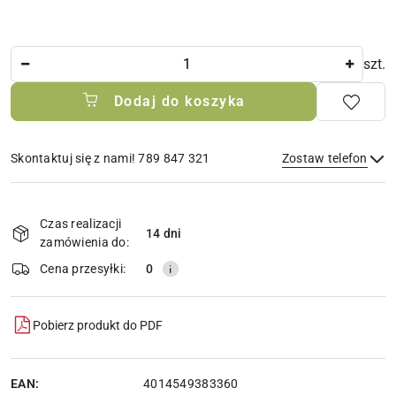
Ilość
szt.
Dodaj do koszyka
Skontaktuj się z nami! 789 847 321
Zostaw telefon
Dostępność
i
Czas realizacji
14 dni
Wyślij
dostawa
zamówienia do:
Cena przesyłki:
0
Pobierz produkt do PDF
EAN:
4014549383360