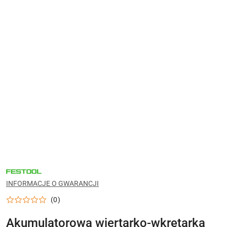
NARZĘDZIA
FESTOOL
DO
INFORMACJE O GWARANCJI
WARSZTATU,
MONTAŻU
(0)
I
PRAC
WYKOŃCZENIOWYCH
Akumulatorowa wiertarko-wkrętarka