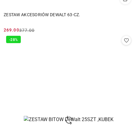
ZESTAW AKCESORIÓW DEWALT 63-CZ.
269.00
377.00
Cena
Cena
promocyjna:
przed
-28%
promocją: