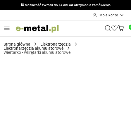
🔙 Możliwość zwrotu do 14 dni od otrzymania zamówienia
Moje konto
Przejdź do treści głównej
Przejdź do wyszukiwarki
Przejdź do moje konto
Przejdź do menu głównego
Przejdź do opisu produktu
Przejdź do stopki
Strona główna
Elektronarzędzia
Elektronarzędzia akumulatorowe
Wiertarko - wkrętarki akumulatorowe