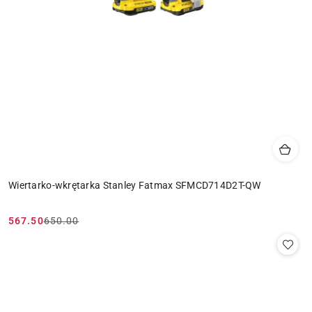
Wiertarko-wkrętarka Stanley Fatmax SFMCD714D2T-QW
567.50
650.00
Cena
Cena
promocyjna:
przed
promocją: