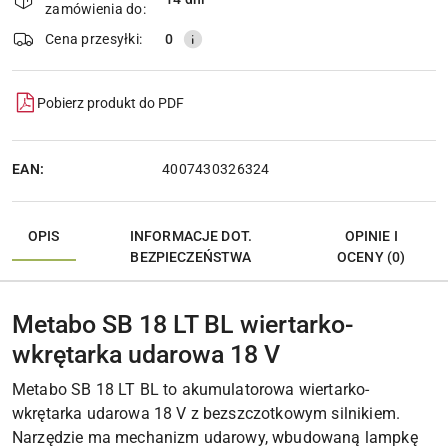
Wyślij
dostawa
zamówienia do:
Cena przesyłki:
0
Pobierz produkt do PDF
EAN:
4007430326324
OPIS
INFORMACJE DOT.
OPINIE I
BEZPIECZEŃSTWA
OCENY (0)
Metabo SB 18 LT BL wiertarko-
wkrętarka udarowa 18 V
Metabo SB 18 LT BL to akumulatorowa wiertarko-
wkrętarka udarowa 18 V z bezszczotkowym silnikiem.
Narzędzie ma mechanizm udarowy, wbudowaną lampkę