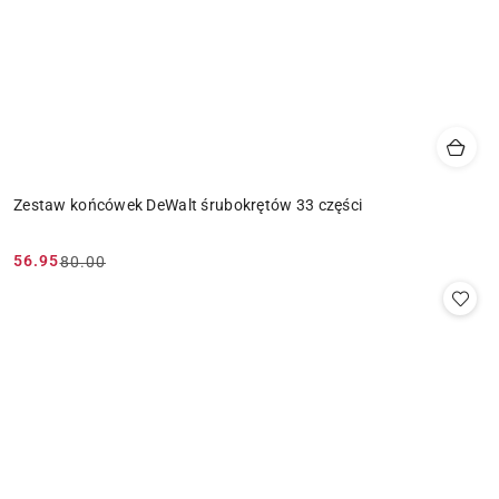
Zestaw końcówek DeWalt śrubokrętów 33 części
56.95
80.00
Cena
Cena
promocyjna:
przed
promocją: