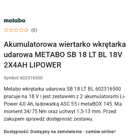
NARZĘDZIA
METABO,
ELEKTRONARZĘDZIA
(0)
I
OSPRZĘT
DO
Akumulatorowa wiertarko wkrętarka
WARSZTATU
udarowa METABO SB 18 LT BL 18V
2X4AH LIPOWER
Symbol:
602316500
Metabo wkrętarka udarowa SB 18 LT BL 602316500
pracuje na 18 V i jest zestawem z 2 akumulatorami Li-
Power 4,0 Ah, ładowarką ASC 55 i metaBOX 145. Ma
moment 34/75 Nm oraz uchwyt 1,5-13 mm. Przed
zakupem sprawdź dostępność zestawu.
Dostępność:
Dostępny na zamówienie - zamów online!