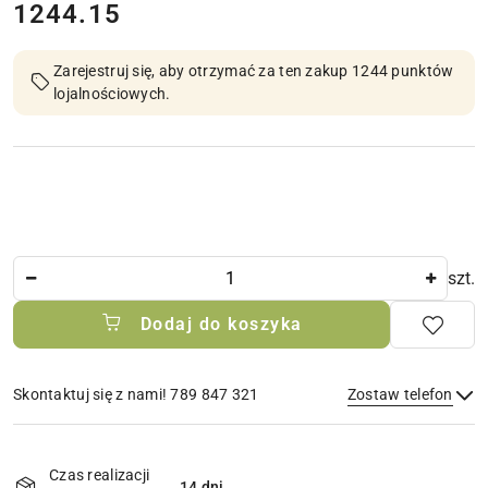
cena:
1244.15
Zarejestruj się, aby otrzymać za ten zakup 1244 punktów
lojalnościowych.
Ilość
szt.
Dodaj do koszyka
Skontaktuj się z nami! 789 847 321
Zostaw telefon
Dostępność
i
Czas realizacji
14 dni