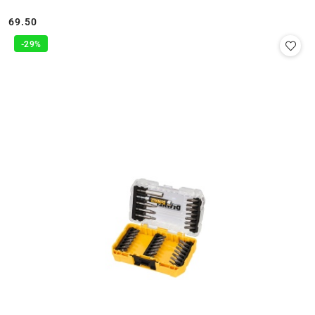
69.50
Cena:
-29%