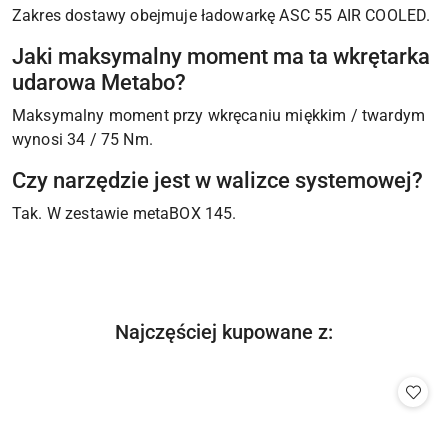
Zakres dostawy obejmuje ładowarkę ASC 55 AIR COOLED.
Jaki maksymalny moment ma ta wkrętarka
udarowa Metabo?
Maksymalny moment przy wkręcaniu miękkim / twardym
wynosi 34 / 75 Nm.
Czy narzędzie jest w walizce systemowej?
Tak. W zestawie metaBOX 145.
Produkty
Najczęściej kupowane z:
Pomiń karuzelę produktów
o
statusie: