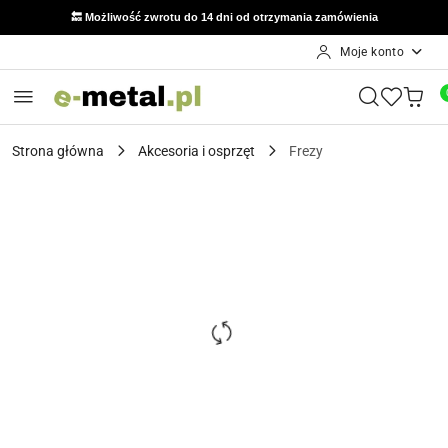
🔙 Możliwość zwrotu do 14 dni od otrzymania zamówienia
Moje konto
Przejdź do treści głównej
Przejdź do wyszukiwarki
Przejdź do moje konto
Przejdź do menu głównego
Przejdź do opisu produktu
Przejdź do stopki
Strona główna
Akcesoria i osprzęt
Frezy