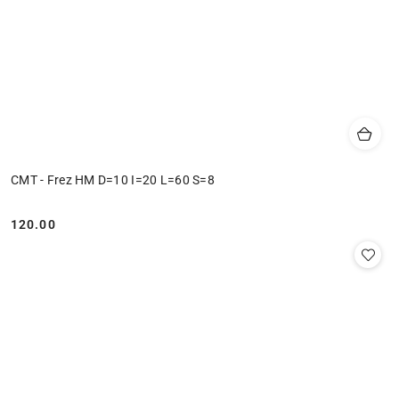
CMT - Frez HM D=10 I=20 L=60 S=8
120.00
Cena: