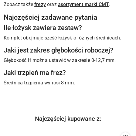
Zobacz także
frezy
oraz
asortyment marki CMT
.
Najczęściej zadawane pytania
Ile łożysk zawiera zestaw?
Komplet obejmuje sześć łożysk o różnych średnicach.
Jaki jest zakres głębokości roboczej?
Głębokość H można ustawić w zakresie 0-12,7 mm.
Jaki trzpień ma frez?
Średnica trzpienia wynosi 8 mm.
Produkty
Najczęściej kupowane z:
Pomiń karuzelę produktów
o
statusie: