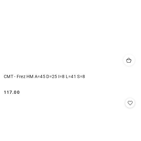
CMT - Frez HM A=45 D=25 I=8 L=41 S=8
117.00
Cena: