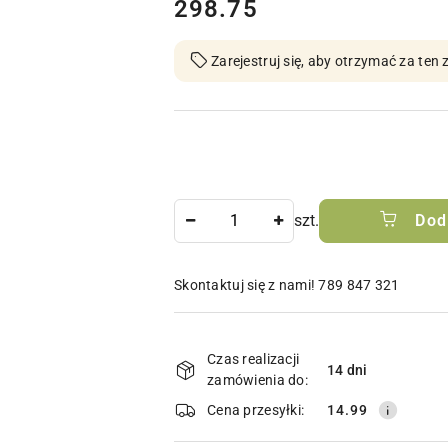
cena:
298.75
Zarejestruj się, aby otrzymać za te
Ilość
szt.
Dod
Skontaktuj się z nami! 789 847 321
Dostępność
i
Czas realizacji
14 dni
zamówienia do:
dostawa
Cena przesyłki:
14.99