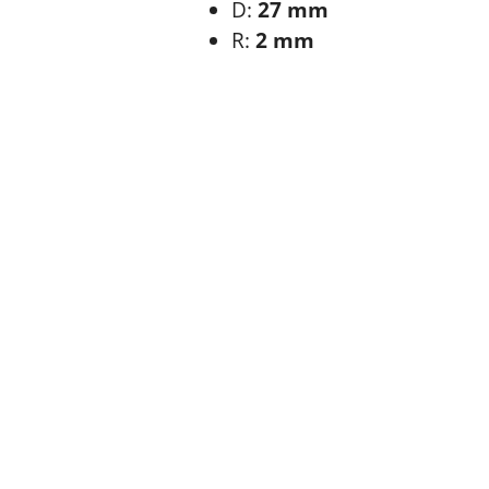
D:
27 mm
R:
2 mm
Pomiń karuzelę produktów