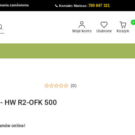
ymania zamówienia
789 847 321
📞 Kontakt: Mariusz:
0
Moje konto
Ulubione
Koszyk
(0)
0 - HW R2-OFK 500
amów online!