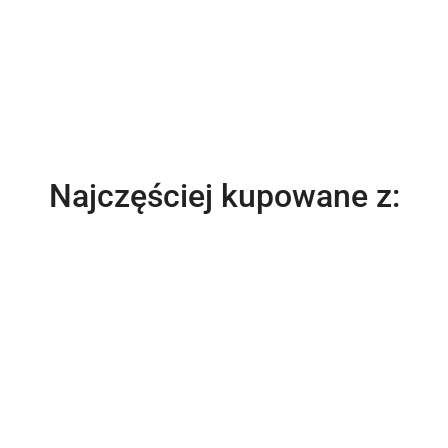
Produkty
Najczęściej kupowane z:
o
statusie: