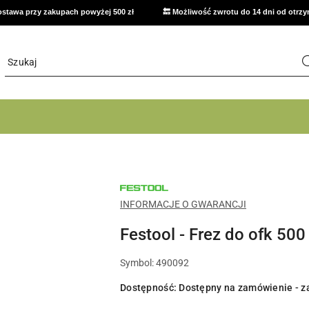
stawa przy zakupach powyżej 500 zł
🔙 Możliwość zwrotu do 14 dni od otrz
NARZĘDZIA
FESTOOL
DO
INFORMACJE O GWARANCJI
WARSZTATU,
MONTAŻU
Festool - Frez do ofk 50
I
PRAC
WYKOŃCZENIOWYCH
Symbol:
490092
Dostępność:
Dostępny na zamówienie - z