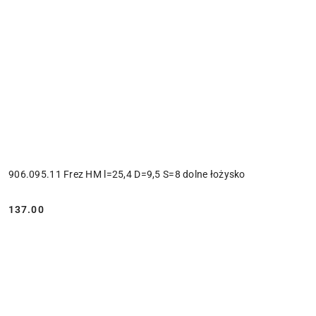
906.095.11 Frez HM l=25,4 D=9,5 S=8 dolne łożysko
137.00
Cena: