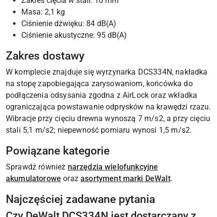
Zakres cięcia w stali: 10 mm
Masa: 2,1 kg
Ciśnienie dźwięku: 84 dB(A)
Ciśnienie akustyczne: 95 dB(A)
Zakres dostawy
W komplecie znajduje się wyrzynarka DCS334N, nakładka
na stopę zapobiegająca zarysowaniom, końcówka do
podłączenia odsysania zgodna z AirLock oraz wkładka
ograniczająca powstawanie odprysków na krawędzi rzazu.
Wibracje przy cięciu drewna wynoszą 7 m/s2, a przy cięciu
stali 5,1 m/s2; niepewność pomiaru wynosi 1,5 m/s2.
Powiązane kategorie
Sprawdź również
narzędzia wielofunkcyjne
akumulatorowe
oraz
asortyment marki DeWalt
.
Najczęściej zadawane pytania
Czy DeWalt DCS334N jest dostarczany z