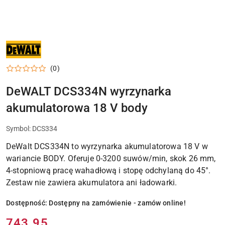
NARZĘDZIA
I
ELEKTRONARZĘDZIA
DEWALT
(0)
DO
WARSZTATU,
DOMU
DeWALT DCS334N wyrzynarka
I
PRAC
akumulatorowa 18 V body
MONTAŻOWYCH
Symbol:
DCS334
DeWalt DCS334N to wyrzynarka akumulatorowa 18 V w
wariancie BODY. Oferuje 0-3200 suwów/min, skok 26 mm,
4-stopniową pracę wahadłową i stopę odchylaną do 45°.
Zestaw nie zawiera akumulatora ani ładowarki.
Dostępność:
Dostępny na zamówienie - zamów online!
Cena:
743.95