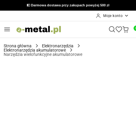
💵 Darmowa dostawa przy zakupach powyżej 500 zł
Moje konto
Przejdź do treści głównej
Przejdź do wyszukiwarki
Przejdź do moje konto
Przejdź do menu głównego
Przejdź do opisu produktu
Przejdź do stopki
Strona główna
Elektronarzędzia
Elektronarzędzia akumulatorowe
Narzędzia wielofunkcyjne akumulatorowe