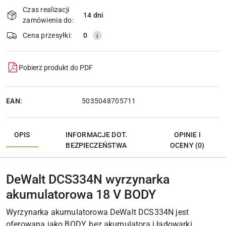
i
Czas realizacji
14 dni
Wyślij
dostawa
zamówienia do:
Cena przesyłki:
0
Pobierz produkt do PDF
EAN:
5035048705711
OPIS
INFORMACJE DOT.
OPINIE I
BEZPIECZEŃSTWA
OCENY (0)
DeWalt DCS334N wyrzynarka
akumulatorowa 18 V BODY
Wyrzynarka akumulatorowa DeWalt DCS334N jest
oferowana jako BODY, bez akumulatora i ładowarki.